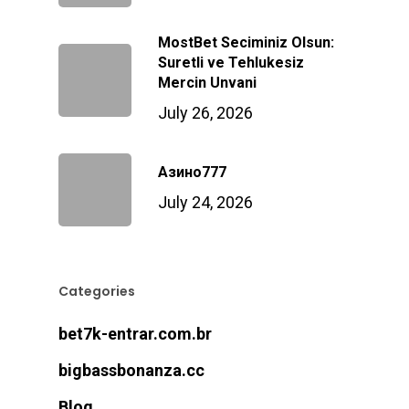
MostBet Seciminiz Olsun:
Suretli ve Tehlukesiz
Mercin Unvani
July 26, 2026
Азино777
July 24, 2026
Categories
bet7k-entrar.com.br
bigbassbonanza.cc
Blog