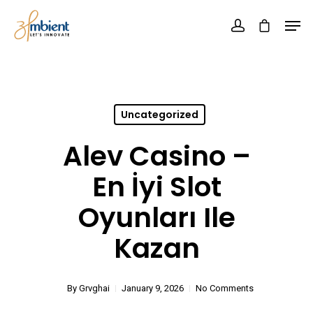
Uncategorized
Alev Casino –
En İyi Slot
Oyunları Ile
Kazan
By
Grvghai
January 9, 2026
No Comments