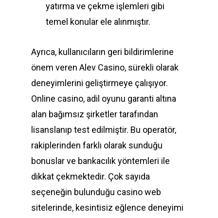
yatırma ve çekme işlemleri gibi
temel konular ele alınmıştır.
Ayrıca, kullanıcıların geri bildirimlerine
önem veren Alev Casino, sürekli olarak
deneyimlerini geliştirmeye çalışıyor.
Online casino, adil oyunu garanti altına
alan bağımsız şirketler tarafından
lisanslanıp test edilmiştir. Bu operatör,
rakiplerinden farklı olarak sunduğu
bonuslar ve bankacılık yöntemleri ile
dikkat çekmektedir. Çok sayıda
seçeneğin bulunduğu casino web
sitelerinde, kesintisiz eğlence deneyimi