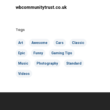
wbcommunitytrust.co.uk
Tags
Art
Awesome
Cars
Classic
Epic
Funny
Gaming Tips
Music
Photography
Standard
Videos