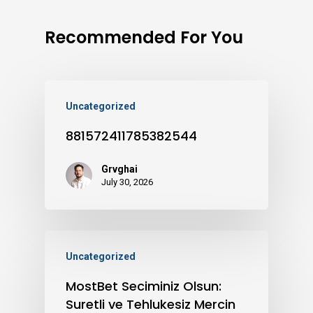
Recommended For You
Uncategorized
881572411785382544
Grvghai
July 30, 2026
Uncategorized
MostBet Seciminiz Olsun:
Suretli ve Tehlukesiz Mercin