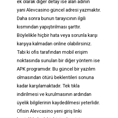
ek olarak diğer detay ise alan adının
yani Alevcasino güncel adresi yazmaktır.
Daha sonra bunun tarayıcının ilgili
kısmından yapıştırılması şarttır.
Böylelikle hiçbir hata veya sorunla karşı
karşıya kalmadan online olabilirsiniz.
Tabi ki ofis tarafından mobil erişim
noktasında sunulan bir diğer yöntem ise
APK programıdır. Bu güncel bir yazılım
olmasından ötürü beklentileri sonuna
kadar karşılamaktadır. Tek tıkla
indirilmesi ve kurulmasının ardından
üyelik bilgilerinin kaydedilmesi yeterlidir.
Ofisin Alevcasino yeni giriş linki