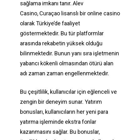
sağlama imkanı tanır. Alev
Casino, Curaçao lisanslı bir online casino
olarak Türkiye’de faaliyet
göstermektedir. Bu tür platformlar
arasında rekabetin yüksek olduğu
bilinmektedir. Bunun yanı sıra işletmenin
yabancı kökenli olmasından ötürü alan
adı zaman zaman engellenmektedir.
Bu çeşitlilik, kullanıcılar için eğlenceli ve
zengin bir deneyim sunar. Yatırım
bonusları, kullanıcıların her yeni para
yatırma işleminde ekstra fonlar
kazanmasını sağlar. Bu bonuslar,