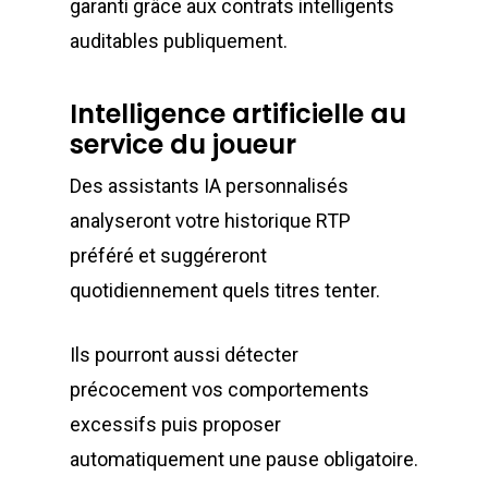
garanti grâce aux contrats intelligents
auditables publiquement.
Intelligence artificielle au
service du joueur
Des assistants IA personnalisés
analyseront votre historique RTP
préféré et suggéreront
quotidiennement quels titres tenter.
Ils pourront aussi détecter
précocement vos comportements
excessifs puis proposer
automatiquement une pause obligatoire.