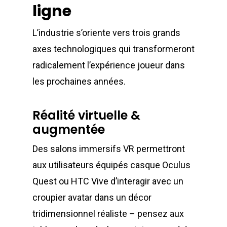
ligne
L’industrie s’oriente vers trois grands
axes technologiques qui transformeront
radicalement l’expérience joueur dans
les prochaines années.
Réalité virtuelle &
augmentée
Des salons immersifs VR permettront
aux utilisateurs équipés casque Oculus
Quest ou HTC Vive d’interagir avec un
croupier avatar dans un décor
tridimensionnel réaliste – pensez aux