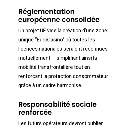
Réglementation
européenne consolidée
Un projet UE vise la création d’une zone
unique “EuroCasino” où toutes les
licences nationales seraient reconnues
mutuellement — simplifiant ainsi la
mobilité transfrontalière tout en
renforçant la protection consommateur
grâce à un cadre harmonisé.
Responsabilité sociale
renforcée
Les futurs opérateurs devront publier