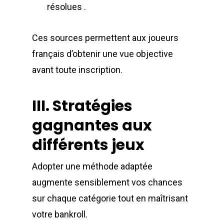
résolues .
Ces sources permettent aux joueurs
français d’obtenir une vue objective
avant toute inscription.
III. Stratégies
gagnantes aux
différents jeux
Adopter une méthode adaptée
augmente sensiblement vos chances
sur chaque catégorie tout en maîtrisant
votre bankroll.