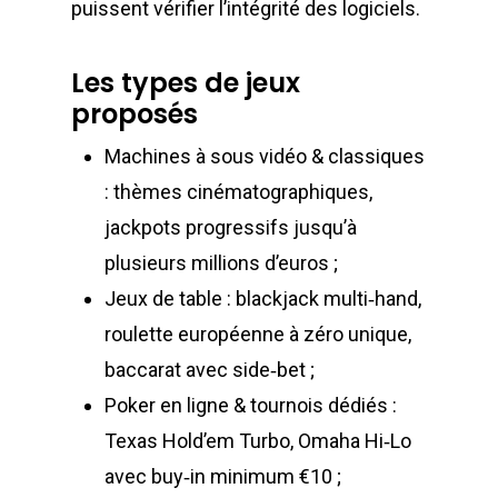
puissent vérifier l’intégrité des logiciels.
Les types de jeux
proposés
Machines à sous vidéo & classiques
: thèmes cinématographiques,
jackpots progressifs jusqu’à
plusieurs millions d’euros ;
Jeux de table : blackjack multi‑hand,
roulette européenne à zéro unique,
baccarat avec side‑bet ;
Poker en ligne & tournois dédiés :
Texas Hold’em Turbo, Omaha Hi‑Lo
avec buy‑in minimum €10 ;