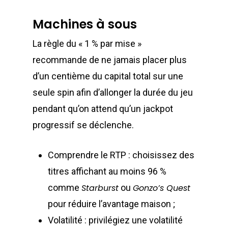
Machines à sous
La règle du « 1 % par mise »
recommande de ne jamais placer plus
d’un centième du capital total sur une
seule spin afin d’allonger la durée du jeu
pendant qu’on attend qu’un jackpot
progressif se déclenche.
Comprendre le RTP : choisissez des
titres affichant au moins 96 %
comme
Starburst
ou
Gonzo’s Quest
pour réduire l’avantage maison ;
Volatilité : privilégiez une volatilité