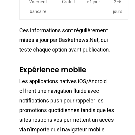
Virement
Gratuit
≥ 1 jour
2–5
bancaire
jours
Ces informations sont régulièrement
mises à jour par Basketnews.Net, qui
teste chaque option avant publication.
Expérience mobile
Les applications natives iOS/Android
offrent une navigation fluide avec
notifications push pour rappeler les
promotions quotidiennes tandis que les
sites responsives permettent un accès
via n’importe quel navigateur mobile