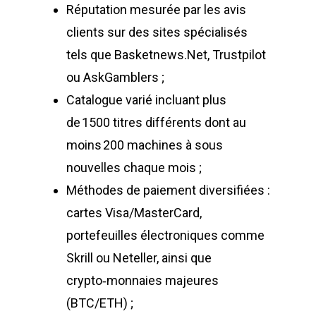
Réputation mesurée par les avis
clients sur des sites spécialisés
tels que Basketnews.Net, Trustpilot
ou AskGamblers ;
Catalogue varié incluant plus
de 1500 titres différents dont au
moins 200 machines à sous
nouvelles chaque mois ;
Méthodes de paiement diversifiées :
cartes Visa/MasterCard,
portefeuilles électroniques comme
Skrill ou Neteller, ainsi que
crypto‑monnaies majeures
(BTC/ETH) ;