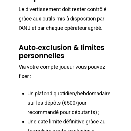
Le divertissement doit rester contrôlé
grâce aux outils mis à disposition par
l’ANJ et par chaque opérateur agréé.
Auto‑exclusion & limites
personnelles
Via votre compte joueur vous pouvez
fixer :
Un plafond quotidien/hebdomadaire
sur les dépôts (€500/jour
recommandé pour débutants) ;
Une date limite définitive grâce au
formulaire « auto‑exclusion »