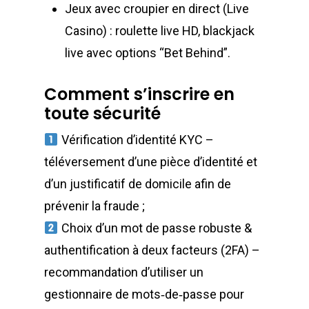
Jeux avec croupier en direct (Live
Casino) : roulette live HD, blackjack
live avec options “Bet Behind”.
Comment s’inscrire en
toute sécurité
Vérification d’identité KYC –
téléversement d’une pièce d’identité et
d’un justificatif de domicile afin de
prévenir la fraude ;
Choix d’un mot de passe robuste &
authentification à deux facteurs (2FA) –
recommandation d’utiliser un
gestionnaire de mots‑de‑passe pour