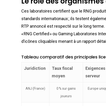
Le rôle des organismes d
Ces laboratoires certifient que le RNG produi
standards internationaux ; ils testent égaleme
RTP annoncé est respecté sur le long terme. L
« RNG Certified » ou Gaming Laboratories Int
d’icônes cliquables menant à un rapport détai
Tableau comparatif des principales lic
Juridiction
Taux fiscal
Exigences
moyen
serveur
ANJ (France)
0 % sur gains
Europe uni
joueurs