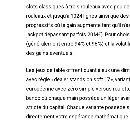
slots classiques à trois rouleaux avec peu de
rouleaux et jusqu’à 1024 lignes ainsi que des
progressifs où le gain augmente tant qu’il n
jackpot dépassant parfois 20 M€). Pour choi
(généralement entre 94 % et 98 %) et la volati
des gains éventuels.
Les jeux de table offrent quant à eux une di
avec règle « dealer stands on soft 17 », vari
européenne avec zéro simple versus roulette
banco où chaque main possède un léger avan
stricte du capital. Chaque variante possède 
directement votre espérance mathématique.​