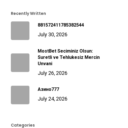
Recently Written
881572411785382544
July 30, 2026
MostBet Seciminiz Olsun:
Suretli ve Tehlukesiz Mercin
Unvani
July 26, 2026
Азино777
July 24, 2026
Categories