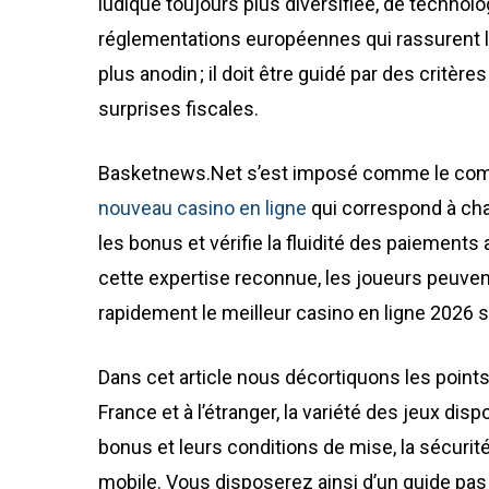
ludique toujours plus diversifiée, de technolo
réglementations européennes qui rassurent le 
plus anodin ; il doit être guidé par des critèr
surprises fiscales.
Basketnews.Net s’est imposé comme le compar
nouveau casino en ligne
qui correspond à chaq
les bonus et vérifie la fluidité des paiemen
cette expertise reconnue, les joueurs peuven
rapidement le meilleur casino en ligne 2026
Dans cet article nous décortiquons les points 
France et à l’étranger, la variété des jeux dis
bonus et leurs conditions de mise, la sécurité
mobile. Vous disposerez ainsi d’un guide pa