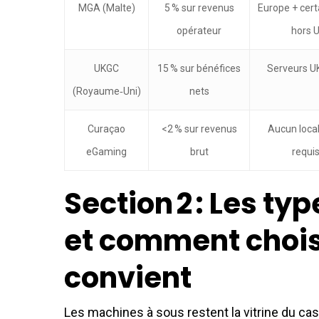
MGA (Malte)
5 % sur revenus
Europe + cert
opérateur
hors 
UKGC
15 % sur bénéfices
Serveurs U
(Royaume‑Uni)
nets
Curaçao
<2 % sur revenus
Aucun local
eGaming
brut
requi
Section 2 : Les ty
et comment choisi
convient
Les machines à sous restent la vitrine du casin