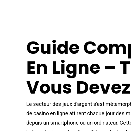
Guide Comp
En Ligne – 
Vous Devez
Le secteur des jeux d’argent s’est métamorph
de casino en ligne attirent chaque jour des mi
depuis un smartphone ou un ordinateur. Cette