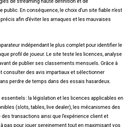
gies de streaming haute définition et de
public. En conséquence, le choix d’un site fiable n’est
es précis afin d’éviter les arnaques et les mauvaises
ateur indépendant le plus complet pour identifier le
ue profil de joueur. Le site teste les licences, analyse
ts avant de publier ses classements mensuels. Grâce à
t consulter des avis impartiaux et sélectionner
 sans perdre de temps dans des essais hasardeux.
essentiels : la législation et les licences applicables en
ponibles (slots, tables, live dealer), les mécanismes des
 des transactions ainsi que l’expérience client et
s à pas pour jouer sereinement tout en maximisant vos