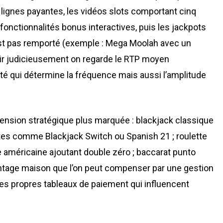
 lignes payantes, les vidéos slots comportant cinq
 fonctionnalités bonus interactives, puis les jackpots
’est pas remporté (exemple : Mega Moolah avec un
sir judicieusement on regarde le RTP moyen
lité qui détermine la fréquence mais aussi l’amplitude
mension stratégique plus marquée : blackjack classique
antes comme Blackjack Switch ou Spanish 21 ; roulette
 américaine ajoutant double zéro ; baccarat punto
tage maison que l’on peut compenser par une gestion
ses propres tableaux de paiement qui influencent