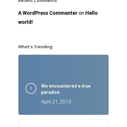
Recent Comments
A WordPress Commenter
on
Hello
world!
What’s Trending
We encountered a true
paradise
April 21, 2013