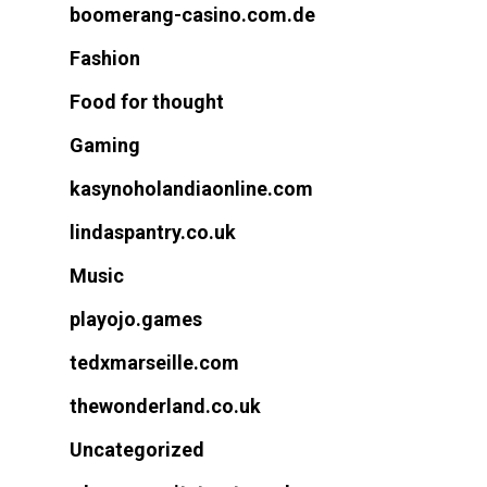
boomerang-casino.com.de
Fashion
Food for thought
Gaming
kasynoholandiaonline.com
lindaspantry.co.uk
Music
playojo.games
tedxmarseille.com
thewonderland.co.uk
Uncategorized