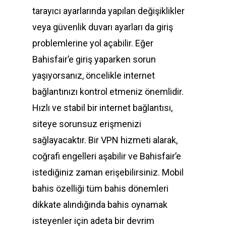
tarayıcı ayarlarında yapılan değişiklikler
veya güvenlik duvarı ayarları da giriş
problemlerine yol açabilir. Eğer
Bahisfair’e giriş yaparken sorun
yaşıyorsanız, öncelikle internet
bağlantınızı kontrol etmeniz önemlidir.
Hızlı ve stabil bir internet bağlantısı,
siteye sorunsuz erişmenizi
sağlayacaktır. Bir VPN hizmeti alarak,
coğrafi engelleri aşabilir ve Bahisfair’e
istediğiniz zaman erişebilirsiniz. Mobil
bahis özelliği tüm bahis dönemleri
dikkate alındığında bahis oynamak
isteyenler için adeta bir devrim