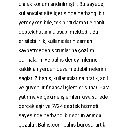
olarak konumlandırılmıştır. Bu sayede,
kullanıcılar site içerisinde herhangi bir
yerdeyken bile, tek bir tıklama ile canlı
destek hattına ulaşabilmektedir. Bu
erişilebilirlik, kullanıcıların zaman
kaybetmeden sorunlarına çözüm
bulmalarını ve bahis deneyimlerine
kaldıkları yerden devam edebilmelerini
sağlar. Z bahis, kullanıcılarına pratik, adil
ve güvenilir finansal işlemler sunar. Para
yatırma ve çekme işlemleri kısa sürede
gerçekleşir ve 7/24 destek hizmeti
sayesinde herhangi bir sorun anında
çözülür. Bahis.com bahis bürosu, artık