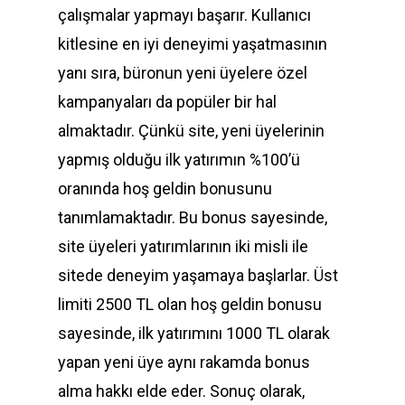
çalışmalar yapmayı başarır. Kullanıcı
kitlesine en iyi deneyimi yaşatmasının
yanı sıra, büronun yeni üyelere özel
kampanyaları da popüler bir hal
almaktadır. Çünkü site, yeni üyelerinin
yapmış olduğu ilk yatırımın %100’ü
oranında hoş geldin bonusunu
tanımlamaktadır. Bu bonus sayesinde,
site üyeleri yatırımlarının iki misli ile
sitede deneyim yaşamaya başlarlar. Üst
limiti 2500 TL olan hoş geldin bonusu
sayesinde, ilk yatırımını 1000 TL olarak
yapan yeni üye aynı rakamda bonus
alma hakkı elde eder. Sonuç olarak,