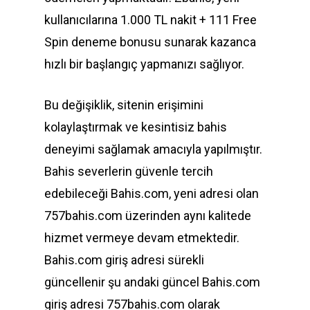
kullanıcılarına 1.000 TL nakit + 111 Free
Spin deneme bonusu sunarak kazanca
hızlı bir başlangıç yapmanızı sağlıyor.
Bu değişiklik, sitenin erişimini
kolaylaştırmak ve kesintisiz bahis
deneyimi sağlamak amacıyla yapılmıştır.
Bahis severlerin güvenle tercih
edebileceği Bahis.com, yeni adresi olan
757bahis.com üzerinden aynı kalitede
hizmet vermeye devam etmektedir.
Bahis.com giriş adresi sürekli
güncellenir şu andaki güncel Bahis.com
giriş adresi 757bahis.com olarak