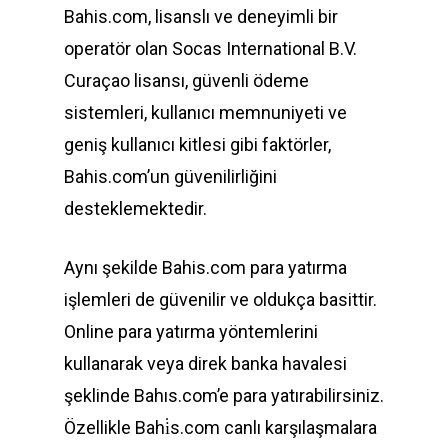
Bahis.com, lisanslı ve deneyimli bir
operatör olan Socas International B.V.
Curaçao lisansı, güvenli ödeme
sistemleri, kullanıcı memnuniyeti ve
geniş kullanıcı kitlesi gibi faktörler,
Bahis.com’un güvenilirliğini
desteklemektedir.
Aynı şekilde Bahis.com para yatırma
işlemleri de güvenilir ve oldukça basittir.
Online para yatırma yöntemlerini
kullanarak veya direk banka havalesi
şeklinde Bahıs.com’e para yatırabilirsiniz.
Özellikle Bahi̇s.com canlı karşılaşmalara