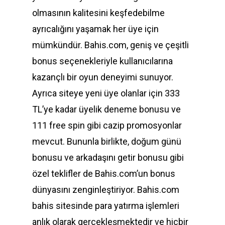
olmasının kalitesini keşfedebilme
ayrıcalığını yaşamak her üye için
mümkündür. Bahis.com, geniş ve çeşitli
bonus seçenekleriyle kullanıcılarına
kazançlı bir oyun deneyimi sunuyor.
Ayrıca siteye yeni üye olanlar için 333
TL’ye kadar üyelik deneme bonusu ve
111 free spin gibi cazip promosyonlar
mevcut. Bununla birlikte, doğum günü
bonusu ve arkadaşını getir bonusu gibi
özel teklifler de Bahis.com’un bonus
dünyasını zenginleştiriyor. Bahis.com
bahis sitesinde para yatırma işlemleri
anlık olarak gerçekleşmektedir ve hiçbir