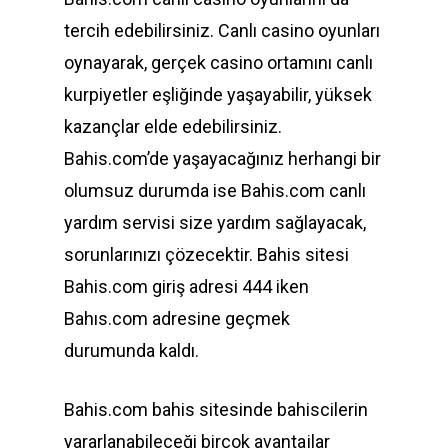
tercih edebilirsiniz. Canlı casino oyunları
oynayarak, gerçek casino ortamını canlı
kurpiyetler eşliğinde yaşayabilir, yüksek
kazançlar elde edebilirsiniz.
Bahis.com’de yaşayacağınız herhangi bir
olumsuz durumda ise Bahis.com canlı
yardım servisi size yardım sağlayacak,
sorunlarınızı çözecektir. Bahis sitesi
Bahis.com giriş adresi 444 iken
Bahıs.com adresine geçmek
durumunda kaldı.
Bahis.com bahis sitesinde bahiscilerin
yararlanabileceği birçok avantajlar