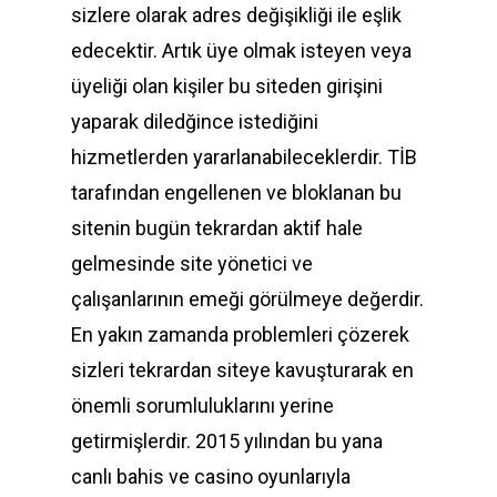
sizlere olarak adres değişikliği ile eşlik
edecektir. Artık üye olmak isteyen veya
üyeliği olan kişiler bu siteden girişini
yaparak diledğince istediğini
hizmetlerden yararlanabileceklerdir. TİB
tarafından engellenen ve bloklanan bu
sitenin bugün tekrardan aktif hale
gelmesinde site yönetici ve
çalışanlarının emeği görülmeye değerdir.
En yakın zamanda problemleri çözerek
sizleri tekrardan siteye kavuşturarak en
önemli sorumluluklarını yerine
getirmişlerdir. 2015 yılından bu yana
canlı bahis ve casino oyunlarıyla