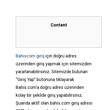
Content
Bahiscom giriş
için doğru adres
üzerinden giriş yapmak için sitemizden
yararlanabilirsiniz. Sitemizde bulunan
“Giriş Yap” butonuna tıklayarak
Bahis.com’a doğru adres üzerinden
kolay bir şekilde giriş yapabilirsiniz.
Şuanda aktif olan bahis.com giriş adresi