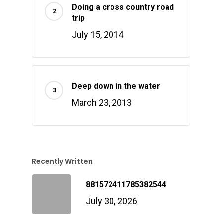
Doing a cross country road
trip
July 15, 2014
Deep down in the water
March 23, 2013
Recently Written
881572411785382544
July 30, 2026