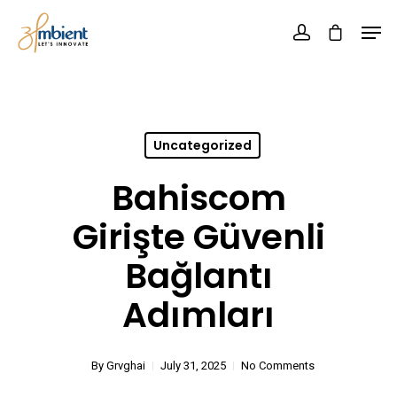
Uncategorized
Bahiscom
Girişte Güvenli
Bağlantı
Adımları
By
Grvghai
July 31, 2025
No Comments