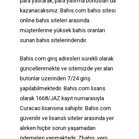
para yatırarak, para yatırma bonusları da
kazanacaksınız. Bahıs.com bahis sitesi
online bahis siteleri arasında
müşterilerine yüksek bahis oranları
sunan bahis sitelerindendir.
Bahis.com giriş adresleri sürekli olarak
güncellenmekte ve sitemizde yer alan
butonlar üzerinden 7/24 giriş
yapılabilmektedir. Bahis.com lisans
olarak 1668/JAZ kayıt numarasıyla
Curacao lisansına sahiptir. Bahis.com
güvenilir ve lisanslı siteler arasında yer
alırken hiçbir sorun yaşamadan
ödemeleri yapmaktadır. Zbahis, yeni