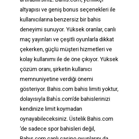
altyapısı ve geniş bonus seçenekleri ile
kullanıcılarına benzersiz bir bahis
deneyimi sunuyor. Yüksek oranlar, canlı
maç yayınları ve çeşitli oyunlarla dikkat
çekerken, güçlü müşteri hizmetleri ve
kolay kullanımı ile de öne çıkıyor. Yüksek
çözüm oranı, şirketin kullanıcı
memnuniyetine verdiği önemi
gösteriyor. Bahis.com bahis limiti yoktur,
dolayısıyla Bahi̇s.com’de bahislerinizi
kendinize limit koymadan
oynayabileceksiniz. Üstelik Bahis.com
‘de sadece spor bahisleri değil,
Bahıs.com canlı casino oyunlarını da