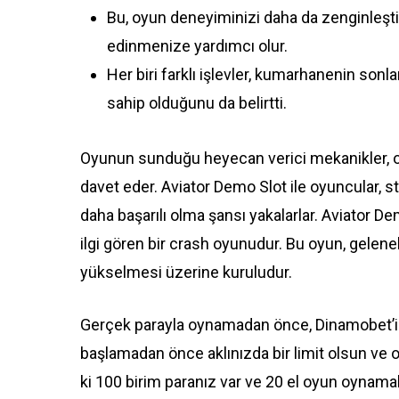
Bu, oyun deneyiminizi daha da zenginleşti
edinmenize yardımcı olur.
Her biri farklı işlevler, kumarhanenin sonl
sahip olduğunu da belirtti.
Oyunun sunduğu heyecan verici mekanikler, oy
davet eder. Aviator Demo Slot ile oyuncular, s
daha başarılı olma şansı yakalarlar. Aviator D
ilgi gören bir crash oyunudur. Bu oyun, gelenek
yükselmesi üzerine kuruludur.
Gerçek parayla oynamadan önce, Dinamobet’in
başlamadan önce aklınızda bir limit olsun ve o
ki 100 birim paranız var ve 20 el oyun oynama