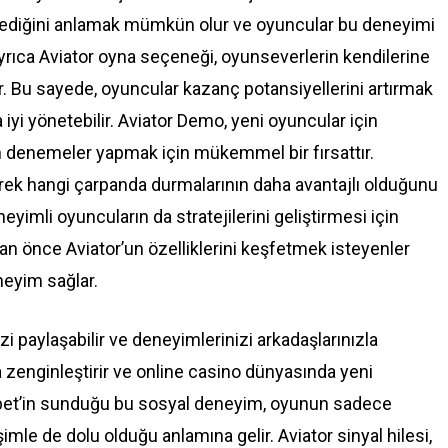
lediğini anlamak mümkün olur ve oyuncular bu deneyimi
yrıca Aviator oyna seçeneği, oyunseverlerin kendilerine
ır. Bu sayede, oyuncular kazanç potansiyellerini artırmak
aha iyi yönetebilir. Aviator Demo, yeni oyuncular için
 denemeler yapmak için mükemmel bir fırsattır.
erek hangi çarpanda durmalarının daha avantajlı olduğunu
imli oyuncuların da stratejilerini geliştirmesi için
an önce Aviator’un özelliklerini keşfetmek isteyenler
neyim sağlar.
izi paylaşabilir ve deneyimlerinizi arkadaşlarınızla
a zenginleştirir ve online casino dünyasında yeni
obet’in sunduğu bu sosyal deneyim, oyunun sadece
işimle de dolu olduğu anlamına gelir. Aviator sinyal hilesi,