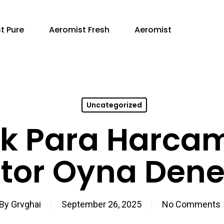
t Pure
Aeromist Fresh
Aeromist
Uncategorized
ek Para Harca
tor Oyna Den
By
Grvghai
September 26, 2025
No Comments