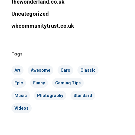
thewonderland.co.uk
Uncategorized
wbcommunitytrust.co.uk
Tags
Art
Awesome
Cars
Classic
Epic
Funny
Gaming Tips
Music
Photography
Standard
Videos