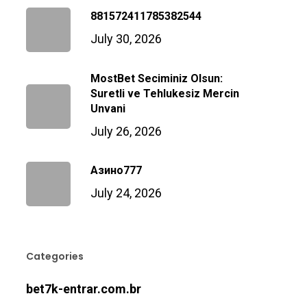
881572411785382544
July 30, 2026
MostBet Seciminiz Olsun:
Suretli ve Tehlukesiz Mercin
Unvani
July 26, 2026
Азино777
July 24, 2026
Categories
bet7k-entrar.com.br