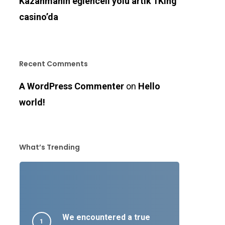
Kazanmanın eğlenceli yolu artık 1King
casino’da
Recent Comments
A WordPress Commenter
on
Hello
world!
What’s Trending
We encountered a true