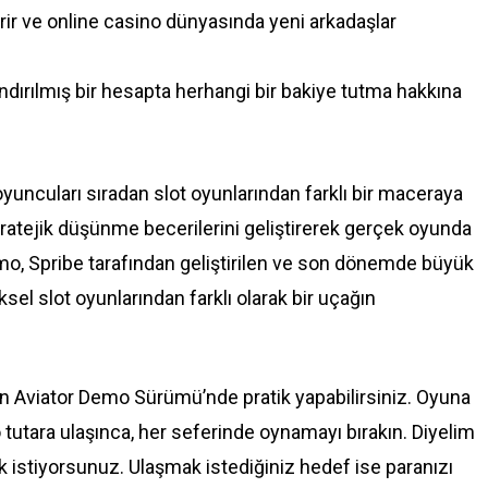
rir ve online casino dünyasında yeni arkadaşlar
andırılmış bir hesapta herhangi bir bakiye tutma hakkına
uncuları sıradan slot oyunlarından farklı bir maceraya
tratejik düşünme becerilerini geliştirerek gerçek oyunda
emo, Spribe tarafından geliştirilen ve son dönemde büyük
sel slot oyunlarından farklı olarak bir uçağın
 Aviator Demo Sürümü’nde pratik yapabilirsiniz. Oyuna
 tutara ulaşınca, her seferinde oynamayı bırakın. Diyelim
k istiyorsunuz. Ulaşmak istediğiniz hedef ise paranızı