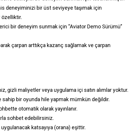
s deneyiminizi bir üst seviyeye taşımak için
zelliktir.
erici bir deneyim sunmak için “Aviator Demo Sürümü”
rak çarpan arttıkça kazanç sağlamak ve çarpan
iz, gizli maliyetler veya uygulama içi satın alımlar yoktur.
ne sahip bir oyunda hile yapmak mümkün değildir.
 sohbette otomatik olarak yayınlanır.
a sohbet edebilirsiniz.
ygulanacak katsayıya (orana) eşittir.