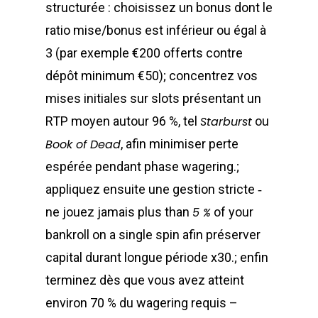
structurée : choisissez un bonus dont le
ratio mise/bonus est inférieur ou égal à
3 (par exemple €200 offerts contre
dépôt minimum €50); concentrez vos
mises initiales sur slots présentant un
RTP moyen autour 96 %, tel
Starburst
ou
Book of Dead
, afin minimiser perte
espérée pendant phase wagering.;
appliquez ensuite une gestion stricte ‑
ne jouez jamais plus than
5 %
of your
bankroll on a single spin afin préserver
capital durant longue période x30.; enfin
terminez dès que vous avez atteint
environ 70 % du wagering requis –