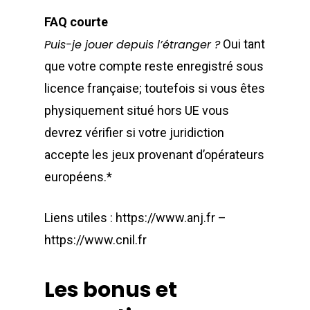
FAQ courte
Puis-je jouer depuis l’étranger ?
Oui tant
que votre compte reste enregistré sous
licence française; toutefois si vous êtes
physiquement situé hors UE vous
devrez vérifier si votre juridiction
accepte les jeux provenant d’opérateurs
européens.*
Liens utiles : https://www.anj.fr –
https://www.cnil.fr
Les bonus et