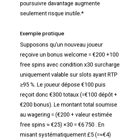
poursuivre davantage augmente
seulement risque inutile.*
Exemple pratique
Supposons qu’un nouveau joueur
reçoive un bonus welcome = €200 +100
free spins avec condition x30 surcharge
uniquement valable sur slots ayant RTP
≥95 %. Le joueur dépose €100 puis
reçoit donc €300 totaux (=€100 dépôt +
€200 bonus). Le montant total soumise
au wagering = (€200 + valeur estimée
free spins ≈ €25) ×30 = €6 750 . En
misant systématiquement £5 (=≈€4)