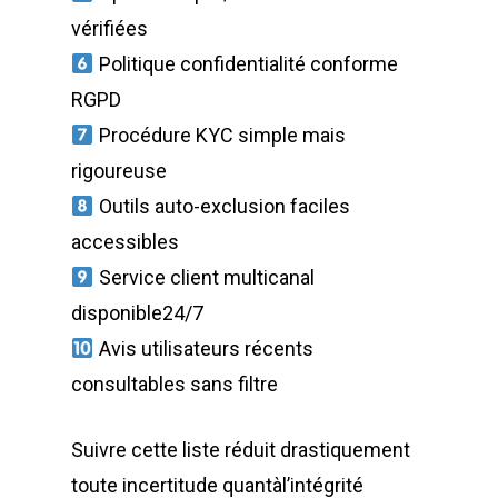
vérifiées
Politique confidentialité conforme
RGPD
Procédure KYC simple mais
rigoureuse
Outils auto-exclusion faciles
accessibles
Service client multicanal
disponible24/7
Avis utilisateurs récents
consultables sans filtre
Suivre cette liste réduit drastiquement
toute incertitude quantàl’intégrité