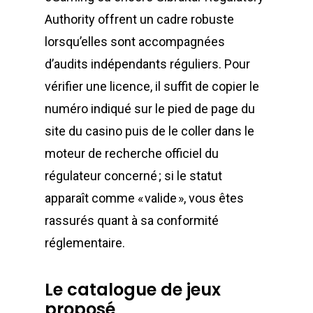
Authority offrent un cadre robuste
lorsqu’elles sont accompagnées
d’audits indépendants réguliers. Pour
vérifier une licence, il suffit de copier le
numéro indiqué sur le pied de page du
site du casino puis de le coller dans le
moteur de recherche officiel du
régulateur concerné ; si le statut
apparaît comme « valide », vous êtes
rassurés quant à sa conformité
réglementaire.
Le catalogue de jeux
proposé