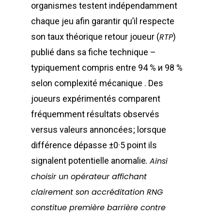
organismes testent indépendamment
chaque jeu afin garantir qu’il respecte
son taux théorique retour joueur (
RTP
)
publié dans sa fiche technique –
typiquement compris entre 94 % и 98 %
selon complexité mécanique . Des
joueurs expérimentés comparent
fréquemment résultats observés
versus valeurs annoncées ; lorsque
différence dépasse ±0·5 point ils
signalent potentielle anomalie
. Ainsi
choisir un opérateur affichant
clairement son accréditation RNG
constitue première barrière contre