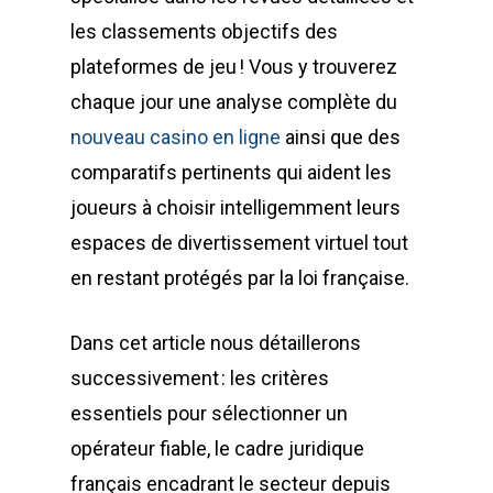
les classements objectifs des
plateformes de jeu ! Vous y trouverez
chaque jour une analyse complète du
nouveau casino en ligne
ainsi que des
comparatifs pertinents qui aident les
joueurs à choisir intelligemment leurs
espaces de divertissement virtuel tout
en restant protégés par la loi française.
Dans cet article nous détaillerons
successivement : les critères
essentiels pour sélectionner un
opérateur fiable, le cadre juridique
français encadrant le secteur depuis