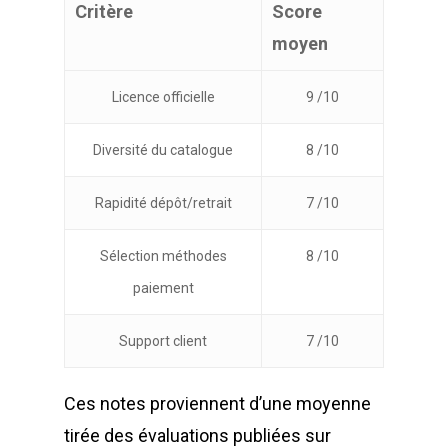
Critère
Score
moyen
Licence officielle
9 /10
Diversité du catalogue
8 /10
Rapidité dépôt/retrait
7 /10
Sélection méthodes
8 /10
paiement
Support client
7 /10
Ces notes proviennent d’une moyenne
tirée des évaluations publiées sur