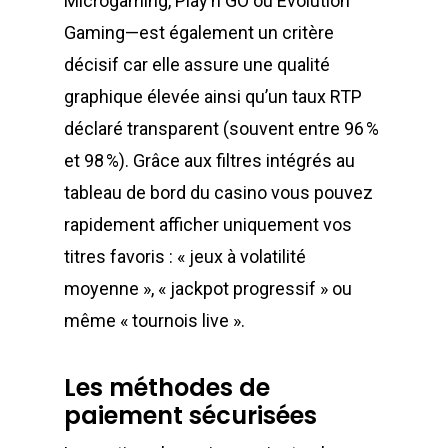
Microgaming, Play’n GO ou Evolution
Gaming—est également un critère
décisif car elle assure une qualité
graphique élevée ainsi qu’un taux RTP
déclaré transparent (souvent entre 96 %
et 98 %). Grâce aux filtres intégrés au
tableau de bord du casino vous pouvez
rapidement afficher uniquement vos
titres favoris : « jeux à volatilité
moyenne », « jackpot progressif » ou
même « tournois live ».
Les méthodes de
paiement sécurisées