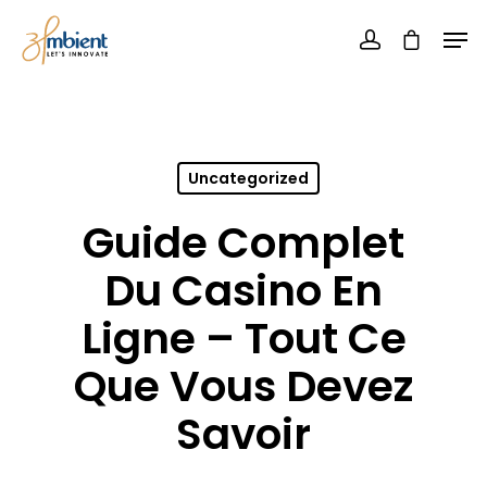
Uncategorized
Guide Complet
Du Casino En
Ligne – Tout Ce
Que Vous Devez
Savoir