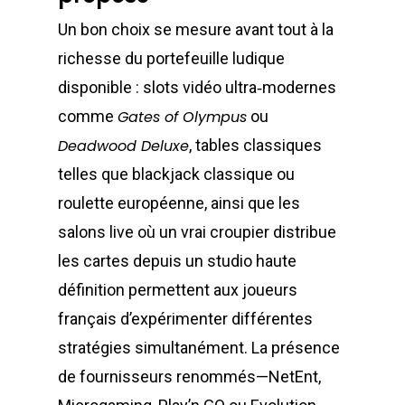
Un bon choix se mesure avant tout à la
richesse du portefeuille ludique
disponible : slots vidéo ultra‑modernes
comme
Gates of Olympus
ou
Deadwood Deluxe
, tables classiques
telles que blackjack classique ou
roulette européenne, ainsi que les
salons live où un vrai croupier distribue
les cartes depuis un studio haute
définition permettent aux joueurs
français d’expérimenter différentes
stratégies simultanément. La présence
de fournisseurs renommés—NetEnt,