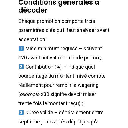
Conditions générales à
décoder
Chaque promotion comporte trois
paramètres clés qu’il faut analyser avant
acceptation :
Mise minimum requise – souvent
€20 avant activation du code promo ;
Contribution (%) – indique quel
pourcentage du montant misé compte
réellement pour remplir le wagering
(
exemple
x30 signifie devoir miser
trente fois le montant reçu) ;
Durée valide – généralement entre
septième jours après dépôt jusqu’à