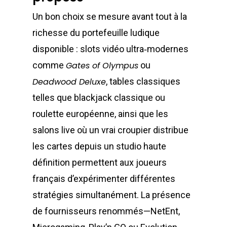
Un bon choix se mesure avant tout à la
richesse du portefeuille ludique
disponible : slots vidéo ultra‑modernes
comme
Gates of Olympus
ou
Deadwood Deluxe
, tables classiques
telles que blackjack classique ou
roulette européenne, ainsi que les
salons live où un vrai croupier distribue
les cartes depuis un studio haute
définition permettent aux joueurs
français d’expérimenter différentes
stratégies simultanément. La présence
de fournisseurs renommés—NetEnt,