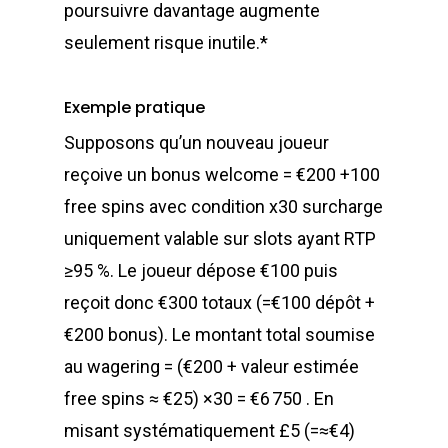
poursuivre davantage augmente
seulement risque inutile.*
Exemple pratique
Supposons qu’un nouveau joueur
reçoive un bonus welcome = €200 +100
free spins avec condition x30 surcharge
uniquement valable sur slots ayant RTP
≥95 %. Le joueur dépose €100 puis
reçoit donc €300 totaux (=€100 dépôt +
€200 bonus). Le montant total soumise
au wagering = (€200 + valeur estimée
free spins ≈ €25) ×30 = €6 750 . En
misant systématiquement £5 (=≈€4)