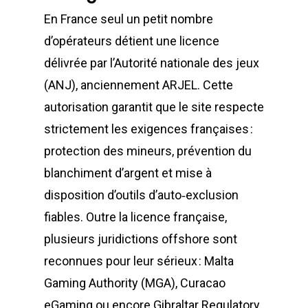
En France seul un petit nombre
d’opérateurs détient une licence
délivrée par l’Autorité nationale des jeux
(ANJ), anciennement ARJEL. Cette
autorisation garantit que le site respecte
strictement les exigences françaises :
protection des mineurs, prévention du
blanchiment d’argent et mise à
disposition d’outils d’auto‑exclusion
fiables. Outre la licence française,
plusieurs juridictions offshore sont
reconnues pour leur sérieux : Malta
Gaming Authority (MGA), Curacao
eGaming ou encore Gibraltar Regulatory