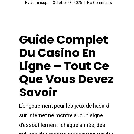
By
adminsup
October 23, 2025
No Comments
Guide Complet
Du Casino En
Ligne – Tout Ce
Que Vous Devez
Savoir
L’engouement pour les jeux de hasard
sur Internet ne montre aucun signe
d’essoufflement : chaque année, des