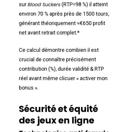
sur
Blood Suckers
(RTP=98 %) il atteint
environ 70 % après près de 1500 tours,
générant théoriquement ≈€650 profit
net avant retrait complet.*
Ce calcul démontre combien il est
crucial de connaître précisément
contribution (%), durée validité & RTP
réel avant même clicuer « activer mon
bonus ».
Sécurité et équité
des jeux en ligne