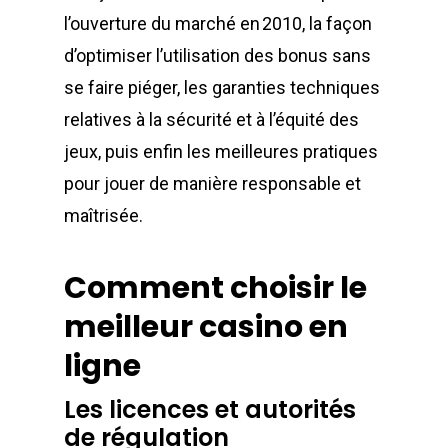
l’ouverture du marché en 2010, la façon
d’optimiser l’utilisation des bonus sans
se faire piéger, les garanties techniques
relatives à la sécurité et à l’équité des
jeux, puis enfin les meilleures pratiques
pour jouer de manière responsable et
maîtrisée.
Comment choisir le
meilleur casino en
ligne
Les licences et autorités
de régulation