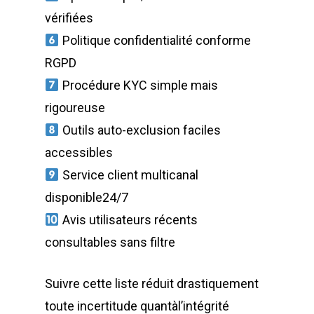
vérifiées
Politique confidentialité conforme
RGPD
Procédure KYC simple mais
rigoureuse
Outils auto-exclusion faciles
accessibles
Service client multicanal
disponible24/7
Avis utilisateurs récents
consultables sans filtre
Suivre cette liste réduit drastiquement
toute incertitude quantàl’intégrité