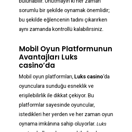
bulunabilir. Unutmayın ki her zaman
sorumlu bir şekilde oynamak önemlidir;
bu şekilde eğlencenin tadını çıkarırken
aynı zamanda kontrollü kalabilirsiniz.
Mobil Oyun Platformunun
Avantajları Luks
casino’da
Mobil oyun platformları,
Luks casino
‘da
oyunculara sunduğu esneklik ve
erişilebilirlik ile dikkat çekiyor. Bu
platformlar sayesinde oyuncular,
istedikleri her yerden ve her zaman oyun
oynama imkânına sahip oluyorlar.
Luks