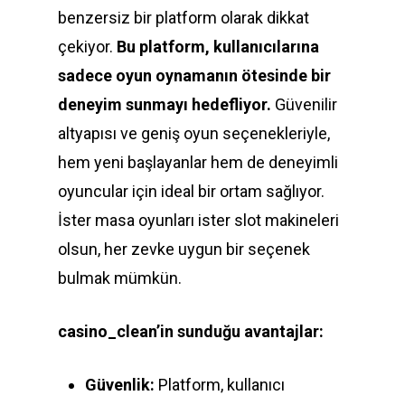
benzersiz bir platform olarak dikkat
çekiyor.
Bu platform, kullanıcılarına
sadece oyun oynamanın ötesinde bir
deneyim sunmayı hedefliyor.
Güvenilir
altyapısı ve geniş oyun seçenekleriyle,
hem yeni başlayanlar hem de deneyimli
oyuncular için ideal bir ortam sağlıyor.
İster masa oyunları ister slot makineleri
olsun, her zevke uygun bir seçenek
bulmak mümkün.
casino_clean’in sunduğu avantajlar:
Güvenlik:
Platform, kullanıcı