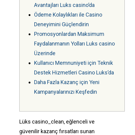
Avantajları Luks casino’da
Ödeme Kolaylıkları ile Casino
Deneyimini Güçlendirin
Promosyonlardan Maksimum
Faydalanmanın Yolları Luks casino
Üzerinde
Kullanıcı Memnuniyeti için Teknik
Destek Hizmetleri Casino Luks’da
Daha Fazla Kazanç için Yeni
Kampanyalarınızı Keşfedin
Lüks casino_clean, eğlenceli ve
güvenilir kazanç fırsatları sunan