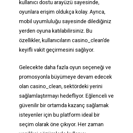
kullanıcı dostu arayüzü sayesinde,
oyunlara erişim oldukça kolay. Ayrıca,
mobil uyumluluğu sayesinde dilediğiniz
yerden oyuna katılabilirsiniz. Bu
özellikler, kullanıcıların casino_clean’de
keyifli vakit geçirmesini sağlıyor.
Gelecekte daha fazla oyun seçeneği ve
promosyonla büyümeye devam edecek
olan casino_clean, sektördeki yerini
sağlamlaştırmayı hedefliyor. Eğlenceli ve
güvenilir bir ortamda kazanç sağlamak
isteyenler için bu platform ideal bir
seçim olarak öne çıkıyor. Her zaman