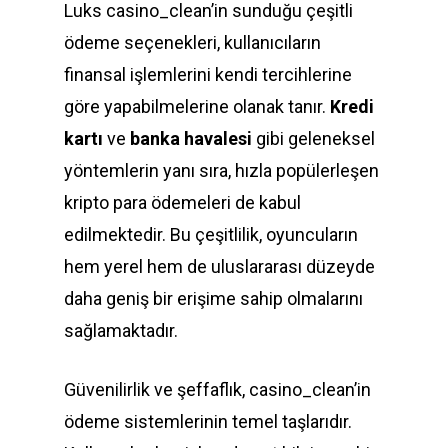
Luks casino_clean’in sunduğu çeşitli
ödeme seçenekleri, kullanıcıların
finansal işlemlerini kendi tercihlerine
göre yapabilmelerine olanak tanır.
Kredi
kartı
ve
banka havalesi
gibi geleneksel
yöntemlerin yanı sıra, hızla popülerleşen
kripto para ödemeleri de kabul
edilmektedir. Bu çeşitlilik, oyuncuların
hem yerel hem de uluslararası düzeyde
daha geniş bir erişime sahip olmalarını
sağlamaktadır.
Güvenilirlik ve şeffaflık, casino_clean’in
ödeme sistemlerinin temel taşlarıdır.