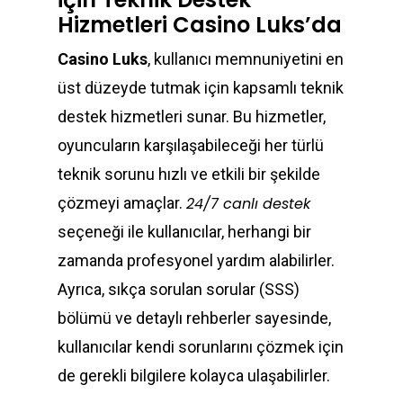
Hizmetleri Casino Luks’da
Casino Luks
, kullanıcı memnuniyetini en
üst düzeyde tutmak için kapsamlı teknik
destek hizmetleri sunar. Bu hizmetler,
oyuncuların karşılaşabileceği her türlü
teknik sorunu hızlı ve etkili bir şekilde
çözmeyi amaçlar.
24/7 canlı destek
seçeneği ile kullanıcılar, herhangi bir
zamanda profesyonel yardım alabilirler.
Ayrıca, sıkça sorulan sorular (SSS)
bölümü ve detaylı rehberler sayesinde,
kullanıcılar kendi sorunlarını çözmek için
de gerekli bilgilere kolayca ulaşabilirler.