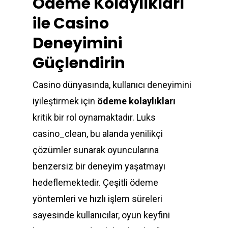
Ödeme Kolaylıkları
ile Casino
Deneyimini
Güçlendirin
Casino dünyasında, kullanıcı deneyimini
iyileştirmek için
ödeme kolaylıkları
kritik bir rol oynamaktadır. Luks
casino_clean, bu alanda yenilikçi
çözümler sunarak oyuncularına
benzersiz bir deneyim yaşatmayı
hedeflemektedir. Çeşitli ödeme
yöntemleri ve hızlı işlem süreleri
sayesinde kullanıcılar, oyun keyfini