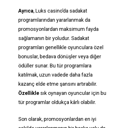
Ayrıca
, Luks casino’da sadakat
programlarından yararlanmak da
promosyonlardan maksimum fayda
sağlamanın bir yoludur. Sadakat
programları genellikle oyunculara özel
bonuslar, bedava dönüşler veya diğer
ödüller sunar. Bu tür programlara
katılmak, uzun vadede daha fazla
kazanç elde etme şansını artırabilir.
Özellikle
sık oynayan oyuncular için bu
tür programlar oldukça kârlı olabilir.
Son olarak, promosyonlardan en iyi