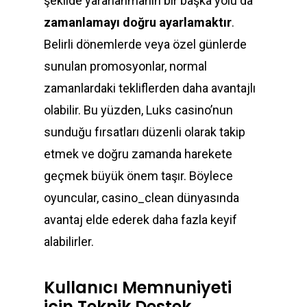
şekilde yararlanmanın bir başka yolu da
zamanlamayı doğru ayarlamaktır
.
Belirli dönemlerde veya özel günlerde
sunulan promosyonlar, normal
zamanlardaki tekliflerden daha avantajlı
olabilir. Bu yüzden, Luks casino’nun
sunduğu fırsatları düzenli olarak takip
etmek ve doğru zamanda harekete
geçmek büyük önem taşır. Böylece
oyuncular, casino_clean dünyasında
avantaj elde ederek daha fazla keyif
alabilirler.
Kullanıcı Memnuniyeti
için Teknik Destek