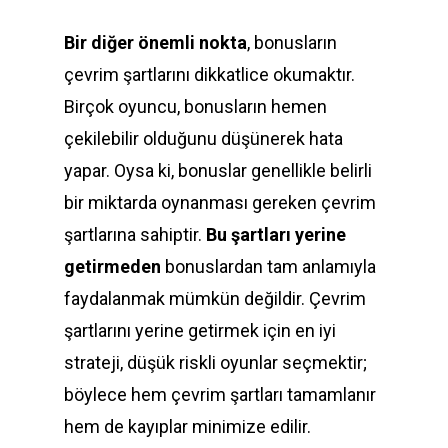
Bir diğer önemli nokta
, bonusların
çevrim şartlarını dikkatlice okumaktır.
Birçok oyuncu, bonusların hemen
çekilebilir olduğunu düşünerek hata
yapar. Oysa ki, bonuslar genellikle belirli
bir miktarda oynanması gereken çevrim
şartlarına sahiptir.
Bu şartları yerine
getirmeden
bonuslardan tam anlamıyla
faydalanmak mümkün değildir. Çevrim
şartlarını yerine getirmek için en iyi
strateji, düşük riskli oyunlar seçmektir;
böylece hem çevrim şartları tamamlanır
hem de kayıplar minimize edilir.