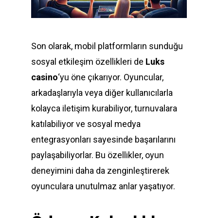
Son olarak, mobil platformların sunduğu
sosyal etkileşim özellikleri de
Luks
casino
‘yu öne çıkarıyor. Oyuncular,
arkadaşlarıyla veya diğer kullanıcılarla
kolayca iletişim kurabiliyor, turnuvalara
katılabiliyor ve sosyal medya
entegrasyonları sayesinde başarılarını
paylaşabiliyorlar. Bu özellikler, oyun
deneyimini daha da zenginleştirerek
oyunculara unutulmaz anlar yaşatıyor.