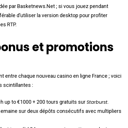
dée par Basketnews.Net ; si vous jouez pendant
érable d’utiliser la version desktop pour profiter
ues RTP.
onus et promotions
t entre chaque nouveau casino en ligne France ; voici
scintillantes :
up to €1000 + 200 tours gratuits sur
Starburst
.
maine sur deux dépôts consécutifs avec multipliers