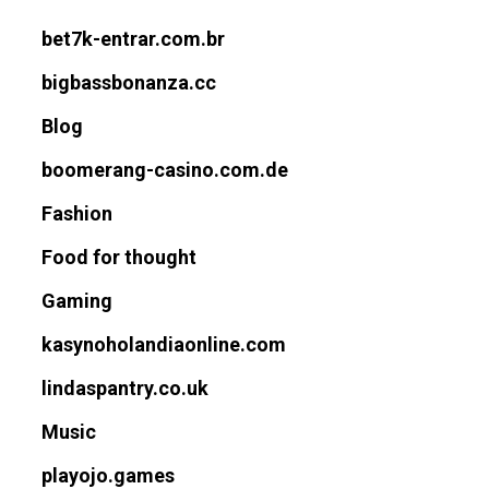
bet7k-entrar.com.br
bigbassbonanza.cc
Blog
boomerang-casino.com.de
Fashion
Food for thought
Gaming
kasynoholandiaonline.com
lindaspantry.co.uk
Music
playojo.games