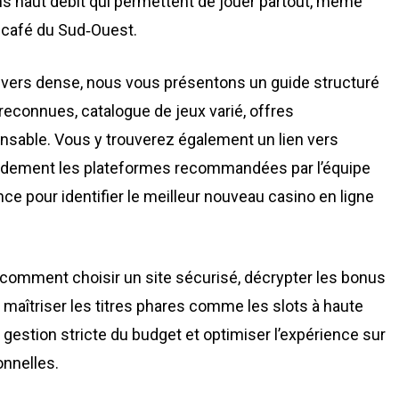
 haut débit qui permettent de jouer partout, même
n café du Sud‑Ouest.
nivers dense, nous vous présentons un guide structuré
s reconnues, catalogue de jeux varié, offres
onsable. Vous y trouverez également un lien vers
idement les plateformes recommandées par l’équipe
ce pour identifier le meilleur nouveau casino en ligne
 comment choisir un site sécurisé, décrypter les bonus
, maîtriser les titres phares comme les slots à haute
e gestion stricte du budget et optimiser l’expérience sur
nnelles.