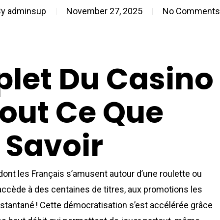
By
adminsup
November 27, 2025
No Comments
let Du Casino
Tout Ce Que
 Savoir
dont les Français s’amusent autour d’une roulette ou
accède à des centaines de titres, aux promotions les
nstantané ! Cette démocratisation s’est accélérée grâce