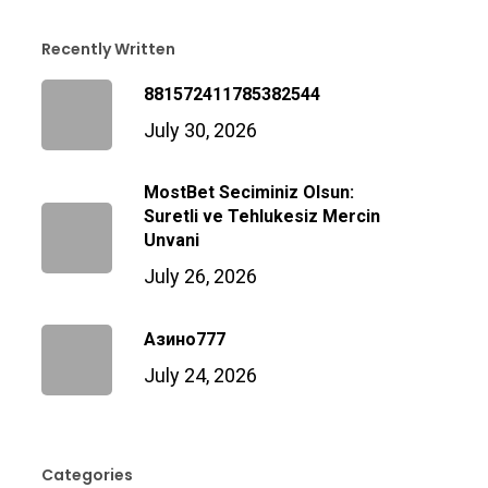
Recently Written
881572411785382544
July 30, 2026
MostBet Seciminiz Olsun:
Suretli ve Tehlukesiz Mercin
Unvani
July 26, 2026
Азино777
July 24, 2026
Categories