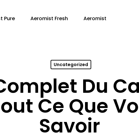
t Pure
Aeromist Fresh
Aeromist
Uncategorized
Complet Du Ca
Tout Ce Que V
Savoir