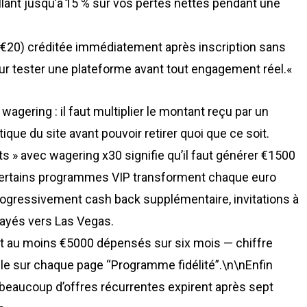
ant jusqu’à 15 % sur vos pertes nettes pendant une
20) créditée immédiatement après inscription sans
pour tester une plateforme avant tout engagement réel.«
agering : il faut multiplier le montant reçu par un
ique du site avant pouvoir retirer quoi que ce soit.
s » avec wagering x30 signifie qu’il faut générer €1500
nCertains programmes VIP transforment chaque euro
ogressivement cash back supplémentaire, invitations à
payés vers Las Vegas.
t au moins €5000 dépensés sur six mois — chiffre
ble sur chaque page “Programme fidélité”.\n\nEnfin
: beaucoup d’offres récurrentes expirent après sept