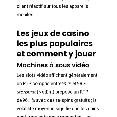
client réactif sur tous les appareils
mobiles.
Les jeux de casino
les plus populaires
et comment y jouer
Machines à sous vidéo
Les slots vidéo affichent généralement
un RTP compris entre 95 % et 98 %.
Starburst
(NetEnt) propose un RTP
de 96,1 % avec des re‑spins gratuits ; la
volatilité moyenne signifie que les gains
sont fréquents mais modestes. Une