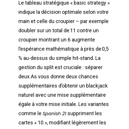
Le tableau stratégique « basic strategy »
indique la décision optimale selon votre
main et celle du croupier – par exemple
doubler sur un total de 11 contre un
croupier montrant un 6 augmente
l’espérance mathématique à près de 0,5
% au-dessus du simple hit‑stand. La
gestion du split est cruciale : séparer
deux As vous donne deux chances
supplémentaires d’obtenir un blackjack
naturel avec une mise supplémentaire
égale à votre mise initiale. Les variantes
comme le
Spanish 21
suppriment les
cartes « 10 », modifiant légèrement les