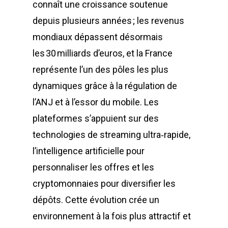
connaît une croissance soutenue
depuis plusieurs années ; les revenus
mondiaux dépassent désormais
les 30 milliards d’euros, et la France
représente l’un des pôles les plus
dynamiques grâce à la régulation de
l’ANJ et à l’essor du mobile. Les
plateformes s’appuient sur des
technologies de streaming ultra‑rapide,
l’intelligence artificielle pour
personnaliser les offres et les
cryptomonnaies pour diversifier les
dépôts. Cette évolution crée un
environnement à la fois plus attractif et