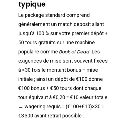
typique
Le package standard comprend
généralement un match deposit allant
jusqu’à 100 % sur votre premier dépôt +
50 tours gratuits sur une machine
populaire comme
Book of Dead
. Les
exigences de mise sont souvent fixées
à ×30 fois le montant bonus + mise
initiale ; ainsi un dépôt de €100 donne
€100 bonus + €50 tours dont chaque
tour équivaut à €0,20 = €10 valeur totale
→ wagering requis = (€100+€10)×30 =
€3 300 avant retrait possible .