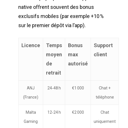
native offrent souvent des bonus
exclusifs mobiles (par exemple +10 %
sur le premier dépôt via l’app).
Licence
Temps
Bonus
Support
moyen
max
client
de
autorisé
retrait
ANJ
24‑48 h
€1 000
Chat +
(France)
téléphone
Malta
12‑24 h
€2 000
Chat
Gaming
uniquement