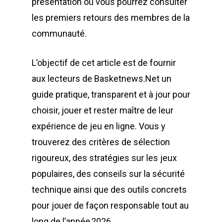
présentation où vous pourrez consulter
les premiers retours des membres de la
communauté.
L’objectif de cet article est de fournir
aux lecteurs de Basketnews.Net un
guide pratique, transparent et à jour pour
choisir, jouer et rester maître de leur
expérience de jeu en ligne. Vous y
trouverez des critères de sélection
rigoureux, des stratégies sur les jeux
populaires, des conseils sur la sécurité
technique ainsi que des outils concrets
pour jouer de façon responsable tout au
long de l’année 2026.