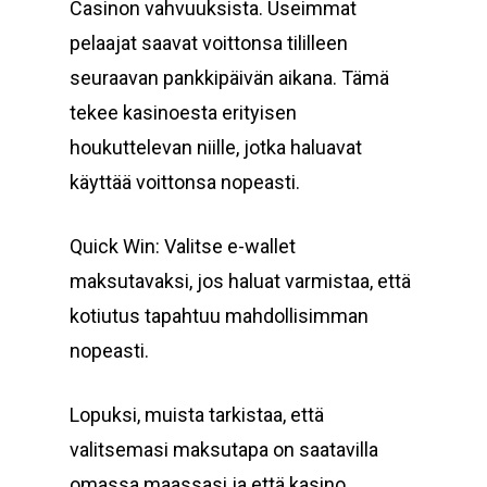
Casinon vahvuuksista. Useimmat
pelaajat saavat voittonsa tililleen
seuraavan pankkipäivän aikana. Tämä
tekee kasinoesta erityisen
houkuttelevan niille, jotka haluavat
käyttää voittonsa nopeasti.
Quick Win: Valitse e-wallet
maksutavaksi, jos haluat varmistaa, että
kotiutus tapahtuu mahdollisimman
nopeasti.
Lopuksi, muista tarkistaa, että
valitsemasi maksutapa on saatavilla
omassa maassasi ja että kasino