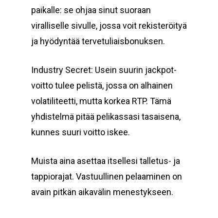
paikalle: se ohjaa sinut suoraan
viralliselle sivulle, jossa voit rekisteröityä
ja hyödyntää tervetuliaisbonuksen.
Industry Secret: Usein suurin jackpot-
voitto tulee pelistä, jossa on alhainen
volatiliteetti, mutta korkea RTP. Tämä
yhdistelmä pitää pelikassasi tasaisena,
kunnes suuri voitto iskee.
Muista aina asettaa itsellesi talletus- ja
tappiorajat. Vastuullinen pelaaminen on
avain pitkän aikavälin menestykseen.