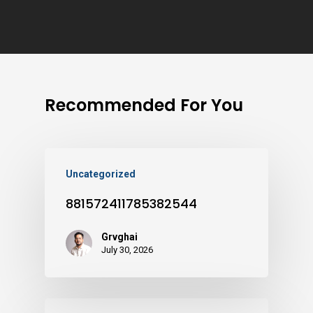
Recommended For You
Uncategorized
881572411785382544
Grvghai
July 30, 2026