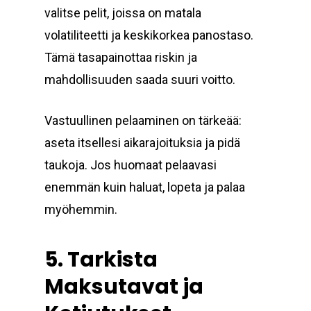
valitse pelit, joissa on matala
volatiliteetti ja keskikorkea panostaso.
Tämä tasapainottaa riskin ja
mahdollisuuden saada suuri voitto.
Vastuullinen pelaaminen on tärkeää:
aseta itsellesi aikarajoituksia ja pidä
taukoja. Jos huomaat pelaavasi
enemmän kuin haluat, lopeta ja palaa
myöhemmin.
5. Tarkista
Maksutavat ja