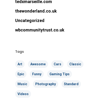
tedxmarseille.com
thewonderland.co.uk
Uncategorized
wbcommunitytrust.co.uk
Tags
Art
Awesome
Cars
Classic
Epic
Funny
Gaming Tips
Music
Photography
Standard
Videos