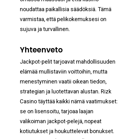
noudattaa paikallisia säädöksiä. Tämä
varmistaa, että pelikokemuksesi on
sujuva ja turvallinen.
Yhteenveto
Jackpot-pelit tarjoavat mahdollisuuden
elämää mullistaviin voittoihin, mutta
menestyminen vaatii oikean tiedon,
strategian ja luotettavan alustan. Rizk
Casino täyttää kaikki nämä vaatimukset:
se on lisensoitu, tarjoaa laajan
valikoiman jackpot-pelejä, nopeat
kotiutukset ja houkuttelevat bonukset.