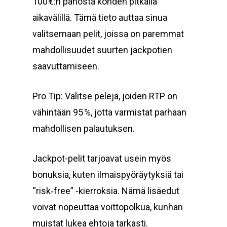
100 €:n panosta kohden pitkällä
aikavälillä. Tämä tieto auttaa sinua
valitsemaan pelit, joissa on paremmat
mahdollisuudet suurten jackpotien
saavuttamiseen.
Pro Tip: Valitse pelejä, joiden RTP on
vähintään 95 %, jotta varmistat parhaan
mahdollisen palautuksen.
Jackpot-pelit tarjoavat usein myös
bonuksia, kuten ilmaispyöräytyksiä tai
“risk‑free” -kierroksia. Nämä lisäedut
voivat nopeuttaa voittopolkua, kunhan
muistat lukea ehtoja tarkasti.