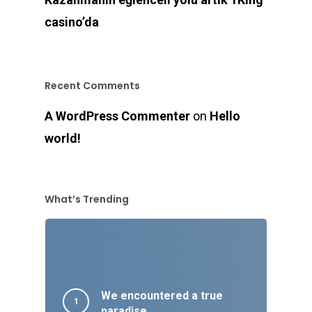
casino’da
Recent Comments
A WordPress Commenter
on
Hello
world!
What’s Trending
We encountered a true
paradise