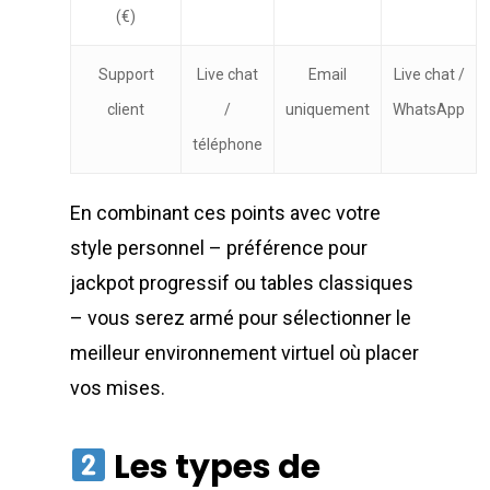
(€)
Support
Live chat
Email
Live chat /
client
/
uniquement
WhatsApp
téléphone
En combinant ces points avec votre
style personnel – préférence pour
jackpot progressif ou tables classiques
– vous serez armé pour sélectionner le
meilleur environnement virtuel où placer
vos mises.
Les types de