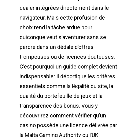
dealer intégrées directement dans le
navigateur. Mais cette profusion de
choix rend la tâche ardue pour
quiconque veut s’aventurer sans se
perdre dans un dédale d’offres
trompeuses ou de licences douteuses.
C’est pourquoi un guide complet devient
indispensable : il décortique les critères
essentiels comme la légalité du site, la
qualité du portefeuille de jeux et la
transparence des bonus. Vous y
découvrirez comment vérifier qu’un
casino possède une licence délivrée par
la Malta Gaming Authority ou l’UK