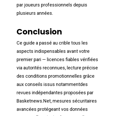
par joueurs professionnels depuis
plusieurs années.
Conclusion
Ce guide a passé au crible tous les
aspects indispensables avant votre
premier pari — licences fiables vérifiées
via autorités reconnues, lecture précise
des conditions promotionnelles grâce
aux conseils issus notammentdes
revues indépendantes proposées par
Basketnews.Net, mesures sécuritaires
avancées protégeant vos données