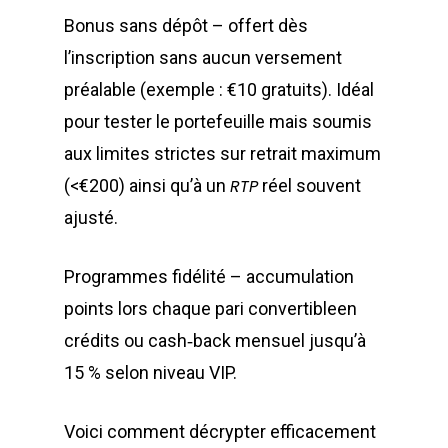
Bonus sans dépôt – offert dès
l’inscription sans aucun versement
préalable (exemple : €10 gratuits). Idéal
pour tester le portefeuille mais soumis
aux limites strictes sur retrait maximum
(<€200) ainsi qu’à un
RTP
réel souvent
ajusté.
Programmes fidélité – accumulation
points lors chaque pari convertibleen
crédits ou cash‑back mensuel jusqu’à
15 % selon niveau VIP.
Voici comment décrypter efficacement