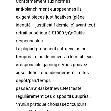
Conformément aux normes
anti‑blanchiment européennes ils
exigent pièces justificatives (pièce
identité + justificatif domicile) avant tout
retrait supérieur à €1000.\n\nOutils
responsables
La plupart proposent auto‑exclusion
temporaire ou définitive via leur tableau
« responsible gaming ». Vous pouvez
aussi définir quotidiennement limites
dépôt/pari/temps
passé.\n\nBasketnews.Net teste
régulièrement ces dispositifs auprès…
\n\nEn pratique choisissez toujours