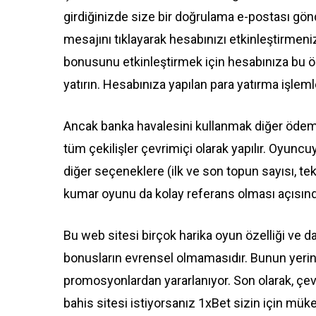
girdiğinizde size bir doğrulama e-postası gö
mesajını tıklayarak hesabınızı etkinleştirmeni
bonusunu etkinleştirmek için hesabınıza bu ö
yatırın. Hesabınıza yapılan para yatırma işleml
Ancak banka havalesini kullanmak diğer ödeme
tüm çekilişler çevrimiçi olarak yapılır. Oyunc
diğer seçeneklere (ilk ve son topun sayısı, te
kumar oyunu da kolay referans olması açısında
Bu web sitesi birçok harika oyun özelliği ve d
bonusların evrensel olmamasıdır. Bunun yeri
promosyonlardan yararlanıyor. Son olarak, çev
bahis sitesi istiyorsanız 1xBet sizin için mü