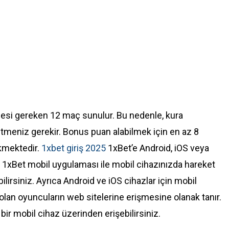
mesi gereken 12 maç sunulur. Bu nedenle, kura
etmeniz gerekir. Bonus puan alabilmek için en az 8
kmektedir.
1xbet giriş 2025
1xBet’e Android, iOS veya
. 1xBet mobil uygulaması ile mobil cihazınızda hareket
lirsiniz. Ayrıca Android ve iOS cihazlar için mobil
olan oyuncuların web sitelerine erişmesine olanak tanır.
 bir mobil cihaz üzerinden erişebilirsiniz.