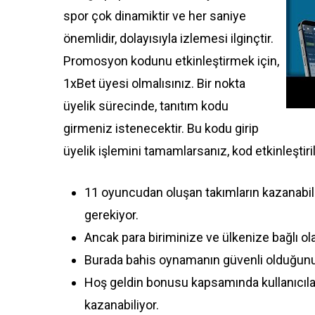
spor çok dinamiktir ve her saniye
önemlidir, dolayısıyla izlemesi ilginçtir.
Promosyon kodunu etkinleştirmek için,
1xBet üyesi olmalısınız. Bir nokta
üyelik sürecinde, tanıtım kodu
girmeniz istenecektir. Bu kodu girip
üyelik işlemini tamamlarsanız, kod etkinleştiril
11 oyuncudan oluşan takımların kazanabilm
gerekiyor.
Ancak para biriminize ve ülkenize bağlı ola
Burada bahis oynamanın güvenli olduğun
Hoş geldin bonusu kapsamında kullanıcıla
kazanabiliyor.