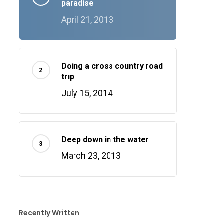
paradise
April 21, 2013
Doing a cross country road
trip
July 15, 2014
Deep down in the water
March 23, 2013
Recently Written