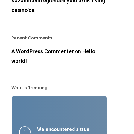
Kazanmanın eğlenceli yolu artık 1King
casino’da
Recent Comments
A WordPress Commenter
on
Hello
world!
What’s Trending
We encountered a true