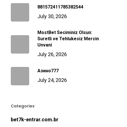
881572411785382544
July 30, 2026
MostBet Seciminiz Olsun:
Suretli ve Tehlukesiz Mercin
Unvani
July 26, 2026
Азино777
July 24, 2026
Categories
bet7k-entrar.com.br