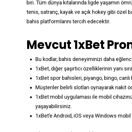
biri. Tüm dünya kıtalarında ligde yaşamın ömrün
tenis, satranç, kayak ve açık hokey gibi özel ba
bahis platformlarını tercih edecektir.
Mevcut 1xBet Pro
Bu kodlar, bahis deneyiminizi daha eğlencel
1xBet, diğer şaşırtıcı özelliklerinin yanı sı
1xBet spor bahisleri, piyango, bingo, canlı
Müşteriler belirli slotları oynayarak nakit ödü
1xBet mobil uygulaması ile mobil cihazını
yaşayabilirsiniz.
1xBet’e Android, iOS veya Windows mobil ci