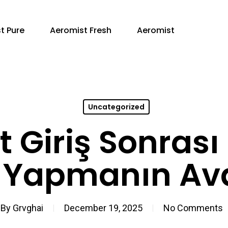
t Pure
Aeromist Fresh
Aeromist
Uncategorized
t Giriş Sonrası
Yapmanın Ava
By
Grvghai
December 19, 2025
No Comments