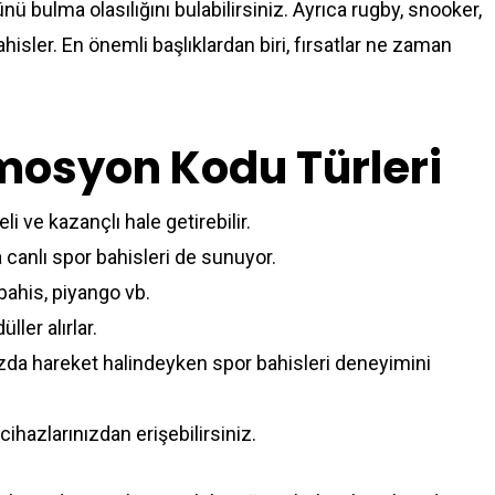
ü bulma olasılığını bulabilirsiniz. Ayrıca rugby, snooker,
hisler. En önemli başlıklardan biri, fırsatlar ne zaman
mosyon Kodu Türleri
i ve kazançlı hale getirebilir.
ra canlı spor bahisleri de sunuyor.
 bahis, piyango vb.
ller alırlar.
zda hareket halindeyken spor bahisleri deneyimini
hazlarınızdan erişebilirsiniz.