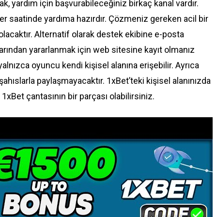
 yardım için başvurabileceğiniz birkaç kanal vardır.
er saatinde yardıma hazırdır. Çözmeniz gereken acil bir
acaktır. Alternatif olarak destek ekibine e-posta
arından yararlanmak için web sitesine kayıt olmanız
lnızca oyuncu kendi kişisel alanına erişebilir. Ayrıca
 şahıslarla paylaşmayacaktır. 1xBet’teki kişisel alanınızda
xBet çantasının bir parçası olabilirsiniz.