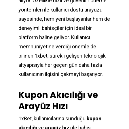
alıyor. Özellikle hızlı ve güvenilir ödeme
yöntemleri ile kullanıcı dostu arayüzü
sayesinde, hem yeni başlayanlar hem de
deneyimli bahisçiler için ideal bir
platform haline geliyor. Kullanıcı
memnuniyetine verdiği önemle de
bilinen 1xbet, sürekli gelişen teknolojik
altyapısıyla her geçen gün daha fazla
kullanıcının ilgisini çekmeyi başarıyor.
Kupon Akıcılığı ve
Arayüz Hızı
1xBet, kullanıcılarına sunduğu
kupon
akıcılığı
ve
arayüz hızı
ile bahis