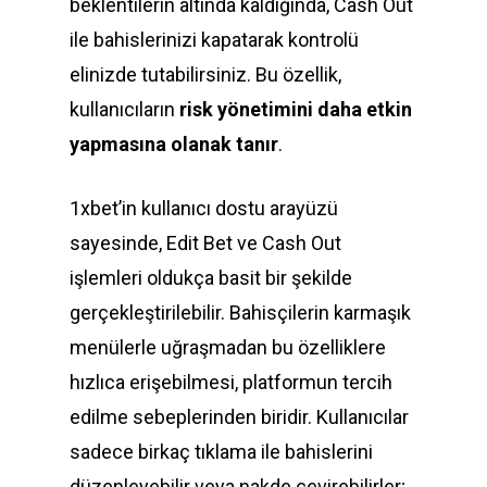
beklentilerin altında kaldığında, Cash Out
ile bahislerinizi kapatarak kontrolü
elinizde tutabilirsiniz. Bu özellik,
kullanıcıların
risk yönetimini daha etkin
yapmasına olanak tanır
.
1xbet’in kullanıcı dostu arayüzü
sayesinde, Edit Bet ve Cash Out
işlemleri oldukça basit bir şekilde
gerçekleştirilebilir. Bahisçilerin karmaşık
menülerle uğraşmadan bu özelliklere
hızlıca erişebilmesi, platformun tercih
edilme sebeplerinden biridir. Kullanıcılar
sadece birkaç tıklama ile bahislerini
düzenleyebilir veya nakde çevirebilirler;