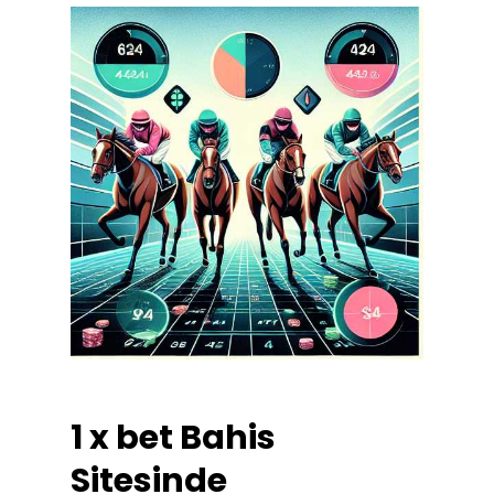
1 x bet Bahis
Sitesinde