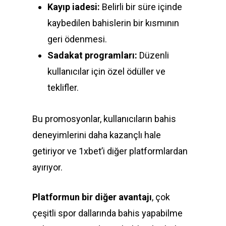
Kayıp iadesi:
Belirli bir süre içinde
kaybedilen bahislerin bir kısmının
geri ödenmesi.
Sadakat programları:
Düzenli
kullanıcılar için özel ödüller ve
teklifler.
Bu promosyonlar, kullanıcıların bahis
deneyimlerini daha kazançlı hale
getiriyor ve 1xbet’i diğer platformlardan
ayırıyor.
Platformun bir diğer avantajı
, çok
çeşitli spor dallarında bahis yapabilme