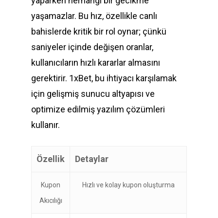
yaparken herhangi bir gecikme
yaşamazlar. Bu hız, özellikle canlı
bahislerde kritik bir rol oynar; çünkü
saniyeler içinde değişen oranlar,
kullanıcıların hızlı kararlar almasını
gerektirir. 1xBet, bu ihtiyacı karşılamak
için gelişmiş sunucu altyapısı ve
optimize edilmiş yazılım çözümleri
kullanır.
Özellik
Detaylar
Kupon
Hızlı ve kolay kupon oluşturma
Akıcılığı