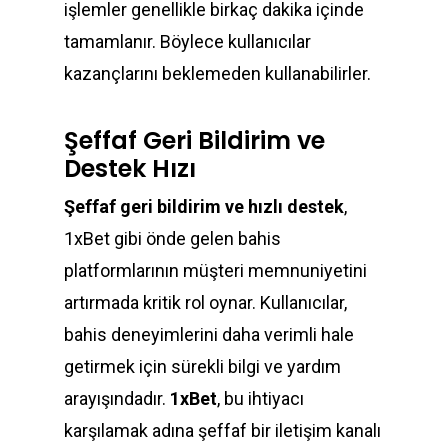
işlemler genellikle birkaç dakika içinde
tamamlanır. Böylece kullanıcılar
kazançlarını beklemeden kullanabilirler.
Şeffaf Geri Bildirim ve
Destek Hızı
Şeffaf geri bildirim ve hızlı destek
,
1xBet gibi önde gelen bahis
platformlarının müşteri memnuniyetini
artırmada kritik rol oynar. Kullanıcılar,
bahis deneyimlerini daha verimli hale
getirmek için sürekli bilgi ve yardım
arayışındadır.
1xBet
, bu ihtiyacı
karşılamak adına şeffaf bir iletişim kanalı