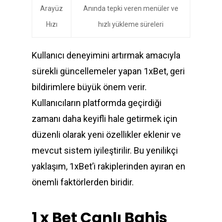
Arayüz
Anında tepki veren menüler ve
Hızı
hızlı yükleme süreleri
Kullanıcı deneyimini artırmak amacıyla
sürekli güncellemeler yapan 1xBet, geri
bildirimlere büyük önem verir.
Kullanıcıların platformda geçirdiği
zamanı daha keyifli hale getirmek için
düzenli olarak yeni özellikler eklenir ve
mevcut sistem iyileştirilir. Bu yenilikçi
yaklaşım, 1xBet’i rakiplerinden ayıran en
önemli faktörlerden biridir.
1 x Bet Canlı Bahis