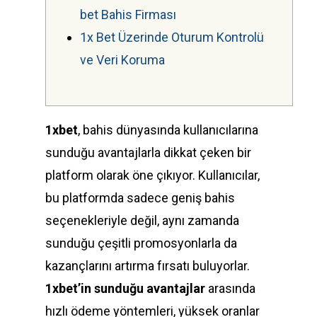
bet Bahis Firması
1x Bet Üzerinde Oturum Kontrolü
ve Veri Koruma
1xbet
, bahis dünyasında kullanıcılarına
sunduğu avantajlarla dikkat çeken bir
platform olarak öne çıkıyor. Kullanıcılar,
bu platformda sadece geniş bahis
seçenekleriyle değil, aynı zamanda
sunduğu çeşitli promosyonlarla da
kazançlarını artırma fırsatı buluyorlar.
1xbet’in sunduğu avantajlar
arasında
hızlı ödeme yöntemleri, yüksek oranlar