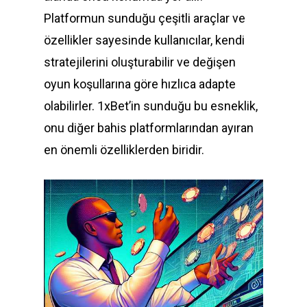
Platformun sunduğu çeşitli araçlar ve
özellikler sayesinde kullanıcılar, kendi
stratejilerini oluşturabilir ve değişen
oyun koşullarına göre hızlıca adapte
olabilirler. 1xBet’in sunduğu bu esneklik,
onu diğer bahis platformlarından ayıran
en önemli özelliklerden biridir.