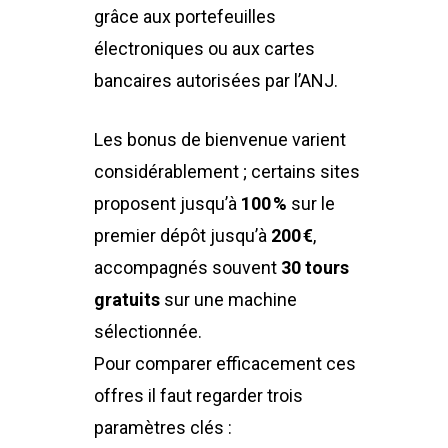
grâce aux portefeuilles
électroniques ou aux cartes
bancaires autorisées par l’ANJ.
Les bonus de bienvenue varient
considérablement ; certains sites
proposent jusqu’à
100 %
sur le
premier dépôt jusqu’à
200 €
,
accompagnés souvent
30 tours
gratuits
sur une machine
sélectionnée.
Pour comparer efficacement ces
offres il faut regarder trois
paramètres clés :