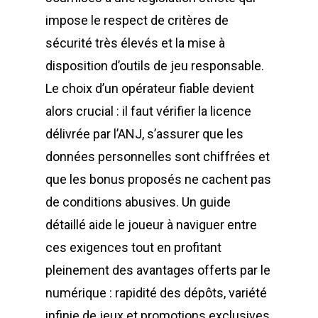
impose le respect de critères de
sécurité très élevés et la mise à
disposition d’outils de jeu responsable.
Le choix d’un opérateur fiable devient
alors crucial : il faut vérifier la licence
délivrée par l’ANJ, s’assurer que les
données personnelles sont chiffrées et
que les bonus proposés ne cachent pas
de conditions abusives. Un guide
détaillé aide le joueur à naviguer entre
ces exigences tout en profitant
pleinement des avantages offerts par le
numérique : rapidité des dépôts, variété
infinie de jeux et promotions exclusives