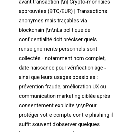
avant transaction |\n| Crypto‑monnaies
approuvées (BTC/EUR) | Transactions
anonymes mais traçables via
blockchain |\n\nLa politique de
confidentialité doit préciser quels
renseignements personnels sont
collectés ‑ notamment nom complet,
date naissance pour vérification âge ‑
ainsi que leurs usages possibles :
prévention fraude, amélioration UX ou
communication marketing ciblée après
consentement explicite.\n\nPour
protéger votre compte contre phishing il
suffit souvent d’observer quelques