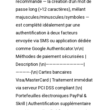
recommandé — la création d’un mot de
passe long (>12 caractères), mêlant
majuscules/minuscules/symboles —
est complété idéalement par une
authentification à deux facteurs
envoyée via SMS ou application dédiée
comme Google Authenticator.\n\n|
Méthodes de paiement sécurisées |
Description |\n|———————————|
————-|\n| Cartes bancaires
Visa/MasterCard | Traitement immédiat
via serveur PCI DSS compliant |\n|
Portefeuilles électroniques PayPal &
Skrill | Authentification supplémentaire