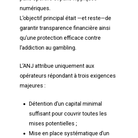
numériques.
L’objectif principal était —et reste—de
garantir transparence financière ainsi
qu’une protection efficace contre
l’addiction au gambling.
L’ANJ attribue uniquement aux
opérateurs répondant à trois exigences
majeures :
Détention d’un capital minimal
suffisant pour couvrir toutes les
mises potentielles ;
Mise en place systématique d’un