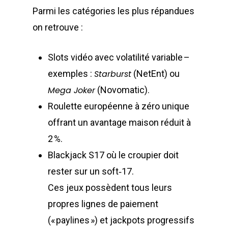
Parmi les catégories les plus répandues
on retrouve :
Slots vidéo avec volatilité variable –
exemples :
Starburst
(NetEnt) ou
Mega Joker
(Novomatic).
Roulette européenne à zéro unique
offrant un avantage maison réduit à
2 %.
Blackjack S17 où le croupier doit
rester sur un soft‑17.
Ces jeux possèdent tous leurs
propres lignes de paiement
(« paylines ») et jackpots progressifs