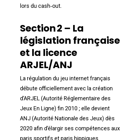
lors du cash‑out.
Section 2 – La
législation française
et la licence
ARJEL/ANJ
La régulation du jeu internet français
débute officiellement avec la création
d’ARJEL (Autorité Réglementaire des
Jeux En Ligne) fin 2010 ; elle devient
ANJ (Autorité Nationale des Jeux) dès
2020 afin d’élargir ses compétences aux
paris sportifs et paris hippiques