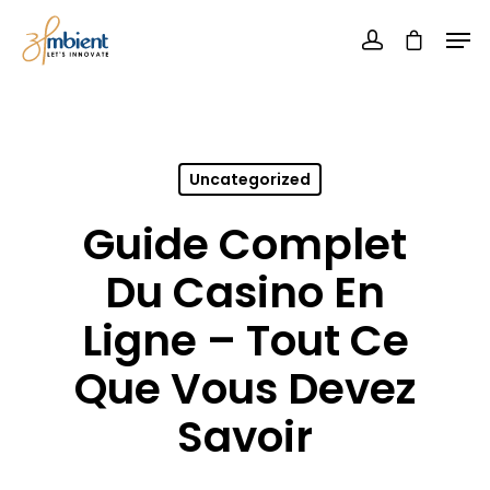
Uncategorized
Guide Complet
Du Casino En
Ligne – Tout Ce
Que Vous Devez
Savoir