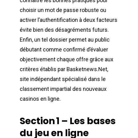
connaître les bonnes pratiques pour
choisir un mot de passe robuste ou
activer l’authentification à deux facteurs
évite bien des désagréments futurs.
Enfin, un tel dossier permet au public
débutant comme confirmé d’évaluer
objectivement chaque offre grâce aux
critères établis par Basketnews.Net,
site indépendant spécialisé dans le
classement impartial des nouveaux
casinos en ligne.
Section 1 – Les bases
du jeu en ligne