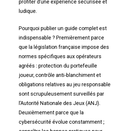
profiter d’une expérience sécurisée et
ludique.
Pourquoi publier un guide complet est
indispensable ? Premièrement parce
que la législation française impose des
normes spécifiques aux opérateurs
agréés : protection du portefeuille
joueur, contrôle anti‑blanchiment et
obligations relatives au jeu responsable
sont scrupuleusement surveillés par
l’Autorité Nationale des Jeux (ANJ).
Deuxièmement parce que la
cybersécurité évolue constamment ;