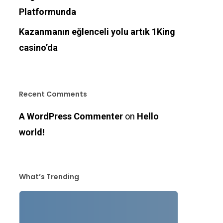
Platformunda
Kazanmanın eğlenceli yolu artık 1King
casino’da
Recent Comments
A WordPress Commenter
on
Hello
world!
What’s Trending