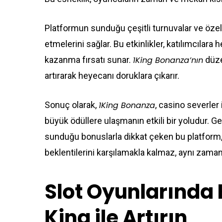
Platformun sunduğu çeşitli turnuvalar ve özel
etmelerini sağlar. Bu etkinlikler, katılımcılar
kazanma fırsatı sunar.
1King Bonanza’nın
düze
artırarak heyecanı doruklara çıkarır.
Sonuç olarak,
1King Bonanza
, casino severler
büyük ödüllere ulaşmanın etkili bir yoludur. G
sunduğu bonuslarla dikkat çeken bu platform,
beklentilerini karşılamakla kalmaz, aynı zaman
Slot Oyunlarında
King ile Artırın