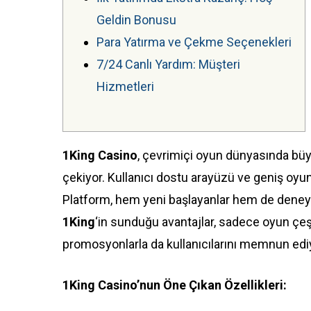
Geldin Bonusu
Para Yatırma ve Çekme Seçenekleri
7/24 Canlı Yardım: Müşteri
Hizmetleri
1King Casino
, çevrimiçi oyun dünyasında büyü
çekiyor. Kullanıcı dostu arayüzü ve geniş oyu
Platform, hem yeni başlayanlar hem de deneyim
1King
‘in sunduğu avantajlar, sadece oyun çeşit
promosyonlarla da kullanıcılarını memnun edi
1King Casino’nun Öne Çıkan Özellikleri: