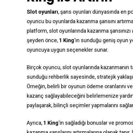
Slot oyunları
, şans oyunları dünyasında en pop
oyuncu bu oyunlarda kazanma şansını artırmanı
platform, slot oyunlarında kazanma şansınızı ar
şeyden önce,
1 King
‘in sunduğu geniş oyun ye
oyuncuya uygun seçenekler sunar.
Birçok oyuncu, slot oyunlarında kazanmanın
sunduğu rehberlik sayesinde, stratejik yaklaşıml
Örneğin, belirli bir oyunun ödeme oranlarını ve
kazanç sağlayabileceğini belirlemenize yardımc
paylaşarak, bilinçli seçimler yapmalarını sağlar
Ayrıca,
1 King
‘in sağladığı bonuslar ve promo
kazanma şanslarını artırmalarına olanak tanır. 