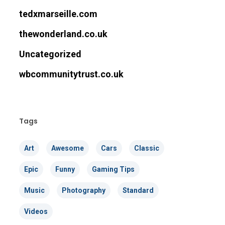
tedxmarseille.com
thewonderland.co.uk
Uncategorized
wbcommunitytrust.co.uk
Tags
Art
Awesome
Cars
Classic
Epic
Funny
Gaming Tips
Music
Photography
Standard
Videos