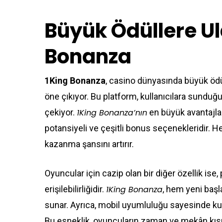
Büyük Ödüllere U
Bonanza
1King Bonanza
, casino dünyasında büyük ödül
öne çıkıyor. Bu platform, kullanıcılara sunduğ
çekiyor.
1King Bonanza’nın
en büyük avantajla
potansiyeli ve çeşitli bonus seçenekleridir. H
kazanma şansını artırır.
Oyuncular için cazip olan bir diğer özellik ise
erişilebilirliğidir.
1King Bonanza
, hem yeni başl
sunar. Ayrıca, mobil uyumluluğu sayesinde kulla
Bu esneklik, oyuncuların zaman ve mekân kısı