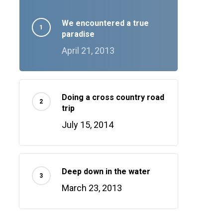
We encountered a true
paradise
April 21, 2013
Doing a cross country road
trip
July 15, 2014
Deep down in the water
March 23, 2013