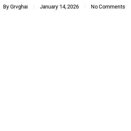
By
Grvghai
January 14, 2026
No Comments