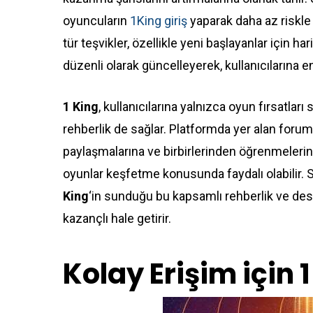
oyuncuların
1King giriş
yaparak daha az riskle 
tür teşvikler, özellikle yeni başlayanlar için ha
düzenli olarak güncelleyerek, kullanıcılarına 
1 King
, kullanıcılarına yalnızca oyun fırsatla
rehberlik de sağlar. Platformda yer alan forum
paylaşmalarına ve birbirlerinden öğrenmelerine 
oyunlar keşfetme konusunda faydalı olabilir. 
King
‘in sunduğu bu kapsamlı rehberlik ve des
kazançlı hale getirir.
Kolay Erişim için 1