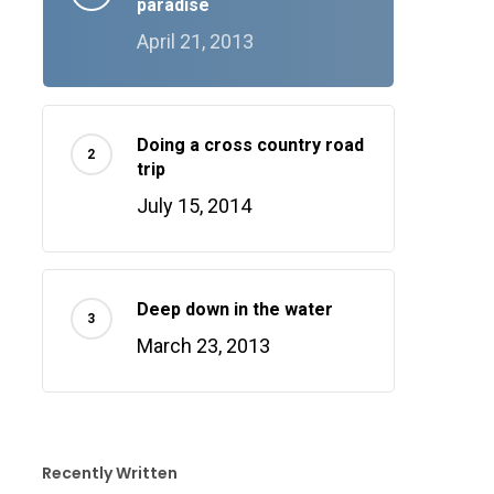
paradise
April 21, 2013
Doing a cross country road
trip
July 15, 2014
Deep down in the water
March 23, 2013
Recently Written