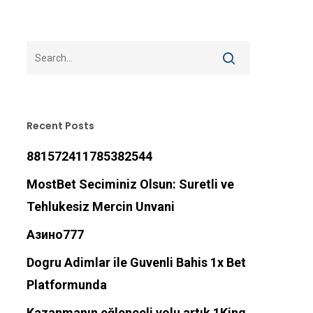
Recent Posts
881572411785382544
MostBet Seciminiz Olsun: Suretli ve
Tehlukesiz Mercin Unvani
Азино777
Dogru Adimlar ile Guvenli Bahis 1x Bet
Platformunda
Kazanmanın eğlenceli yolu artık 1King