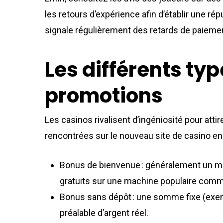
les retours d’expérience afin d’établir une ré
signale régulièrement des retards de paiemen
Les différents ty
promotions
Les casinos rivalisent d’ingéniosité pour atti
rencontrées sur le nouveau site de casino en
Bonus de bienvenue : généralement un ma
gratuits sur une machine populaire com
Bonus sans dépôt : une somme fixe (exempl
préalable d’argent réel.