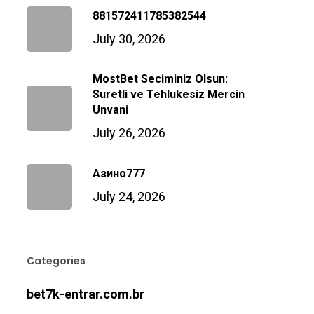
881572411785382544
July 30, 2026
MostBet Seciminiz Olsun:
Suretli ve Tehlukesiz Mercin
Unvani
July 26, 2026
Азино777
July 24, 2026
Categories
bet7k-entrar.com.br