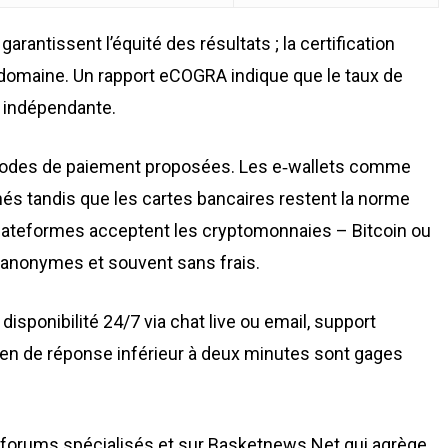
ntissent l’équité des résultats ; la certification
 domaine. Un rapport eCOGRA indique que le taux de
n indépendante.
 méthodes de paiement proposées. Les e‑wallets comme
anés tandis que les cartes bancaires restent la norme
e plateformes acceptent les cryptomonnaies – Bitcoin ou
 anonymes et souvent sans frais.
 disponibilité 24/7 via chat live ou email, support
yen de réponse inférieur à deux minutes sont gages
s forums spécialisés et sur Basketnews.Net qui agrège