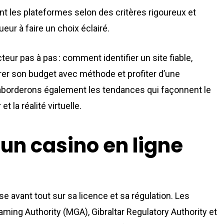
t les plateformes selon des critères rigoureux et
ueur à faire un choix éclairé.
eur pas à pas : comment identifier un site fiable,
rer son budget avec méthode et profiter d’une
aborderons également les tendances qui façonnent le
t la réalité virtuelle.
un casino en ligne
e avant tout sur sa licence et sa régulation. Les
aming Authority (MGA), Gibraltar Regulatory Authority et