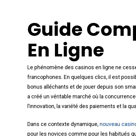
Guide Comp
En Ligne
Le phénomène des casinos en ligne ne cesse 
francophones. En quelques clics, il est possi
bonus alléchants et de jouer depuis son smar
a créé un véritable marché où la concurrenc
l’innovation, la variété des paiements et la qua
Dans ce contexte dynamique,
nouveau casino
pour les novices comme pour les habitués qui 