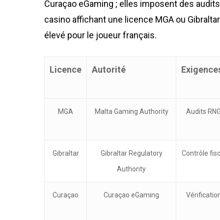
Curaçao eGaming ; elles imposent des audits r
casino affichant une licence MGA ou Gibralta
élevé pour le joueur français.
Licence
Autorité
Exigences
MGA
Malta Gaming Authority
Audits RNG 
Gibraltar
Gibraltar Regulatory
Contrôle fis
Authority
Curaçao
Curaçao eGaming
Vérificatio