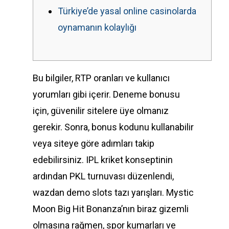
Türkiye’de yasal online casinolarda
oynamanın kolaylığı
Bu bilgiler, RTP oranları ve kullanıcı
yorumları gibi içerir. Deneme bonusu
için, güvenilir sitelere üye olmanız
gerekir. Sonra, bonus kodunu kullanabilir
veya siteye göre adımları takip
edebilirsiniz. IPL kriket konseptinin
ardından PKL turnuvası düzenlendi,
wazdan demo slots tazı yarışları. Mystic
Moon Big Hit Bonanza’nın biraz gizemli
olmasına rağmen, spor kumarları ve