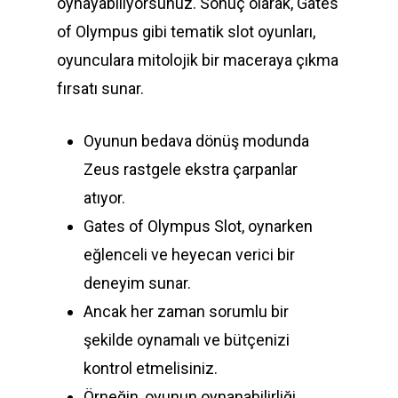
oynayabiliyorsunuz. Sonuç olarak, Gates
of Olympus gibi tematik slot oyunları,
oyunculara mitolojik bir maceraya çıkma
fırsatı sunar.
Oyunun bedava dönüş modunda
Zeus rastgele ekstra çarpanlar
atıyor.
Gates of Olympus Slot, oynarken
eğlenceli ve heyecan verici bir
deneyim sunar.
Ancak her zaman sorumlu bir
şekilde oynamalı ve bütçenizi
kontrol etmelisiniz.
Örneğin, oyunun oynanabilirliği