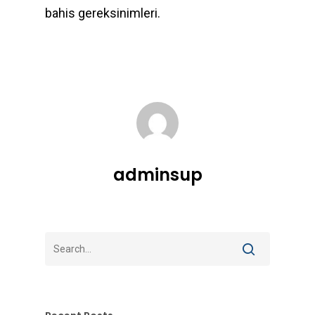
bahis gereksinimleri.
adminsup