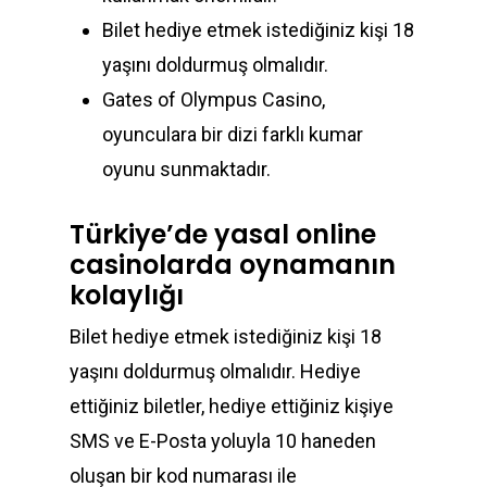
Bilet hediye etmek istediğiniz kişi 18
yaşını doldurmuş olmalıdır.
Gates of Olympus Casino,
oyunculara bir dizi farklı kumar
oyunu sunmaktadır.
Türkiye’de yasal online
casinolarda oynamanın
kolaylığı
Bilet hediye etmek istediğiniz kişi 18
yaşını doldurmuş olmalıdır. Hediye
ettiğiniz biletler, hediye ettiğiniz kişiye
SMS ve E-Posta yoluyla 10 haneden
oluşan bir kod numarası ile