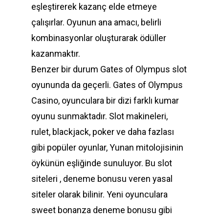
eşleştirerek kazanç elde etmeye
çalışırlar. Oyunun ana amacı, belirli
kombinasyonlar oluşturarak ödüller
kazanmaktır.
Benzer bir durum Gates of Olympus slot
oyununda da geçerli. Gates of Olympus
Casino, oyunculara bir dizi farklı kumar
oyunu sunmaktadır. Slot makineleri,
rulet, blackjack, poker ve daha fazlası
gibi popüler oyunlar, Yunan mitolojisinin
öykünün eşliğinde sunuluyor. Bu slot
siteleri , deneme bonusu veren yasal
siteler olarak bilinir. Yeni oyunculara
sweet bonanza deneme bonusu gibi