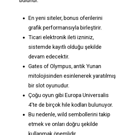
bulunur.
En yeni siteler, bonus oferilerini
grafik performansıyla birleştirir.
Ticari elektronik ileti izniniz,
sistemde kayıtlı olduğu şekilde
devam edecektir.
Gates of Olympus, antik Yunan
mitolojisinden esinlenerek yaratılmış
bir slot oyunudur.
Çoğu oyun gibi Europa Universalis
4‘te de birçok hile kodları bulunuyor.
Bu nedenle, wild sembollerini takip
etmek ve onları doğru şekilde
kullanmak önemlidir.