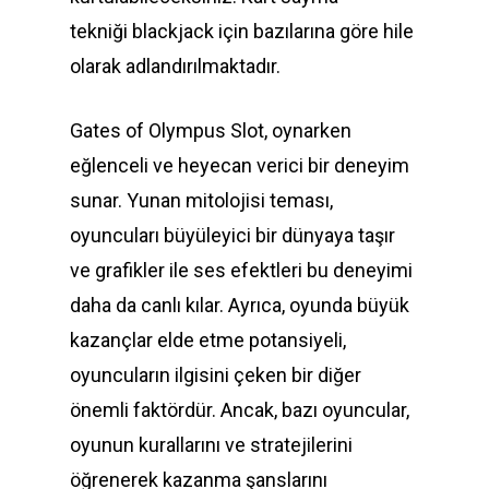
tekniği blackjack için bazılarına göre hile
olarak adlandırılmaktadır.
Gates of Olympus Slot, oynarken
eğlenceli ve heyecan verici bir deneyim
sunar. Yunan mitolojisi teması,
oyuncuları büyüleyici bir dünyaya taşır
ve grafikler ile ses efektleri bu deneyimi
daha da canlı kılar. Ayrıca, oyunda büyük
kazançlar elde etme potansiyeli,
oyuncuların ilgisini çeken bir diğer
önemli faktördür. Ancak, bazı oyuncular,
oyunun kurallarını ve stratejilerini
öğrenerek kazanma şanslarını