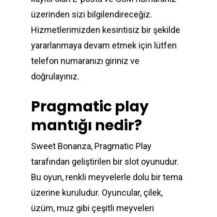
üzerinden sizi bilgilendireceğiz.
Hizmetlerimizden kesintisiz bir şekilde
yararlanmaya devam etmek için lütfen
telefon numaranızı giriniz ve
doğrulayınız.
Pragmatic play
mantığı nedir?
Sweet Bonanza, Pragmatic Play
tarafından geliştirilen bir slot oyunudur.
Bu oyun, renkli meyvelerle dolu bir tema
üzerine kuruludur. Oyuncular, çilek,
üzüm, muz gibi çeşitli meyveleri