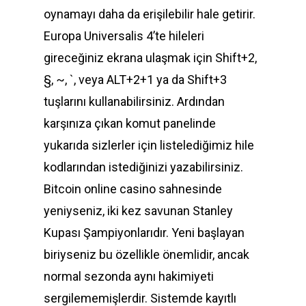
oynamayı daha da erişilebilir hale getirir.
Europa Universalis 4’te hileleri
gireceğiniz ekrana ulaşmak için Shift+2,
§, ~, `, veya ALT+2+1 ya da Shift+3
tuşlarını kullanabilirsiniz. Ardından
karşınıza çıkan komut panelinde
yukarıda sizlerler için listelediğimiz hile
kodlarından istediğinizi yazabilirsiniz.
Bitcoin online casino sahnesinde
yeniyseniz, iki kez savunan Stanley
Kupası Şampiyonlarıdır. Yeni başlayan
biriyseniz bu özellikle önemlidir, ancak
normal sezonda aynı hakimiyeti
sergilememişlerdir. Sistemde kayıtlı