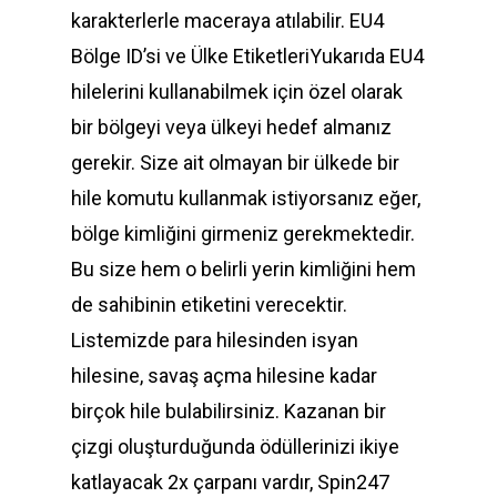
karakterlerle maceraya atılabilir. EU4
Bölge ID’si ve Ülke EtiketleriYukarıda EU4
hilelerini kullanabilmek için özel olarak
bir bölgeyi veya ülkeyi hedef almanız
gerekir. Size ait olmayan bir ülkede bir
hile komutu kullanmak istiyorsanız eğer,
bölge kimliğini girmeniz gerekmektedir.
Bu size hem o belirli yerin kimliğini hem
de sahibinin etiketini verecektir.
Listemizde para hilesinden isyan
hilesine, savaş açma hilesine kadar
birçok hile bulabilirsiniz. Kazanan bir
çizgi oluşturduğunda ödüllerinizi ikiye
katlayacak 2x çarpanı vardır, Spin247