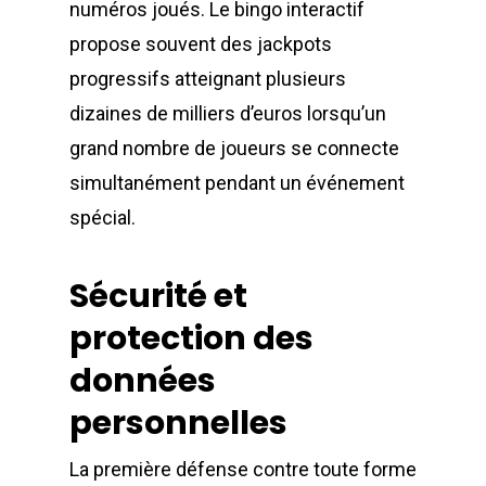
numéros joués. Le bingo interactif
propose souvent des jackpots
progressifs atteignant plusieurs
dizaines de milliers d’euros lorsqu’un
grand nombre de joueurs se connecte
simultanément pendant un événement
spécial.
Sécurité et
protection des
données
personnelles
La première défense contre toute forme