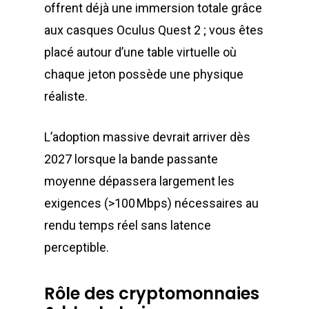
offrent déjà une immersion totale grâce
aux casques Oculus Quest 2 ; vous êtes
placé autour d’une table virtuelle où
chaque jeton possède une physique
réaliste.
L’adoption massive devrait arriver dès
2027 lorsque la bande passante
moyenne dépassera largement les
exigences (>100 Mbps) nécessaires au
rendu temps réel sans latence
perceptible.
Rôle des cryptomonnaies