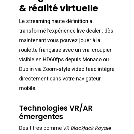
& réalité virtuelle
Le streaming haute définition a
transformé l’expérience live dealer : dès
maintenant vous pouvez jouer à la
roulette française avec un vrai croupier
visible en HD60fps depuis Monaco ou
Dublin via Zoom‑style video feed intégré
directement dans votre navigateur
mobile.
Technologies VR/AR
émergentes
Des titres comme
VR Blackjack Royale