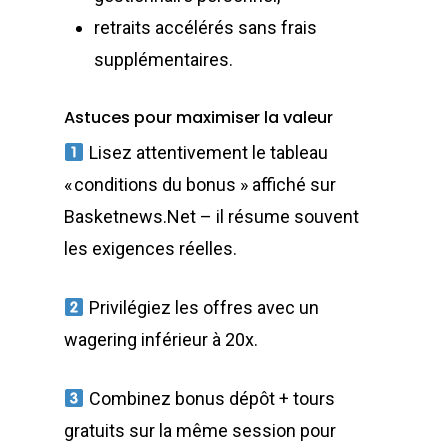
retraits accélérés sans frais
supplémentaires.
Astuces pour maximiser la valeur
Lisez attentivement le tableau
« conditions du bonus » affiché sur
Basketnews.Net – il résume souvent
les exigences réelles.
Privilégiez les offres avec un
wagering inférieur à 20x.
Combinez bonus dépôt + tours
gratuits sur la même session pour