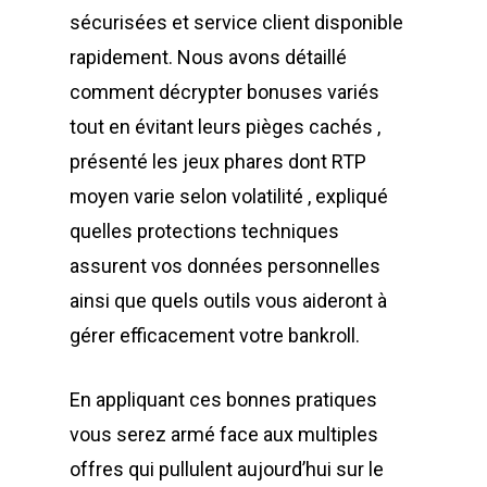
sécurisées et service client disponible
rapidement. Nous avons détaillé
comment décrypter bonuses variés
tout en évitant leurs pièges cachés ,
présenté les jeux phares dont RTP
moyen varie selon volatilité , expliqué
quelles protections techniques
assurent vos données personnelles
ainsi que quels outils vous aideront à
gérer efficacement votre bankroll.
En appliquant ces bonnes pratiques
vous serez armé face aux multiples
offres qui pullulent aujourd’hui sur le