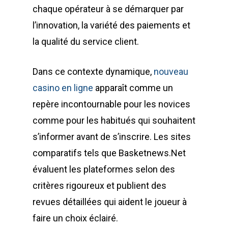
chaque opérateur à se démarquer par
l’innovation, la variété des paiements et
la qualité du service client.
Dans ce contexte dynamique,
nouveau
casino en ligne
apparaît comme un
repère incontournable pour les novices
comme pour les habitués qui souhaitent
s’informer avant de s’inscrire. Les sites
comparatifs tels que Basketnews.Net
évaluent les plateformes selon des
critères rigoureux et publient des
revues détaillées qui aident le joueur à
faire un choix éclairé.