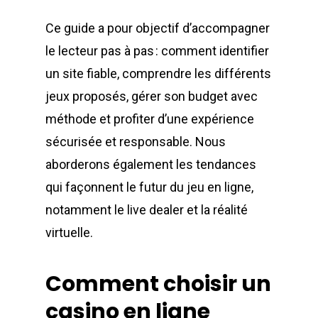
Ce guide a pour objectif d’accompagner
le lecteur pas à pas : comment identifier
un site fiable, comprendre les différents
jeux proposés, gérer son budget avec
méthode et profiter d’une expérience
sécurisée et responsable. Nous
aborderons également les tendances
qui façonnent le futur du jeu en ligne,
notamment le live dealer et la réalité
virtuelle.
Comment choisir un
casino en ligne