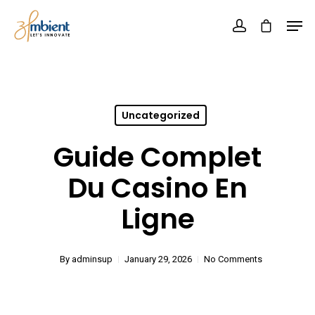
Uncategorized
Guide Complet
Du Casino En
Ligne
By
adminsup
January 29, 2026
No Comments