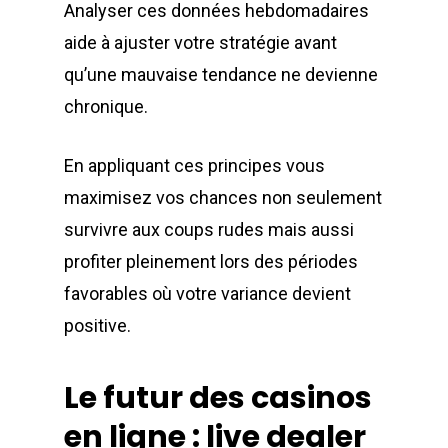
Analyser ces données hebdomadaires
aide à ajuster votre stratégie avant
qu’une mauvaise tendance ne devienne
chronique.
En appliquant ces principes vous
maximisez vos chances non seulement
survivre aux coups rudes mais aussi
profiter pleinement lors des périodes
favorables où votre variance devient
positive.
Le futur des casinos
en ligne : live dealer