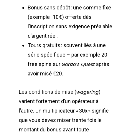
Bonus sans dépôt : une somme fixe
(exemple : 10 €) offerte dès
l’inscription sans exigence préalable
d’argent réel.
Tours gratuits : souvent liés à une
série spécifique – par exemple 20
free spins sur
Gonzo’s Quest
après
avoir misé €20.
Les conditions de mise (
wagering
)
varient fortement d’un opérateur à
l’autre. Un multiplicateur « 30x » signifie
que vous devez miser trente fois le
montant du bonus avant toute