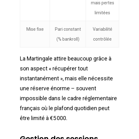
mais pertes
limitées
Mise fixe
Pari constant
Variabilité
(% bankroll)
contrôlée
La Martingale attire beaucoup grâce à
son aspect « récupérer tout
instantanément », mais elle nécessite
une réserve énorme – souvent
impossible dans le cadre réglementaire
français où le plafond quotidien peut
être limité à €5 000.
Gestion des sessions