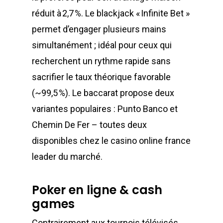
réduit à 2,7 %. Le blackjack « Infinite Bet »
permet d’engager plusieurs mains
simultanément ; idéal pour ceux qui
recherchent un rythme rapide sans
sacrifier le taux théorique favorable
(~99,5 %). Le baccarat propose deux
variantes populaires : Punto Banco et
Chemin De Fer – toutes deux
disponibles chez le casino online france
leader du marché.
Poker en ligne & cash
games
Contrairement aux tournois télévisés,