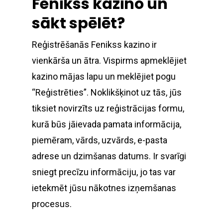
Fenikss kazino un
sākt spēlēt?
Reģistrēšanās Fenikss kazino ir
vienkārša un ātra. Vispirms apmeklējiet
kazino mājas lapu un meklējiet pogu
“Reģistrēties”. Noklikšķinot uz tās, jūs
tiksiet novirzīts uz reģistrācijas formu,
kurā būs jāievada pamata informācija,
piemēram, vārds, uzvārds, e-pasta
adrese un dzimšanas datums. Ir svarīgi
sniegt precīzu informāciju, jo tas var
ietekmēt jūsu nākotnes izņemšanas
procesus.