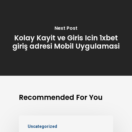
Next Post
Kolay Kayit ve Giris Icin 1xbet
giriş adresi Mobil Uygulamasi
Recommended For You
Uncategorized