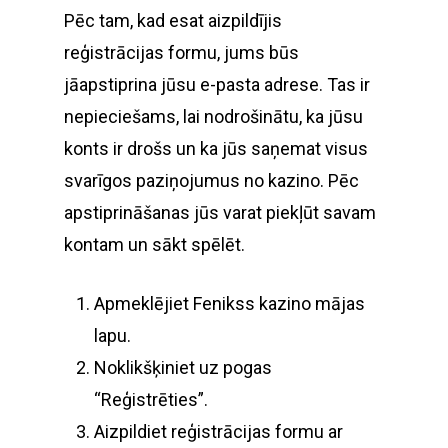
Pēc tam, kad esat aizpildījis
reģistrācijas formu, jums būs
jāapstiprina jūsu e-pasta adrese. Tas ir
nepieciešams, lai nodrošinātu, ka jūsu
konts ir drošs un ka jūs saņemat visus
svarīgos paziņojumus no kazino. Pēc
apstiprināšanas jūs varat piekļūt savam
kontam un sākt spēlēt.
Apmeklējiet Fenikss kazino mājas
lapu.
Noklikšķiniet uz pogas
“Reģistrēties”.
Aizpildiet reģistrācijas formu ar