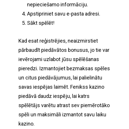
nepieciešamo informāciju.
Apstipriniet savu e-pasta adresi.
Sākt spēlēt!
Kad esat reģistrējies, neaizmirstiet
pārbaudīt piedāvātos bonusus, jo tie var
ievērojami uzlabot jūsu spēlēšanas
pieredzi. Izmantojiet bezmaksas spēles
un citus piedāvājumus, lai palielinātu
savas iespējas laimēt. Fenikss kazino
piedāvā daudz iespēju, lai katrs
spēlētājs varētu atrast sev piemērotāko
spēli un maksimāli izmantot savu laiku
kazino.