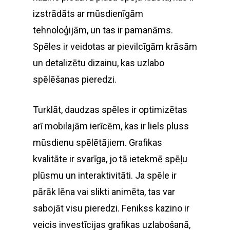
izstrādāts ar mūsdienīgām
tehnoloģijām, un tas ir pamanāms.
Spēles ir veidotas ar pievilcīgām krāsām
un detalizētu dizainu, kas uzlabo
spēlēšanas pieredzi.
Turklāt, daudzas spēles ir optimizētas
arī mobilajām ierīcēm, kas ir liels pluss
mūsdienu spēlētājiem. Grafikas
kvalitāte ir svarīga, jo tā ietekmē spēļu
plūsmu un interaktivitāti. Ja spēle ir
pārāk lēna vai slikti animēta, tas var
sabojāt visu pieredzi. Fenikss kazino ir
veicis investīcijas grafikas uzlabošanā,