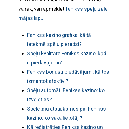
vairāk, vari apmeklēt
fenikss spēļu zāle
mājas lapu
.
Fenikss kazino grafika: kā tā
ietekmē spēļu pieredzi?
Spēļu kvalitāte Fenikss kazino: kādi
ir piedāvājumi?
Fenikss bonusu piedāvājumi: kā tos
izmantot efektīvi?
Spēļu automāti Fenikss kazino: ko
izvēlēties?
Spēlētāju atsauksmes par Fenikss
kazino: ko saka lietotāji?
Kā reģistrēties Fenikss kazino un