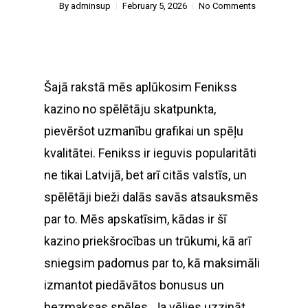
By
adminsup
February 5, 2026
No Comments
Šajā rakstā mēs aplūkosim Fenikss
kazino no spēlētāju skatpunkta,
pievēršot uzmanību grafikai un spēļu
kvalitātei. Fenikss ir ieguvis popularitāti
ne tikai Latvijā, bet arī citās valstīs, un
spēlētāji bieži dalās savās atsauksmēs
par to. Mēs apskatīsim, kādas ir šī
kazino priekšrocības un trūkumi, kā arī
sniegsim padomus par to, kā maksimāli
izmantot piedāvātos bonusus un
bezmaksas spēles. Ja vēlies uzzināt