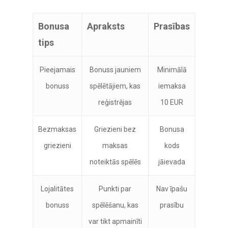
Bonusa
Apraksts
Prasības
tips
Pieejamais
Bonuss jauniem
Minimālā
bonuss
spēlētājiem, kas
iemaksa
reģistrējas
10 EUR
Bezmaksas
Griezieni bez
Bonusa
griezieni
maksas
kods
noteiktās spēlēs
jāievada
Lojalitātes
Punkti par
Nav īpašu
bonuss
spēlēšanu, kas
prasību
var tikt apmainīti