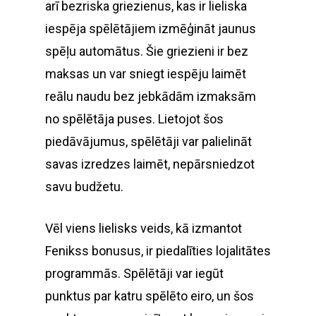
arī bezriska griezienus, kas ir lieliska
iespēja spēlētājiem izmēģināt jaunus
spēļu automātus. Šie griezieni ir bez
maksas un var sniegt iespēju laimēt
reālu naudu bez jebkādām izmaksām
no spēlētāja puses. Lietojot šos
piedāvājumus, spēlētāji var palielināt
savas izredzes laimēt, nepārsniedzot
savu budžetu.
Vēl viens lielisks veids, kā izmantot
Fenikss bonusus, ir piedalīties lojalitātes
programmās. Spēlētāji var iegūt
punktus par katru spēlēto eiro, un šos