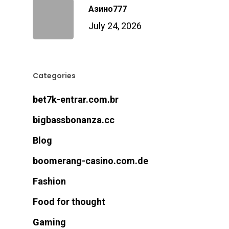
Азино777
July 24, 2026
Categories
bet7k-entrar.com.br
bigbassbonanza.cc
Blog
boomerang-casino.com.de
Fashion
Food for thought
Gaming