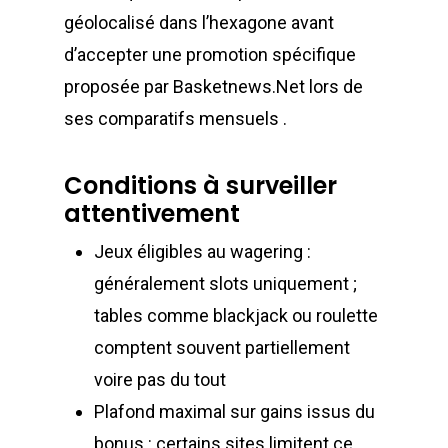
géolocalisé dans l’hexagone avant
d’accepter une promotion spécifique
proposée par Basketnews.Net lors de
ses comparatifs mensuels .
Conditions à surveiller
attentivement
Jeux éligibles au wagering :
généralement slots uniquement ;
tables comme blackjack ou roulette
comptent souvent partiellement
voire pas du tout
Plafond maximal sur gains issus du
bonus : certains sites limitent ce