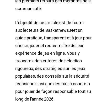
les premiers retours des membres de la
communauté.
L’objectif de cet article est de fournir
aux lecteurs de Basketnews.Net un
guide pratique, transparent et à jour pour
choisir, jouer et rester maître de leur
expérience de jeu en ligne. Vous y
trouverez des critères de sélection
rigoureux, des stratégies sur les jeux
populaires, des conseils sur la sécurité
technique ainsi que des outils concrets
pour jouer de façon responsable tout au
long de l’année 2026.