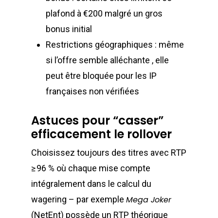
plafond à €200 malgré un gros
bonus initial
Restrictions géographiques : même
si l’offre semble alléchante , elle
peut être bloquée pour les IP
françaises non vérifiées
Astuces pour “casser”
efficacement le rollover
Choisissez toujours des titres avec RTP
≥ 96 % où chaque mise compte
intégralement dans le calcul du
wagering – par exemple
Mega Joker
(NetEnt) possède un RTP théorique