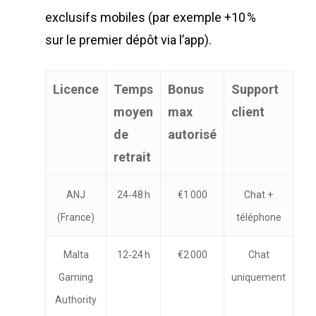
exclusifs mobiles (par exemple +10 %
sur le premier dépôt via l’app).
Licence
Temps
Bonus
Support
moyen
max
client
de
autorisé
retrait
ANJ
24‑48 h
€1 000
Chat +
(France)
téléphone
Malta
12‑24 h
€2 000
Chat
Gaming
uniquement
Authority