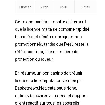
Curaçao
≤72 h
€500
Email
Cette comparaison montre clairement
que la licence maltaise combine rapidité
financière et généreux programmes
promotionnels, tandis que l’ANJ reste la
référence française en matière de
protection du joueur.
En résumé, un bon casino doit réunir
licence solide, réputation vérifiée par
Basketnews.Net, catalogue riche,
options bancaires adaptées et support
client réactif sur tous les appareils