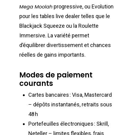
Mega Moolah
progressive, ou Evolution
pour les tables live dealer telles que le
Blackjack Squeeze ou la Roulette
Immersive. La variété permet
d’équilibrer divertissement et chances
réelles de gains importants.
Modes de paiement
courants
Cartes bancaires : Visa, Mastercard
– dépôts instantanés, retraits sous
48 h
Portefeuilles électroniques : Skrill,
Neteller – limites flexibles, frais