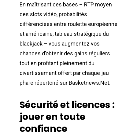
En maîtrisant ces bases – RTP moyen
des slots vidéo, probabilités
différenciées entre roulette européenne
et américaine, tableau stratégique du
blackjack – vous augmentez vos
chances d’obtenir des gains réguliers
tout en profitant pleinement du
divertissement offert par chaque jeu
phare répertorié sur Basketnews.Net.
Sécurité et licences :
jouer en toute
confiance