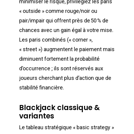
minimiser le risque, privilégiez les paris
« outside » comme rouge/noir ou
pair/impair qui offrent près de 50 % de
chances avec un gain égal à votre mise.
Les paris combinés (« corner »,
« street ») augmentent le paiement mais
diminuent fortement la probabilité
d’occurrence ; ils sont réservés aux
joueurs cherchant plus d’action que de
stabilité financière.
Blackjack classique &
variantes
Le tableau stratégique « basic strategy »