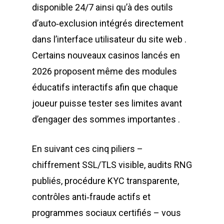
disponible 24/7 ainsi qu’à des outils
d’auto‑exclusion intégrés directement
dans l’interface utilisateur du site web .
Certains nouveaux casinos lancés en
2026 proposent même des modules
éducatifs interactifs afin que chaque
joueur puisse tester ses limites avant
d’engager des sommes importantes .
En suivant ces cinq piliers –
chiffrement SSL/TLS visible, audits RNG
publiés, procédure KYC transparente,
contrôles anti‑fraude actifs et
programmes sociaux certifiés – vous