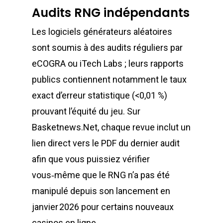
Audits RNG indépendants
Les logiciels générateurs aléatoires
sont soumis à des audits réguliers par
eCOGRA ou iTech Labs ; leurs rapports
publics contiennent notamment le taux
exact d’erreur statistique (<0,01 %)
prouvant l’équité du jeu. Sur
Basketnews.Net, chaque revue inclut un
lien direct vers le PDF du dernier audit
afin que vous puissiez vérifier
vous‑même que le RNG n’a pas été
manipulé depuis son lancement en
janvier 2026 pour certains nouveaux
casinos en ligne .