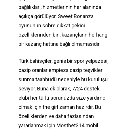
bağlılıkları, hizmetlerinin her alanında
açıkça görülüyor. Sweet Bonanza
oyununun sobre dikkat çekici
özelliklerinden biri, kazançların herhangi
bir kazanç hattına bağlı olmamasıdır.
Türk bahisçiler, geniş bir spor yelpazesi,
cazip oranlar empieza cazip teşvikler
sunma taahhüdü nedeniyle bu kuruluşu
seviyor. Buna ek olarak, 7/24 destek
ekibi her türlü sorunuzda size yardımcı
olmak için the girl zaman hazırdır. Bu
özelliklerden ve daha fazlasından
yararlanmak için Mostbet314 mobil