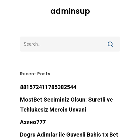
adminsup
Recent Posts
881572411785382544
MostBet Seciminiz Olsun: Suretli ve
Tehlukesiz Mercin Unvani
Азино777
Dogru Adimlar ile Guvenli Bahis 1x Bet