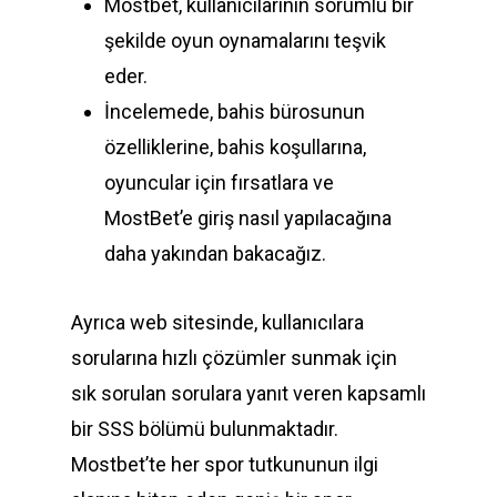
Mostbet, kullanıcılarının sorumlu bir
şekilde oyun oynamalarını teşvik
eder.
İncelemede, bahis bürosunun
özelliklerine, bahis koşullarına,
oyuncular için fırsatlara ve
MostBet’e giriş nasıl yapılacağına
daha yakından bakacağız.
Ayrıca web sitesinde, kullanıcılara
sorularına hızlı çözümler sunmak için
sık sorulan sorulara yanıt veren kapsamlı
bir SSS bölümü bulunmaktadır.
Mostbet’te her spor tutkununun ilgi