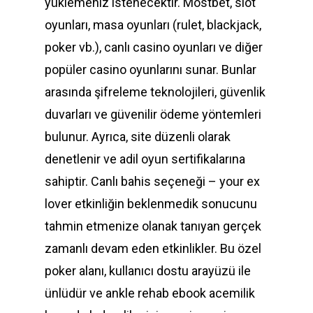
yüklemeniz istenecektir. Mostbet, slot
oyunları, masa oyunları (rulet, blackjack,
poker vb.), canlı casino oyunları ve diğer
popüler casino oyunlarını sunar. Bunlar
arasında şifreleme teknolojileri, güvenlik
duvarları ve güvenilir ödeme yöntemleri
bulunur. Ayrıca, site düzenli olarak
denetlenir ve adil oyun sertifikalarına
sahiptir. Canlı bahis seçeneği – your ex
lover etkinliğin beklenmedik sonucunu
tahmin etmenize olanak tanıyan gerçek
zamanlı devam eden etkinlikler. Bu özel
poker alanı, kullanıcı dostu arayüzü ile
ünlüdür ve ankle rehab ebook acemilik