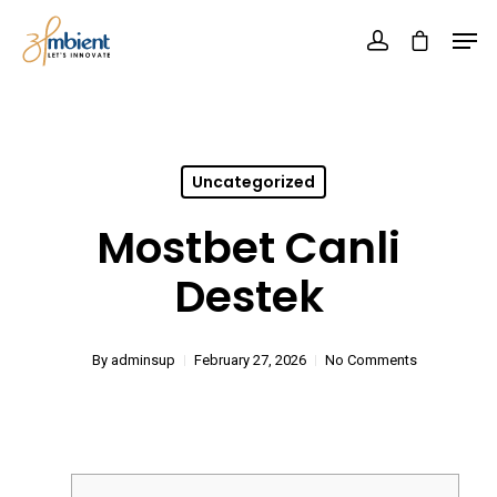
Uncategorized
Mostbet Canli
Destek
By
adminsup
February 27, 2026
No Comments