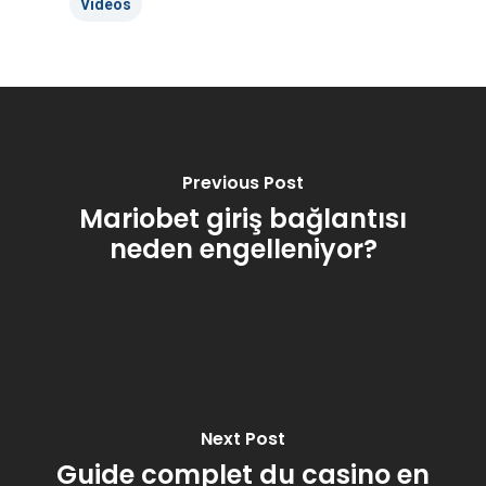
Videos
Previous Post
Mariobet giriş bağlantısı
neden engelleniyor?
Next Post
Guide complet du casino en