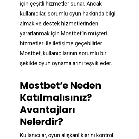
için çeşitli hizmetler sunar. Ancak
kullanıcılar, sorumlu oyun hakkında bilgi
almak ve destek hizmetlerinden
yararlanmak için Mostbet’in müşteri
hizmetleri ile iletişime geçebilirler.
Mostbet, kullanıcılarının sorumlu bir
şekilde oyun oynamalarını teşvik eder.
Mostbet’e Neden
Katılmalısınız?
Avantajları
Nelerdir?
Kullanıcılar, oyun alışkanlıklarını kontrol