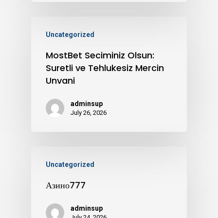
Uncategorized
MostBet Seciminiz Olsun:
Suretli ve Tehlukesiz Mercin
Unvani
adminsup
July 26, 2026
Uncategorized
Азино777
adminsup
July 24, 2026