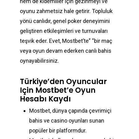
hem de kıdemliler için gezinmeyi ve
oyunu zahmetsiz hale getirir. Topluluk
yönü canlıdır, genel poker deneyimini
geliştiren etkileşimleri ve turnuvaları
teşvik eder. Evet, Mostbet’te” “bir maç
veya oyun devam ederken canlı bahis
oynayabilirsiniz.
Türkiye’den Oyuncular
Için Mostbet’e Oyun
Hesabı Kaydı
Mostbet, dünya çapında çevrimiçi
bahis ve casino oyunları sunan
popüler bir platformdur.