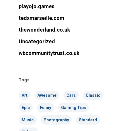
playojo.games
tedxmarseille.com
thewonderland.co.uk
Uncategorized
wbcommunitytrust.co.uk
Tags
Art
Awesome
Cars
Classic
Epic
Funny
Gaming Tips
Music
Photography
Standard