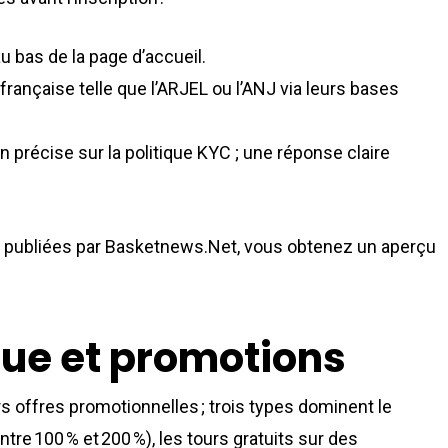
au bas de la page d’accueil.
française telle que l’ARJEL ou l’ANJ via leurs bases
 précise sur la politique KYC ; une réponse claire
s publiées par Basketnews.Net, vous obtenez un aperçu
ue et promotions
rs offres promotionnelles ; trois types dominent le
re 100 % et 200 %), les tours gratuits sur des