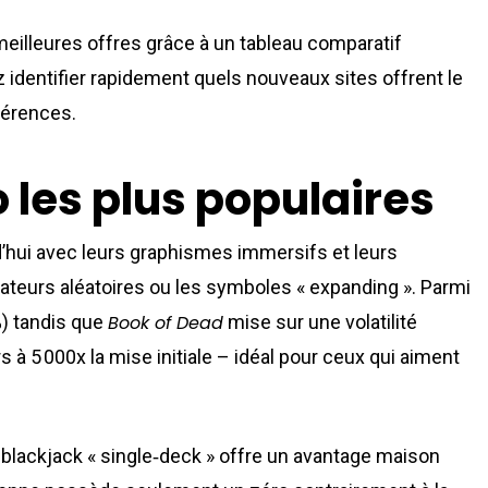
illeures offres grâce à un tableau comparatif
 identifier rapidement quels nouveaux sites offrent le
férences.
o les plus populaires
hui avec leurs graphismes immersifs et leurs
eurs aléatoires ou les symboles « expanding ». Parmi
) tandis que
Book of Dead
mise sur une volatilité
 à 5 000x la mise initiale – idéal pour ceux qui aiment
e blackjack « single‑deck » offre un avantage maison