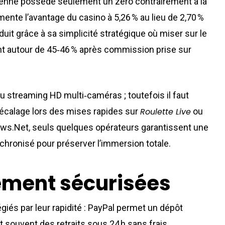
opéenne possède seulement un zéro contrairement à la
ente l’avantage du casino à 5,26 % au lieu de 2,70 %
uit grâce à sa simplicité stratégique où miser sur le
t autour de 45‑46 % après commission prise sur
au streaming HD multi‑caméras ; toutefois il faut
t décalage lors des mises rapides sur
Roulette Live
ou
news.Net, seuls quelques opérateurs garantissent une
hronisé pour préserver l’immersion totale.
ement sécurisées
égiés par leur rapidité : PayPal permet un dépôt
nt souvent des retraits sous 24 h sans frais