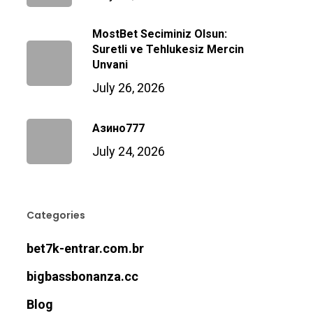
MostBet Seciminiz Olsun:
Suretli ve Tehlukesiz Mercin
Unvani
July 26, 2026
Азино777
July 24, 2026
Categories
bet7k-entrar.com.br
bigbassbonanza.cc
Blog