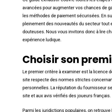
avancées pour augmenter vos chances de gain
les méthodes de paiement sécurisées. En su
pleinement des nouveautés du secteur tout en
douteuses. Nous vous invitons donc à lire cha
expérience ludique.
Choisir son premi
Le premier critère à examiner est la licence dé
site respecte des normes strictes concernant
personnelles. La réputation du fournisseur s
site et aux avis vérifiés des joueurs français.
Parmi les juridictions populaires, on retrou