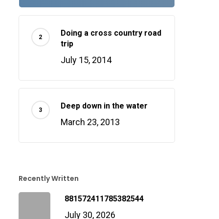
Doing a cross country road
trip
July 15, 2014
Deep down in the water
March 23, 2013
Recently Written
881572411785382544
July 30, 2026