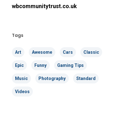
wbcommunitytrust.co.uk
Tags
Art
Awesome
Cars
Classic
Epic
Funny
Gaming Tips
Music
Photography
Standard
Videos