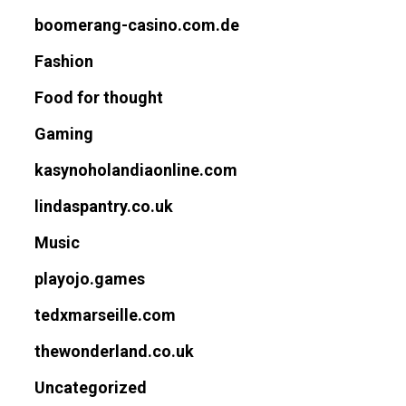
boomerang-casino.com.de
Fashion
Food for thought
Gaming
kasynoholandiaonline.com
lindaspantry.co.uk
Music
playojo.games
tedxmarseille.com
thewonderland.co.uk
Uncategorized