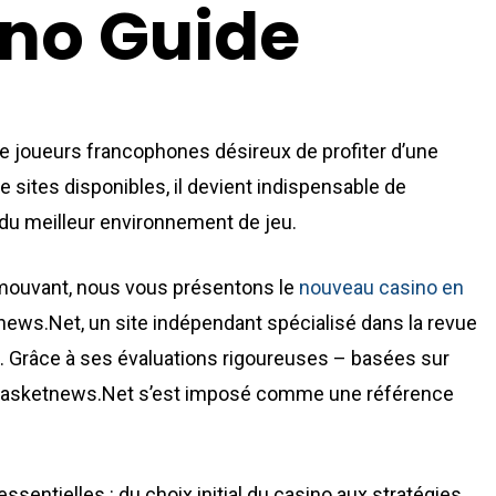
ino Guide
de joueurs francophones désireux de profiter d’une
de sites disponibles, il devient indispensable de
x du meilleur environnement de jeu.
 mouvant, nous vous présentons le
nouveau casino en
ws.Net, un site indépendant spécialisé dans la revue
. Grâce à ses évaluations rigoureuses – basées sur
 – Basketnews.Net s’est imposé comme une référence
sentielles : du choix initial du casino aux stratégies