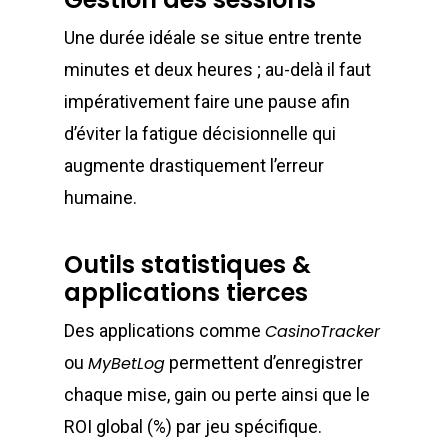
Une durée idéale se situe entre trente
minutes et deux heures ; au-delà il faut
impérativement faire une pause afin
d’éviter la fatigue décisionnelle qui
augmente drastiquement l’erreur
humaine.
Outils statistiques &
applications tierces
Des applications comme
CasinoTracker
ou
MyBetLog
permettent d’enregistrer
chaque mise, gain ou perte ainsi que le
ROI global (%) par jeu spécifique.