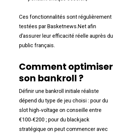
Ces fonctionnalités sont régulièrement
testées par Basketnews.Net afin
d’assurer leur efficacité réelle auprès du
public français.
Comment optimiser
son bankroll ?
Définir une bankroll initiale réaliste
dépend du type de jeu choisi : pour du
slot high‑voltage on conseille entre
€100‑€200 ; pour du blackjack
stratégique on peut commencer avec