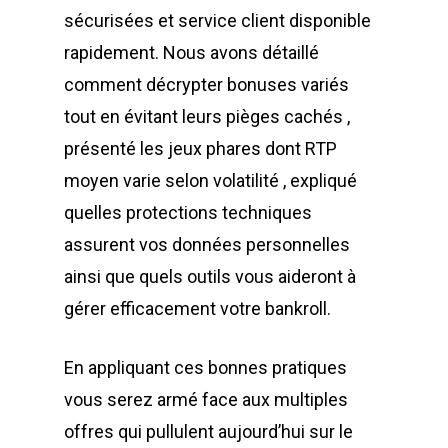
sécurisées et service client disponible
rapidement. Nous avons détaillé
comment décrypter bonuses variés
tout en évitant leurs pièges cachés ,
présenté les jeux phares dont RTP
moyen varie selon volatilité , expliqué
quelles protections techniques
assurent vos données personnelles
ainsi que quels outils vous aideront à
gérer efficacement votre bankroll.
En appliquant ces bonnes pratiques
vous serez armé face aux multiples
offres qui pullulent aujourd’hui sur le