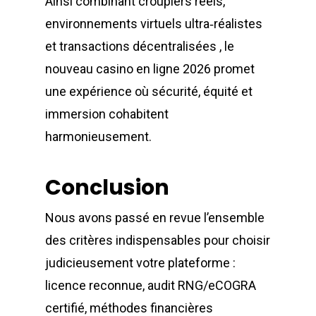
Ainsi combinant croupiers réels,
environnements virtuels ultra‑réalistes
et transactions décentralisées , le
nouveau casino en ligne 2026 promet
une expérience où sécurité, équité et
immersion cohabitent
harmonieusement.
Conclusion
Nous avons passé en revue l’ensemble
des critères indispensables pour choisir
judicieusement votre plateforme :
licence reconnue, audit RNG/eCOGRA
certifié, méthodes financières