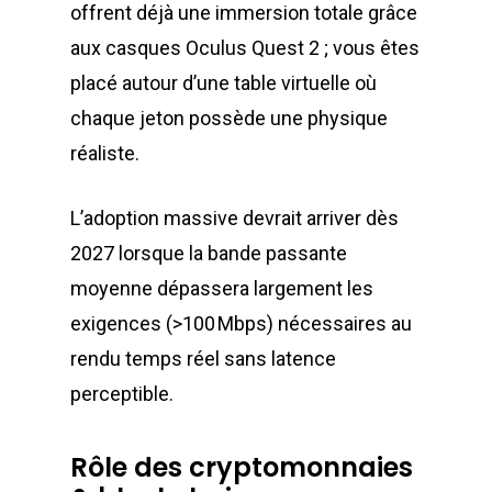
offrent déjà une immersion totale grâce
aux casques Oculus Quest 2 ; vous êtes
placé autour d’une table virtuelle où
chaque jeton possède une physique
réaliste.
L’adoption massive devrait arriver dès
2027 lorsque la bande passante
moyenne dépassera largement les
exigences (>100 Mbps) nécessaires au
rendu temps réel sans latence
perceptible.
Rôle des cryptomonnaies