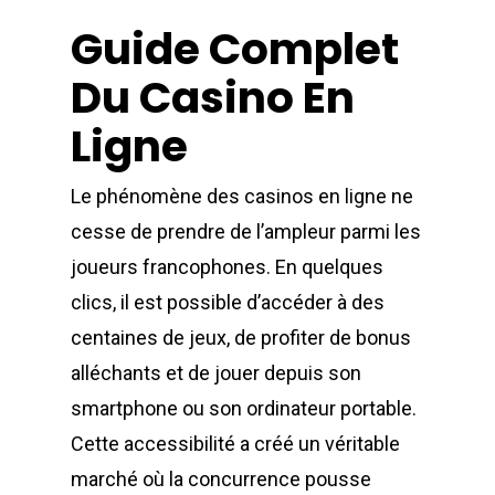
Guide Complet
Du Casino En
Ligne
Le phénomène des casinos en ligne ne
cesse de prendre de l’ampleur parmi les
joueurs francophones. En quelques
clics, il est possible d’accéder à des
centaines de jeux, de profiter de bonus
alléchants et de jouer depuis son
smartphone ou son ordinateur portable.
Cette accessibilité a créé un véritable
marché où la concurrence pousse