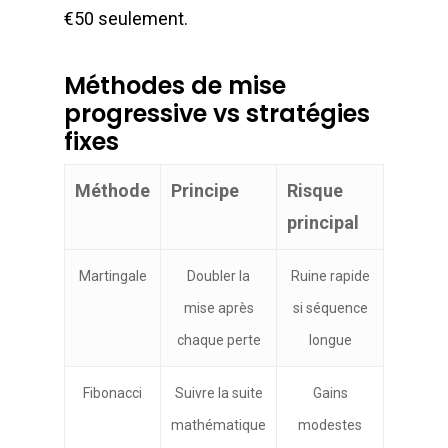
€50 seulement.
Méthodes de mise
progressive vs stratégies
fixes
Méthode
Principe
Risque
principal
Martingale
Doubler la
Ruine rapide
mise après
si séquence
chaque perte
longue
Fibonacci
Suivre la suite
Gains
mathématique
modestes