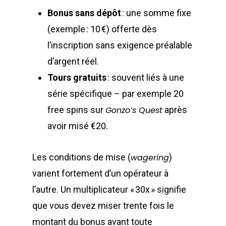
Bonus sans dépôt
: une somme fixe
(exemple : 10 €) offerte dès
l’inscription sans exigence préalable
d’argent réel.
Tours gratuits
: souvent liés à une
série spécifique – par exemple 20
free spins sur
Gonzo’s Quest
après
avoir misé €20.
Les conditions de mise (
wagering
)
varient fortement d’un opérateur à
l’autre. Un multiplicateur « 30x » signifie
que vous devez miser trente fois le
montant du bonus avant toute