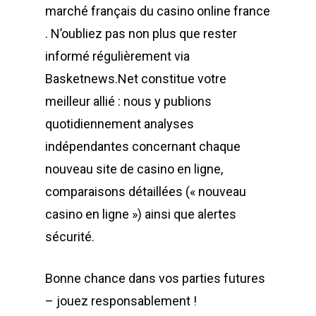
marché français du casino online france
. N’oubliez pas non plus que rester
informé régulièrement via
Basketnews.Net constitue votre
meilleur allié : nous y publions
quotidiennement analyses
indépendantes concernant chaque
nouveau site de casino en ligne,
comparaisons détaillées (« nouveau
casino en ligne ») ainsi que alertes
sécurité.
Bonne chance dans vos parties futures
– jouez responsablement !