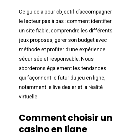
Ce guide a pour objectif d’accompagner
le lecteur pas à pas : comment identifier
un site fiable, comprendre les différents
jeux proposés, gérer son budget avec
méthode et profiter d’une expérience
sécurisée et responsable. Nous
aborderons également les tendances
qui façonnent le futur du jeu en ligne,
notamment le live dealer et la réalité
virtuelle.
Comment choisir un
casino en ligne