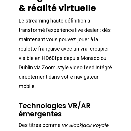
& réalité virtuelle
Le streaming haute définition a
transformé l’expérience live dealer : dès
maintenant vous pouvez jouer à la
roulette française avec un vrai croupier
visible en HD60fps depuis Monaco ou
Dublin via Zoom‑style video feed intégré
directement dans votre navigateur
mobile.
Technologies VR/AR
émergentes
Des titres comme
VR Blackjack Royale