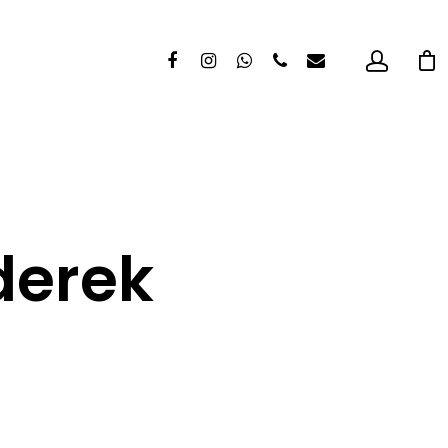
derek
i