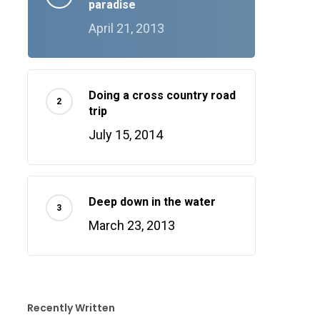
paradise
April 21, 2013
Doing a cross country road
trip
July 15, 2014
Deep down in the water
March 23, 2013
Recently Written