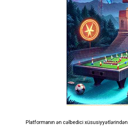
Platformanın ən cəlbedici xüsusiyyətlərindən 