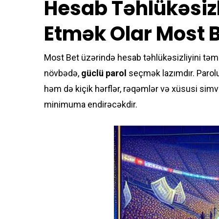
Hesab Təhlükəsiz
Etmək Olar Most 
Most Bet üzərində hesab təhlükəsizliyini təm
növbədə,
güclü parol
seçmək lazımdır. Parolu
həm də kiçik hərflər, rəqəmlər və xüsusi simvo
minimuma endirəcəkdir.