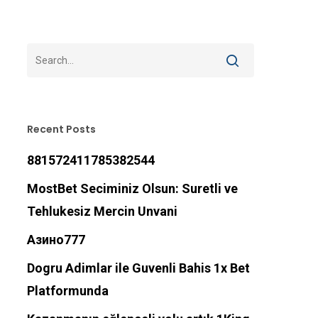
Recent Posts
881572411785382544
MostBet Seciminiz Olsun: Suretli ve
Tehlukesiz Mercin Unvani
Азино777
Dogru Adimlar ile Guvenli Bahis 1x Bet
Platformunda