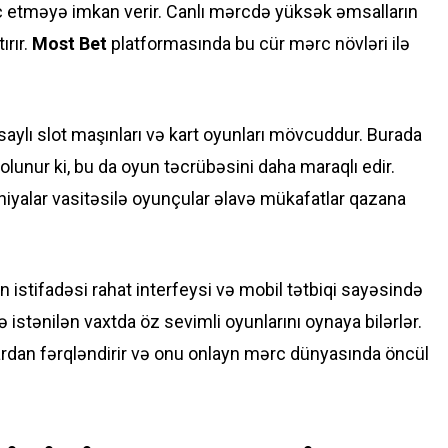
 etməyə imkan verir. Canlı mərcdə yüksək əmsalların
ırır.
Most Bet
platformasında bu cür mərc növləri ilə
aylı slot maşınları və kart oyunları mövcuddur. Burada
olunur ki, bu da oyun təcrübəsini daha maraqlı edir.
yalar vasitəsilə oyunçular əlavə mükafatlar qazana
 istifadəsi rahat interfeysi və mobil tətbiqi sayəsində
 istənilən vaxtda öz sevimli oyunlarını oynaya bilərlər.
lardan fərqləndirir və onu onlayn mərc dünyasında öncül