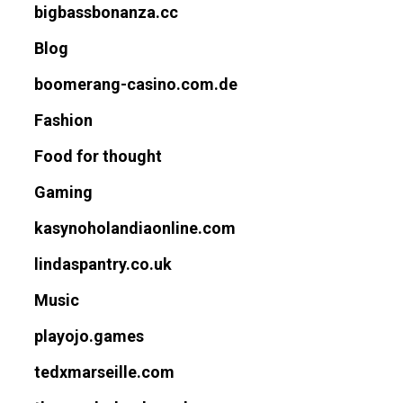
bigbassbonanza.cc
Blog
boomerang-casino.com.de
Fashion
Food for thought
Gaming
kasynoholandiaonline.com
lindaspantry.co.uk
Music
playojo.games
tedxmarseille.com