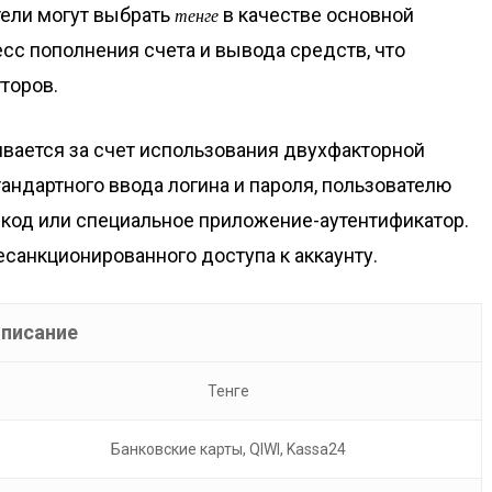
тели могут выбрать
тенге
в качестве основной
сс пополнения счета и вывода средств, что
торов.
ивается за счет использования двухфакторной
тандартного ввода логина и пароля, пользователю
код или специальное приложение-аутентификатор.
есанкционированного доступа к аккаунту.
писание
Тенге
Банковские карты, QIWI, Kassa24