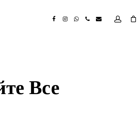
йте Все