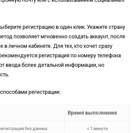
ыберите регистрацию в один клик. Укажите страну
 метод позволяет мгновенно создать аккаунт, после
в личном кабинете. Для тех, кто хочет сразу
 рекомендуется регистрация по номеру телефона
ют ввода более детальной информации, но
сть.
способами регистрации:
Время выполнения
регистрация без данных
< 1 минута