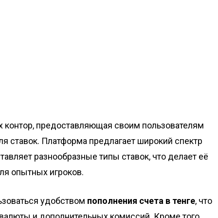
х контор, предоставляющая своим пользователям
ля ставок. Платформа предлагает широкий спектр
авляет разнообразные типы ставок, что делает её
для опытных игроков.
льзоваться удобством
пополнения счета в тенге
, что
валюты и дополнительных комиссий. Кроме того,