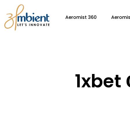
Aeromist 360
Aeromis
1xbet 