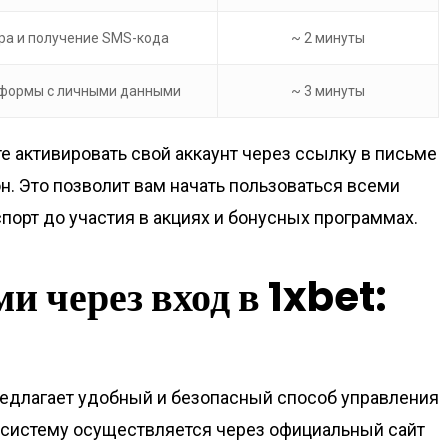
ра и получение SMS-кода
~ 2 минуты
 формы с личными данными
~ 3 минуты
е активировать свой аккаунт через ссылку в письме
н. Это позволит вам начать пользоваться всеми
порт до участия в акциях и бонусных программах.
и через вход в 1xbet:
едлагает удобный и безопасный способ управления
в систему осуществляется через официальный сайт