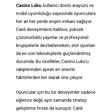
Casino Luks
, kullanıcı dostu arayüzü ve
mobil uyumluluğu sayesinde oyunculara
her an her yerde erişim imkanı sağlıyor.
Canlı deneyimlerin kalitesi, yüksek
çözünürlüklü yayınlar ve profesyonel
krupiyelerle desteklenirken, slot oyunları
da en son teknolojilerle güçlendirilmiş
durumda. Bu özellikler, Casino Luks’u
rakiplerinden ayıran en önemli
faktörlerden biri olarak öne çıkıyor.
Oyuncular için bu tür deneyimler sadece
eğlence değil, aynı zamanda strateji
geliştirme fırsatı da sunuyor. Canlı