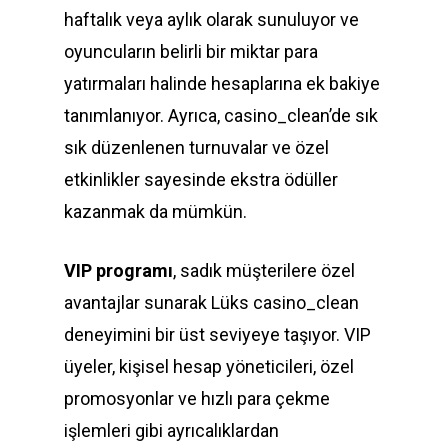
haftalık veya aylık olarak sunuluyor ve
oyuncuların belirli bir miktar para
yatırmaları halinde hesaplarına ek bakiye
tanımlanıyor. Ayrıca, casino_clean’de sık
sık düzenlenen turnuvalar ve özel
etkinlikler sayesinde ekstra ödüller
kazanmak da mümkün.
VIP programı
, sadık müşterilere özel
avantajlar sunarak Lüks casino_clean
deneyimini bir üst seviyeye taşıyor. VIP
üyeler, kişisel hesap yöneticileri, özel
promosyonlar ve hızlı para çekme
işlemleri gibi ayrıcalıklardan