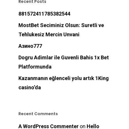
Recent Posts
881572411785382544
MostBet Seciminiz Olsun: Suretli ve
Tehlukesiz Mercin Unvani
Азино777
Dogru Adimlar ile Guvenli Bahis 1x Bet
Platformunda
Kazanmanın eğlenceli yolu artık 1King
casino’da
Recent Comments
A WordPress Commenter
on
Hello