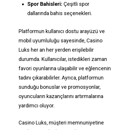
Spor Bahisleri:
Çeşitli spor
dallarında bahis seçenekleri.
Platformun kullanıcı dostu arayüzü ve
mobil uyumluluğu sayesinde, Casino
Luks her an her yerden erişilebilir
durumda. Kullanıcılar, istedikleri zaman
favori oyunlarına ulaşabilir ve eğlencenin
tadını çıkarabilirler. Ayrıca, platformun
sunduğu bonuslar ve promosyonlar,
oyuncuların kazançlarını artırmalarına
yardımcı oluyor.
Casino Luks, müşteri memnuniyetine