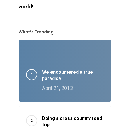
world!
What’s Trending
We encountered a true
paradise
April 21, 2013
Doing a cross country road
trip