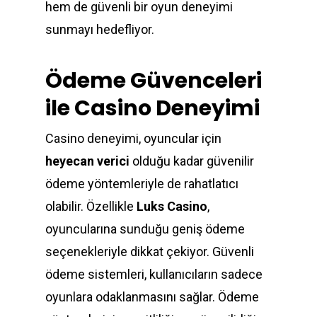
hem de güvenli bir oyun deneyimi
sunmayı hedefliyor.
Ödeme Güvenceleri
ile Casino Deneyimi
Casino deneyimi, oyuncular için
heyecan verici
olduğu kadar güvenilir
ödeme yöntemleriyle de rahatlatıcı
olabilir. Özellikle
Luks Casino
,
oyuncularına sunduğu geniş ödeme
seçenekleriyle dikkat çekiyor. Güvenli
ödeme sistemleri, kullanıcıların sadece
oyunlara odaklanmasını sağlar. Ödeme