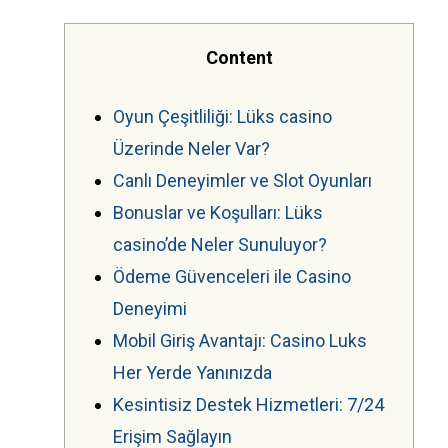
Content
Oyun Çeşitliliği: Lüks casino
Üzerinde Neler Var?
Canlı Deneyimler ve Slot Oyunları
Bonuslar ve Koşulları: Lüks
casino’de Neler Sunuluyor?
Ödeme Güvenceleri ile Casino
Deneyimi
Mobil Giriş Avantajı: Casino Luks
Her Yerde Yanınızda
Kesintisiz Destek Hizmetleri: 7/24
Erişim Sağlayın