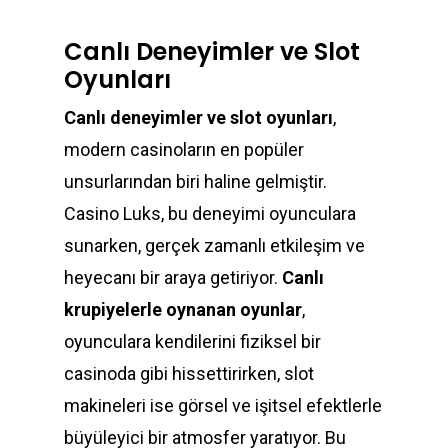
Canlı Deneyimler ve Slot
Oyunları
Canlı deneyimler ve slot oyunları
,
modern casinoların en popüler
unsurlarından biri haline gelmiştir.
Casino Luks, bu deneyimi oyunculara
sunarken, gerçek zamanlı etkileşim ve
heyecanı bir araya getiriyor.
Canlı
krupiyelerle oynanan oyunlar
,
oyunculara kendilerini fiziksel bir
casinoda gibi hissettirirken, slot
makineleri ise görsel ve işitsel efektlerle
büyüleyici bir atmosfer yaratıyor. Bu