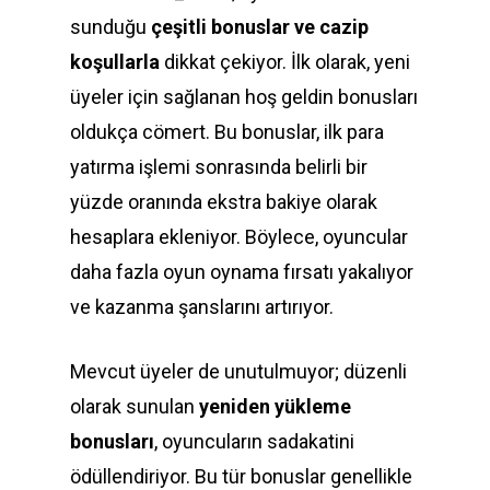
sunduğu
çeşitli bonuslar ve cazip
koşullarla
dikkat çekiyor. İlk olarak, yeni
üyeler için sağlanan hoş geldin bonusları
oldukça cömert. Bu bonuslar, ilk para
yatırma işlemi sonrasında belirli bir
yüzde oranında ekstra bakiye olarak
hesaplara ekleniyor. Böylece, oyuncular
daha fazla oyun oynama fırsatı yakalıyor
ve kazanma şanslarını artırıyor.
Mevcut üyeler de unutulmuyor; düzenli
olarak sunulan
yeniden yükleme
bonusları
, oyuncuların sadakatini
ödüllendiriyor. Bu tür bonuslar genellikle