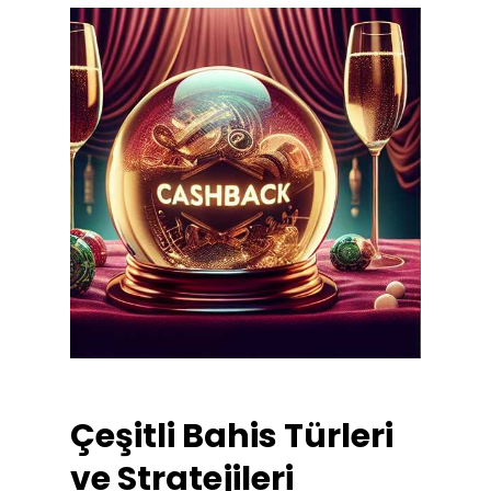
Çeşitli Bahis Türleri
ve Stratejileri