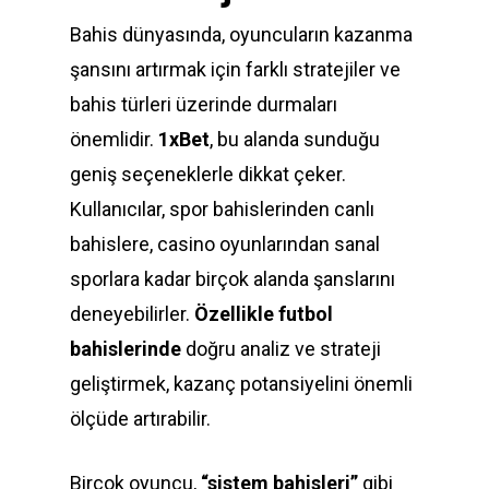
Bahis dünyasında, oyuncuların kazanma
şansını artırmak için farklı stratejiler ve
bahis türleri üzerinde durmaları
önemlidir.
1xBet
, bu alanda sunduğu
geniş seçeneklerle dikkat çeker.
Kullanıcılar, spor bahislerinden canlı
bahislere, casino oyunlarından sanal
sporlara kadar birçok alanda şanslarını
deneyebilirler.
Özellikle futbol
bahislerinde
doğru analiz ve strateji
geliştirmek, kazanç potansiyelini önemli
ölçüde artırabilir.
Birçok oyuncu,
“sistem bahisleri”
gibi