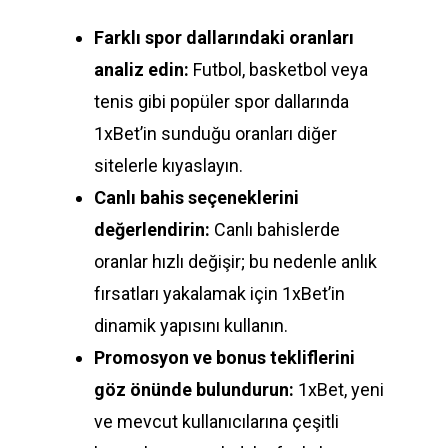
Farklı spor dallarındaki oranları
analiz edin:
Futbol, basketbol veya
tenis gibi popüler spor dallarında
1xBet’in sunduğu oranları diğer
sitelerle kıyaslayın.
Canlı bahis seçeneklerini
değerlendirin:
Canlı bahislerde
oranlar hızlı değişir; bu nedenle anlık
fırsatları yakalamak için 1xBet’in
dinamik yapısını kullanın.
Promosyon ve bonus tekliflerini
göz önünde bulundurun:
1xBet, yeni
ve mevcut kullanıcılarına çeşitli