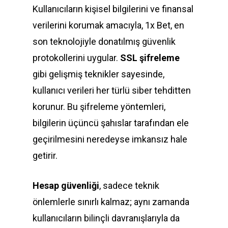
Kullanıcıların kişisel bilgilerini ve finansal
verilerini korumak amacıyla, 1x Bet, en
son teknolojiyle donatılmış güvenlik
protokollerini uygular.
SSL şifreleme
gibi gelişmiş teknikler sayesinde,
kullanıcı verileri her türlü siber tehditten
korunur. Bu şifreleme yöntemleri,
bilgilerin üçüncü şahıslar tarafından ele
geçirilmesini neredeyse imkansız hale
getirir.
Hesap güvenliği
, sadece teknik
önlemlerle sınırlı kalmaz; aynı zamanda
kullanıcıların bilinçli davranışlarıyla da