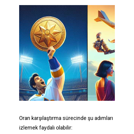
Oran karşılaştırma sürecinde şu adımları
izlemek faydalı olabilir: