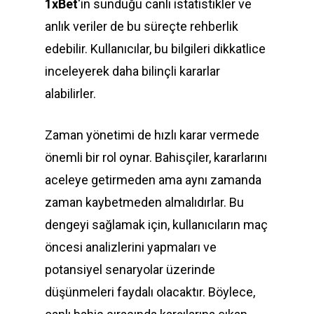
1xBet
‘in sunduğu canlı istatistikler ve
anlık veriler de bu süreçte rehberlik
edebilir. Kullanıcılar, bu bilgileri dikkatlice
inceleyerek daha bilinçli kararlar
alabilirler.
Zaman yönetimi de hızlı karar vermede
önemli bir rol oynar. Bahisçiler, kararlarını
aceleye getirmeden ama aynı zamanda
zaman kaybetmeden almalıdırlar. Bu
dengeyi sağlamak için, kullanıcıların maç
öncesi analizlerini yapmaları ve
potansiyel senaryolar üzerinde
düşünmeleri faydalı olacaktır. Böylece,