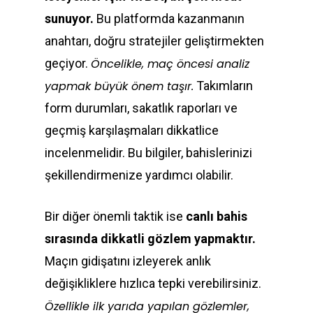
sunuyor.
Bu platformda kazanmanın
anahtarı, doğru stratejiler geliştirmekten
geçiyor.
Öncelikle, maç öncesi analiz
yapmak büyük önem taşır.
Takımların
form durumları, sakatlık raporları ve
geçmiş karşılaşmaları dikkatlice
incelenmelidir. Bu bilgiler, bahislerinizi
şekillendirmenize yardımcı olabilir.
Bir diğer önemli taktik ise
canlı bahis
sırasında dikkatli gözlem yapmaktır.
Maçın gidişatını izleyerek anlık
değişikliklere hızlıca tepki verebilirsiniz.
Özellikle ilk yarıda yapılan gözlemler,