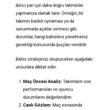
ikinci yarı için daha doğru tahminler
yapmanıza olanak tanır. Örneğin, bir
takımın baskılı oynaması ya da
savunmada açıklar vermesi gibi
durumlar, hangi bahislere yönelmeniz
gerektiği konusunda ipuçları verebilir.
Bahis stratejinizi oluştururken aşağıdaki
unsurlara dikkat edin:
Maç Öncesi Analiz:
Takımların son
performansları ve oyuncu
durumlarını değerlendirin.
Canlı Gözlem:
Maç esnasında