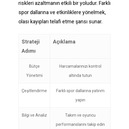
riskleri azaltmanın etkili bir yoludur. Farklı
spor dallarına ve etkinliklere yönelmek,
olası kayıpları telafi etme şansı sunar.
Strateji
Açıklama
Adımı
Bütçe
Harcamalarınızı kontrol
Yönetimi
altında tutun
Çeşitlendirme
Farklı spor dallarına yatırım
yapın
Bilgi ve Analiz
Takım ve oyuncu
performanslarını takip edin