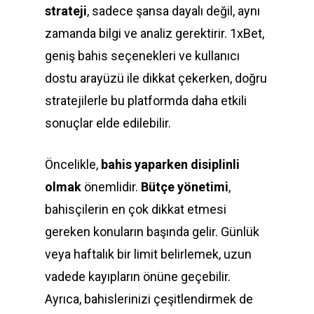
strateji
, sadece şansa dayalı değil, aynı
zamanda bilgi ve analiz gerektirir. 1xBet,
geniş bahis seçenekleri ve kullanıcı
dostu arayüzü ile dikkat çekerken, doğru
stratejilerle bu platformda daha etkili
sonuçlar elde edilebilir.
Öncelikle,
bahis yaparken disiplinli
olmak
önemlidir.
Bütçe yönetimi
,
bahisçilerin en çok dikkat etmesi
gereken konuların başında gelir. Günlük
veya haftalık bir limit belirlemek, uzun
vadede kayıpların önüne geçebilir.
Ayrıca, bahislerinizi çeşitlendirmek de