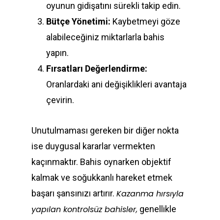
oyunun gidişatını sürekli takip edin.
Bütçe Yönetimi:
Kaybetmeyi göze
alabileceğiniz miktarlarla bahis
yapın.
Fırsatları Değerlendirme:
Oranlardaki ani değişiklikleri avantaja
çevirin.
Unutulmaması gereken bir diğer nokta
ise duygusal kararlar vermekten
kaçınmaktır. Bahis oynarken objektif
kalmak ve soğukkanlı hareket etmek
başarı şansınızı artırır.
Kazanma hırsıyla
yapılan kontrolsüz bahisler,
genellikle