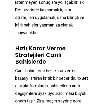
istenmeyen sonuçlara yol açabilir. 1x
Bet üzerinde kazanmak için bu
stratejileri uygulamak, daha bilinçli ve
kârlı bahisler yapmanıza olanak
tanıyacaktır.
Hızlı Karar Verme
Stratejileri Canlı
Bahislerde
Canlı bahislerde hızlı karar verme,
başarıyı artıran kritik bir beceridir.
1xBet
gibi platformlarda, bahisçilerin anlık
değişimlere ayak uydurabilmesi büyük
önem taşır. Zira, maçın seyrine göre