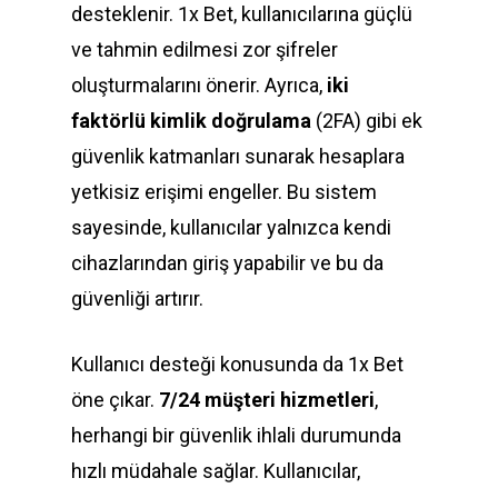
desteklenir. 1x Bet, kullanıcılarına güçlü
ve tahmin edilmesi zor şifreler
oluşturmalarını önerir. Ayrıca,
iki
faktörlü kimlik doğrulama
(2FA) gibi ek
güvenlik katmanları sunarak hesaplara
yetkisiz erişimi engeller. Bu sistem
sayesinde, kullanıcılar yalnızca kendi
cihazlarından giriş yapabilir ve bu da
güvenliği artırır.
Kullanıcı desteği konusunda da 1x Bet
öne çıkar.
7/24 müşteri hizmetleri
,
herhangi bir güvenlik ihlali durumunda
hızlı müdahale sağlar. Kullanıcılar,