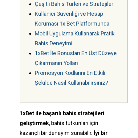
Çeşitli Bahis Türleri ve Stratejileri
Kullanıcı Güvenliği ve Hesap
Koruması 1x Bet Platformunda
Mobil Uygulama Kullanarak Pratik
Bahis Deneyimi
1xBet İle Bonusları En Üst Düzeye
Çıkarmanın Yolları
Promosyon Kodlarını En Etkili
Şekilde Nasıl Kullanabilirsiniz?
1xBet ile başarılı bahis stratejileri
geliştirmek
, bahis tutkunları için
kazançlı bir deneyim sunabilir.
İyi bir