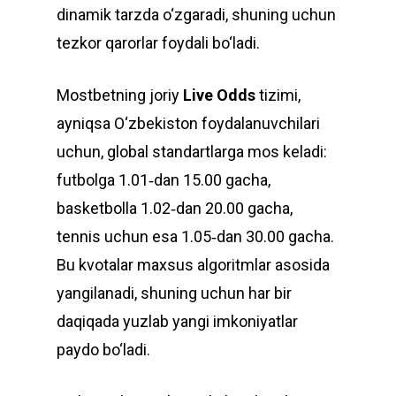
dinamik tarzda o‘zgaradi, shuning uchun
tezkor qarorlar foydali bo‘ladi.
Mostbetning joriy
Live Odds
tizimi,
ayniqsa O‘zbekiston foydalanuvchilari
uchun, global standartlarga mos keladi:
futbolga 1.01‑dan 15.00 gacha,
basketbolla 1.02‑dan 20.00 gacha,
tennis uchun esa 1.05‑dan 30.00 gacha.
Bu kvotalar maxsus algoritmlar asosida
yangilanadi, shuning uchun har bir
daqiqada yuzlab yangi imkoniyatlar
paydo bo‘ladi.