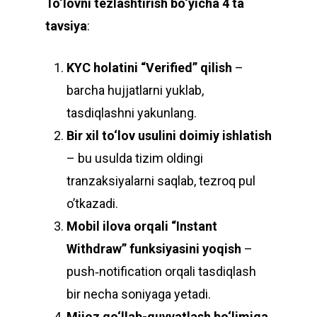
To‘lovni tezlashtirish bo‘yicha 4 ta
tavsiya
:
KYC holatini “Verified” qilish
–
barcha hujjatlarni yuklab,
tasdiqlashni yakunlang.
Bir xil to‘lov usulini doimiy ishlatish
– bu usulda tizim oldingi
tranzaksiyalarni saqlab, tezroq pul
o’tkazadi.
Mobil ilova orqali “Instant
Withdraw” funksiyasini yoqish
–
push‑notification orqali tasdiqlash
bir necha soniyaga yetadi.
Mijoz qo‘llab-quvvatlash bo‘limiga