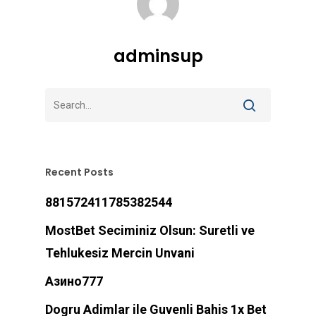
adminsup
Recent Posts
881572411785382544
MostBet Seciminiz Olsun: Suretli ve
Tehlukesiz Mercin Unvani
Азино777
Dogru Adimlar ile Guvenli Bahis 1x Bet