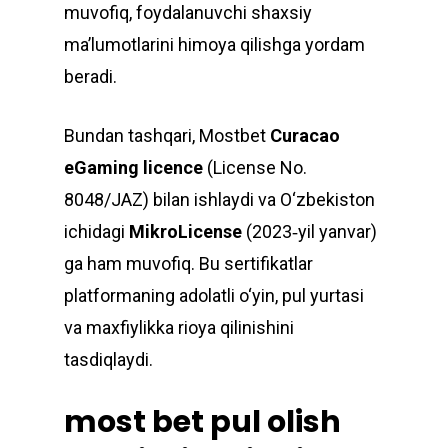
muvofiq, foydalanuvchi shaxsiy
ma’lumotlarini himoya qilishga yordam
beradi.
Bundan tashqari, Mostbet
Curacao
eGaming licence
(License No.
8048/JAZ) bilan ishlaydi va O‘zbekiston
ichidagi
MikroLicense
(2023‑yil yanvar)
ga ham muvofiq. Bu sertifikatlar
platformaning adolatli o‘yin, pul yurtasi
va maxfiylikka rioya qilinishini
tasdiqlaydi.
most bet pul olish