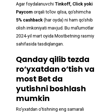
Agar foydalanuvchi
Tinkoff, Click yoki
Paycom
orqali to‘lov qilsa, qo‘shimcha
5% cashback
(har oyda) ni ham qo‘shib
olish imkoniyati mavjud. Bu ma’lumotlar
2024‑yil mart oyida Mostbetning rasmiy
sahifasida tasdiqlangan.
Qanday qilib tezda
ro‘yxatdan o‘tish va
most Bet da
yutishni boshlash
mumkin
Ro‘yxatdan o‘tishning eng samarali