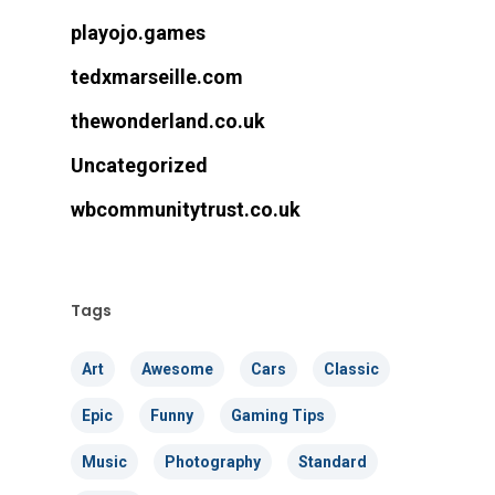
playojo.games
tedxmarseille.com
thewonderland.co.uk
Uncategorized
wbcommunitytrust.co.uk
Tags
Art
Awesome
Cars
Classic
Epic
Funny
Gaming Tips
Music
Photography
Standard