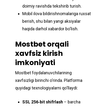
doimiy ravishda tekshirib turish.
Mobil ilova bildirishnomalariga ruxsat
berish, shu bilan yangi aksiyalar
haqida darhol xabardor bo‘lish.
Mostbet orqali
xavfsiz kirish
imkoniyati
Mostbet foydalanuvchilarining
xavfsizligi birinchi o‘rinda. Platforma
quyidagi texnologiyalarni qo‘llaydi:
SSL 256‑bit shifrlash
– barcha