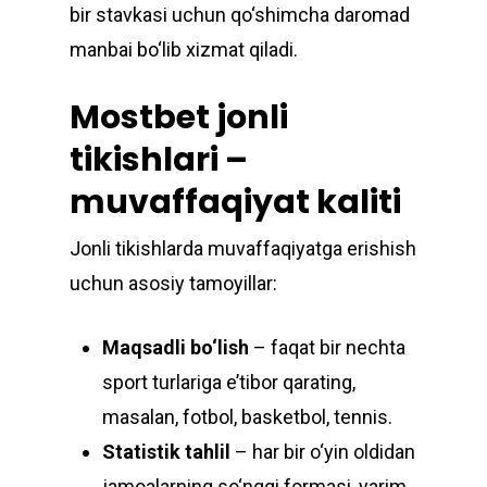
bir stavkasi uchun qo‘shimcha daromad
manbai bo‘lib xizmat qiladi.
Mostbet jonli
tikishlari –
muvaffaqiyat kaliti
Jonli tikishlarda muvaffaqiyatga erishish
uchun asosiy tamoyillar:
Maqsadli bo‘lish
– faqat bir nechta
sport turlariga e’tibor qarating,
masalan, fotbol, basketbol, tennis.
Statistik tahlil
– har bir o‘yin oldidan
jamoalarning so‘nggi formasi, yarim