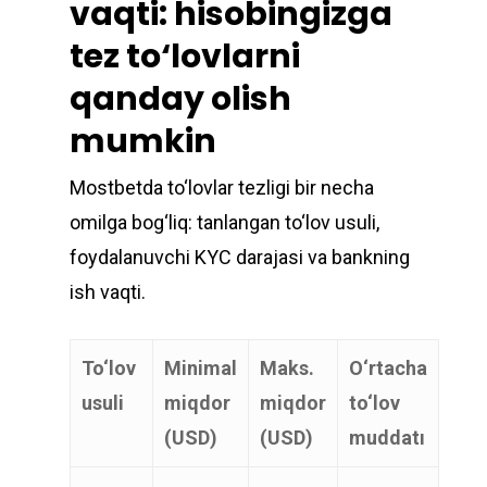
vaqti: hisobingizga
tez to‘lovlarni
qanday olish
mumkin
Mostbetda to‘lovlar tezligi bir necha
omilga bog‘liq: tanlangan to‘lov usuli,
foydalanuvchi KYC darajasi va bankning
ish vaqti.
To‘lov
Minimal
Maks.
O‘rtacha
usuli
miqdor
miqdor
to‘lov
(USD)
(USD)
muddatı