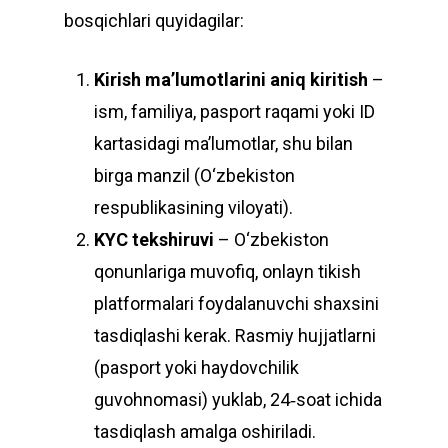
bosqichlari quyidagilar:
Kirish ma’lumotlarini aniq kiritish
–
ism, familiya, pasport raqami yoki ID
kartasidagi ma’lumotlar, shu bilan
birga manzil (O‘zbekiston
respublikasining viloyati).
KYC tekshiruvi
– O‘zbekiston
qonunlariga muvofiq, onlayn tikish
platformalari foydalanuvchi shaxsini
tasdiqlashi kerak. Rasmiy hujjatlarni
(pasport yoki haydovchilik
guvohnomasi) yuklab, 24‑soat ichida
tasdiqlash amalga oshiriladi.