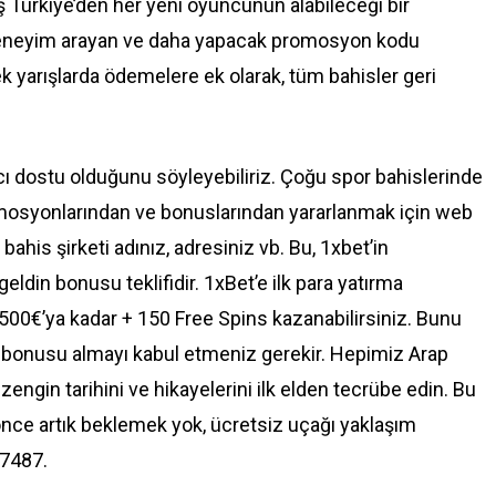
 Türkiye’den her yeni oyuncunun alabileceği bir
r deneyim arayan ve daha yapacak promosyon kodu
 yarışlarda ödemelere ek olarak, tüm bahisler geri
ıcı dostu olduğunu söyleyebiliriz. Çoğu spor bahislerinde
promosyonlarından ve bonuslarından yararlanmak için web
bahis şirketi adınız, adresiniz vb. Bu, 1xbet’in
ldin bonusu teklifidir. 1xBet’e ilk para yatırma
.500€’ya kadar + 150 Free Spins kazanabilirsiniz. Bunu
 bonusu almayı kabul etmeniz gerekir. Hepimiz Arap
zengin tarihini ve hikayelerini ilk elden tecrübe edin. Bu
ce artık beklemek yok, ücretsiz uçağı yaklaşım
07487.