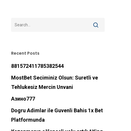
Recent Posts
881572411785382544
MostBet Seciminiz Olsun: Suretli ve
Tehlukesiz Mercin Unvani
Азино777
Dogru Adimlar ile Guvenli Bahis 1x Bet
Platformunda