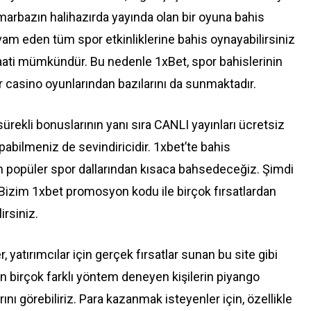
kumarbazın halihazırda yayında olan bir oyuna bahis
vam eden tüm spor etkinliklerine bahis oynayabilirsiniz
saati mümkündür. Bu nedenle 1xBet, spor bahislerinin
er casino oyunlarından bazılarını da sunmaktadır.
ürekli bonuslarının yanı sıra CANLI yayınları ücretsiz
pabilmeniz de sevindiricidir. 1xbet’te bahis
en popüler spor dallarından kısaca bahsedeceğiz. Şimdi
 Bizim 1xbet promosyon kodu ile birçok fırsatlardan
irsiniz.
r, yatırımcılar için gerçek fırsatlar sunan bu site gibi
in birçok farklı yöntem deneyen kişilerin piyango
rını görebiliriz. Para kazanmak isteyenler için, özellikle