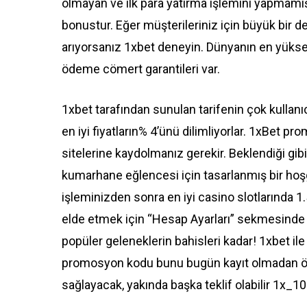
olmayan ve ilk para yatırma işlemini yapmamış
bonustur. Eğer müşterileriniz için büyük bi
arıyorsanız 1xbet deneyin. Dünyanın en yüksek
ödeme cömert garantileri var.
1xbet tarafından sunulan tarifenin çok kullan
en iyi fiyatların% 4’ünü dilimliyorlar. 1xBet 
sitelerine kaydolmanız gerekir. Beklendiği gibi 
kumarhane eğlencesi için tasarlanmış bir hoşge
işleminizden sonra en iyi casino slotlarında 1
elde etmek için “Hesap Ayarları” sekmesinde
popüler geleneklerin bahisleri kadar! 1xbet ile 
promosyon kodu bunu bugün kayıt olmadan ön
sağlayacak, yakında başka teklif olabilir 1x_1