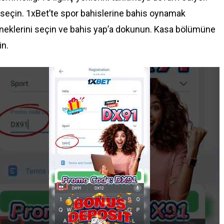
 seçin. 1xBet’te spor bahislerine bahis oynamak
eçeneklerini seçin ve bahis yap’a dokunun. Kasa bölümüne
in.