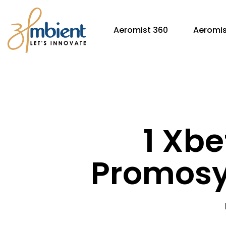
Aeromist 360
Aeromis
1 Xbe
Promosy