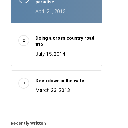
paradise
April 21, 2013
Doing a cross country road
trip
July 15, 2014
Deep down in the water
March 23, 2013
Recently Written