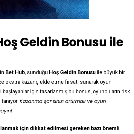
Hoş Geldin Bonusu ile
çin
Bet Hub
, sunduğu
Hoş Geldin Bonusu
ile büyük bir
size ekstra kazanç elde etme fırsatı sunarak oyun
ni başlayanlar için tasarlanmış bu bonus, oyuncuların risk
 tanıyor.
Kazanma şansınızı artırmak ve oyun
mayın!
rlanmak için dikkat edilmesi gereken bazı önemli