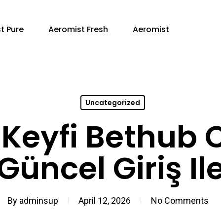
t Pure
Aeromist Fresh
Aeromist
Uncategorized
 Keyfi Bethub 
Güncel Giriş Il
By
adminsup
April 12, 2026
No Comments