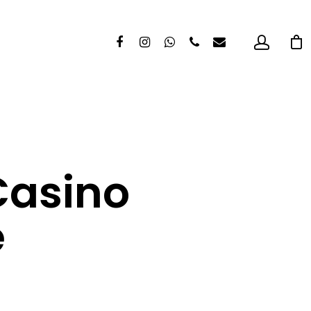
Casino
e