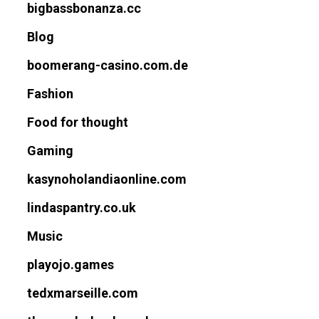
bigbassbonanza.cc
Blog
boomerang-casino.com.de
Fashion
Food for thought
Gaming
kasynoholandiaonline.com
lindaspantry.co.uk
Music
playojo.games
tedxmarseille.com