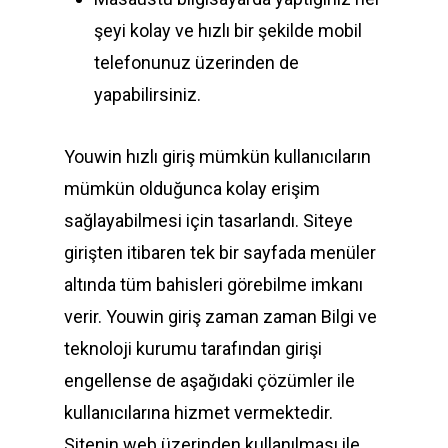
şeyi kolay ve hızlı bir şekilde mobil
telefonunuz üzerinden de
yapabilirsiniz.
Youwin hızlı giriş mümkün kullanıcıların
mümkün olduğunca kolay erişim
sağlayabilmesi için tasarlandı. Siteye
girişten itibaren tek bir sayfada menüler
altında tüm bahisleri görebilme imkanı
verir. Youwin giriş zaman zaman Bilgi ve
teknoloji kurumu tarafından girişi
engellense de aşağıdaki çözümler ile
kullanıcılarına hizmet vermektedir.
Sitenin web üzerinden kullanılması ile