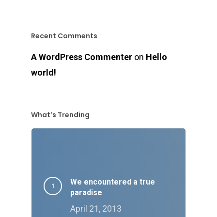
Recent Comments
A WordPress Commenter
on
Hello
world!
What’s Trending
We encountered a true
paradise
April 21, 2013