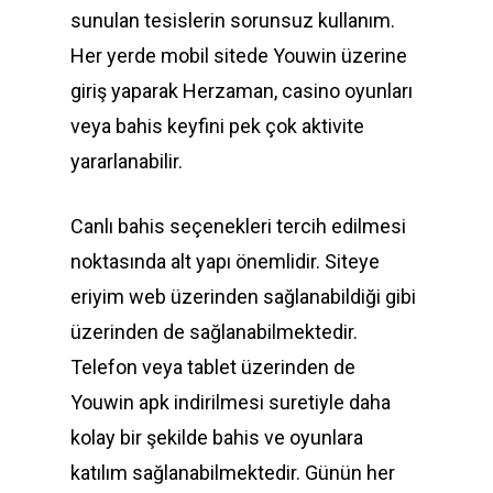
sunulan tesislerin sorunsuz kullanım.
Her yerde mobil sitede Youwin üzerine
giriş yaparak Herzaman, casino oyunları
veya bahis keyfini pek çok aktivite
yararlanabilir.
Canlı bahis seçenekleri tercih edilmesi
noktasında alt yapı önemlidir. Siteye
eriyim web üzerinden sağlanabildiği gibi
üzerinden de sağlanabilmektedir.
Telefon veya tablet üzerinden de
Youwin apk indirilmesi suretiyle daha
kolay bir şekilde bahis ve oyunlara
katılım sağlanabilmektedir. Günün her