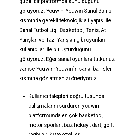
güzel bir platformda sunulduğunu
görüyoruz. Youwin-Youwin Sanal Bahis
kısmında gerekli teknolojik alt yapısı ile
Sanal Futbol Ligi, Basketbol, Tenis, At
Yarışları ve Tazı Yarışları gibi oyunları
kullanıcıları ile buluşturduğunu
görüyoruz. Eğer sanal oyunlara tutkunuz
var ise Youwin-Youwin’in sanal bahisler
kısmına göz atmanızı öneriyoruz.
Kullanıcı talepleri doğrultusunda
çalışmalarını sürdüren youwin
platformunda en çok basketbol,
motor sporları, buz hokeyi, dart, golf,
ragbi birliği ve özel ler