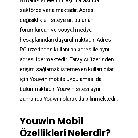
iyi bahis siteleri titreşim arasında
sektörde yer almaktadır. Adres
değişiklikleri siteye ait bulunan
forumlardan ve sosyal medya
hesaplarından duyurulmaktadır. Adres
PC üzerinden kullanılan adres ile aynı
adresi içermektedir. Tarayıcı üzerinden
erişim sağlamak istemeyen kullanıcılar
için Youwin mobile uygulaması da
bulunmaktadır. Youwin sitesi aynı
zamanda Youwin olarak da bilinmektedir.
Youwin Mobil
Özellikleri Nelerdir?