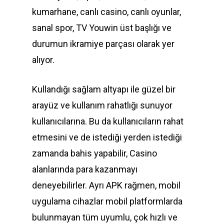
kumarhane, canlı casino, canlı oyunlar,
sanal spor, TV Youwin üst başlığı ve
durumun ikramiye parçası olarak yer
alıyor.
Kullandığı sağlam altyapı ile güzel bir
arayüz ve kullanım rahatlığı sunuyor
kullanıcılarına. Bu da kullanıcıların rahat
etmesini ve de istediği yerden istediği
zamanda bahis yapabilir, Casino
alanlarında para kazanmayı
deneyebilirler. Ayrı APK rağmen, mobil
uygulama cihazlar mobil platformlarda
bulunmayan tüm uyumlu, çok hızlı ve