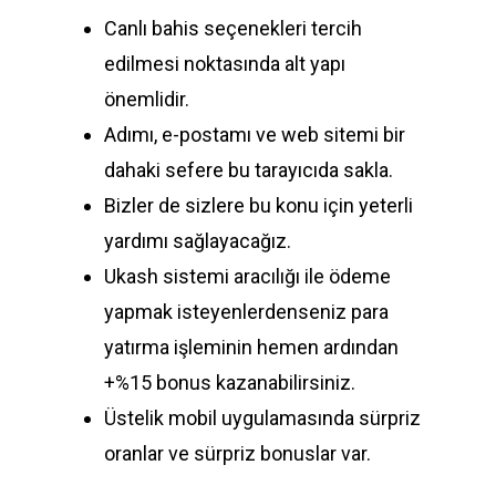
Canlı bahis seçenekleri tercih
edilmesi noktasında alt yapı
önemlidir.
Adımı, e-postamı ve web sitemi bir
dahaki sefere bu tarayıcıda sakla.
Bizler de sizlere bu konu için yeterli
yardımı sağlayacağız.
Ukash sistemi aracılığı ile ödeme
yapmak isteyenlerdenseniz para
yatırma işleminin hemen ardından
+%15 bonus kazanabilirsiniz.
Üstelik mobil uygulamasında sürpriz
oranlar ve sürpriz bonuslar var.