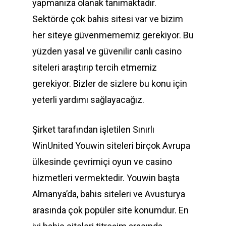
yapmanıza olanak tanımaktadır.
Sektörde çok bahis sitesi var ve bizim
her siteye güvenmememiz gerekiyor. Bu
yüzden yasal ve güvenilir canlı casino
siteleri araştırıp tercih etmemiz
gerekiyor. Bizler de sizlere bu konu için
yeterli yardımı sağlayacağız.
Şirket tarafından işletilen Sınırlı
WinUnited Youwin siteleri birçok Avrupa
ülkesinde çevrimiçi oyun ve casino
hizmetleri vermektedir. Youwin başta
Almanya’da, bahis siteleri ve Avusturya
arasında çok popüler site konumdur. En